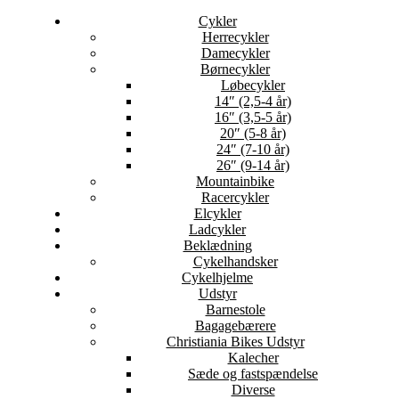
Cykler
Herrecykler
Damecykler
Børnecykler
Løbecykler
14″ (2,5-4 år)
16″ (3,5-5 år)
20″ (5-8 år)
24″ (7-10 år)
26″ (9-14 år)
Mountainbike
Racercykler
Elcykler
Ladcykler
Beklædning
Cykelhandsker
Cykelhjelme
Udstyr
Barnestole
Bagagebærere
Christiania Bikes Udstyr
Kalecher
Sæde og fastspændelse
Diverse