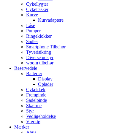
Cykellygter
Cykeltasker
Kurve
Kurvadaptere
Låse
Pumper
Ringeklokker
Sadler
Smartphone Tilbehør
Tyverisikring
Diverse udstyr
woom tilbehør
Reservedele
Batterier
Display
Oplader
Cykeldæk
Frempinde
Sadelpinde
Skærme
Styr
Vedligeholdelse
Værktøj
Mærker
Abus