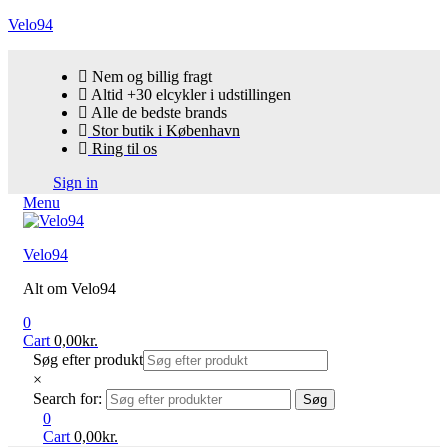
Velo94
Nem og billig fragt
Altid +30 elcykler i udstillingen
Alle de bedste brands
Stor butik i København
Ring til os
Sign in
Menu
Velo94
Alt om Velo94
0
Cart
0,00
kr.
Søg efter produkt
×
Search for:
Søg
0
Cart
0,00
kr.