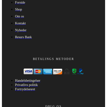
Forside
Shop
Om os
Kontakt
Nyheder
Resurs Bank
BETALINGS METODER
Handelsbetingelser
Privatlivs politik
Fortrydelsesret
FØLG OS