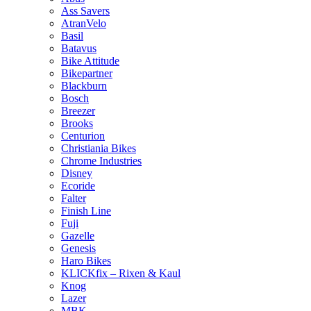
Ass Savers
AtranVelo
Basil
Batavus
Bike Attitude
Bikepartner
Blackburn
Bosch
Breezer
Brooks
Centurion
Christiania Bikes
Chrome Industries
Disney
Ecoride
Falter
Finish Line
Fuji
Gazelle
Genesis
Haro Bikes
KLICKfix – Rixen & Kaul
Knog
Lazer
MBK