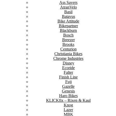
Ass Savers
AtranVelo
Basil
Batavus
Bike Attitude
Bikepartner
Blackburn
Bosch
Breezer
Brooks
Centurion
Christiania Bikes
Chrome Industries
Disney
Ecoride
Falter
Finish Line
Fuji
Gazelle
Genesis
Haro Bikes
KLICKfix – Rixen & Kaul
Knog
Lazer
MBK