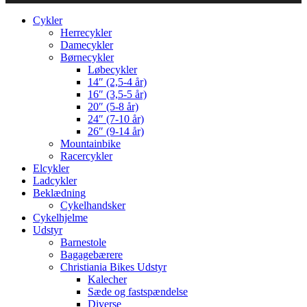
Cykler
Herrecykler
Damecykler
Børnecykler
Løbecykler
14″ (2,5-4 år)
16″ (3,5-5 år)
20″ (5-8 år)
24″ (7-10 år)
26″ (9-14 år)
Mountainbike
Racercykler
Elcykler
Ladcykler
Beklædning
Cykelhandsker
Cykelhjelme
Udstyr
Barnestole
Bagagebærere
Christiania Bikes Udstyr
Kalecher
Sæde og fastspændelse
Diverse