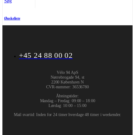
Søg
Ønskeliste
+45 24 88 00 02
Vélo 94 ApS
Nørrebrogade 94, st
2200 København N
CVR-nummer
:
36536780
Åbningstider:
Mandag – Fredag: 09:00 – 18:00
Lørdag: 10:00 – 15:00
Mail svartid: Inden for 24 timer hverdage 48 timer i weekender.