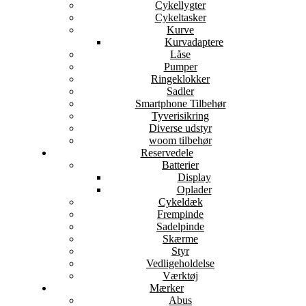
Cykellygter
Cykeltasker
Kurve
Kurvadaptere
Låse
Pumper
Ringeklokker
Sadler
Smartphone Tilbehør
Tyverisikring
Diverse udstyr
woom tilbehør
Reservedele
Batterier
Display
Oplader
Cykeldæk
Frempinde
Sadelpinde
Skærme
Styr
Vedligeholdelse
Værktøj
Mærker
Abus