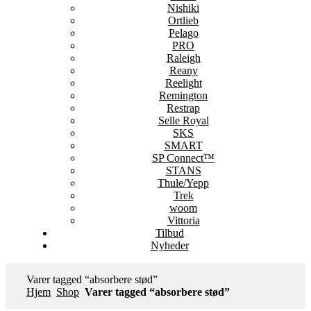
Nishiki
Ortlieb
Pelago
PRO
Raleigh
Reany
Reelight
Remington
Restrap
Selle Royal
SKS
SMART
SP Connect™
STANS
Thule/Yepp
Trek
woom
Vittoria
Tilbud
Nyheder
Varer tagged “absorbere stød”
Hjem
Shop
Varer tagged “absorbere stød”