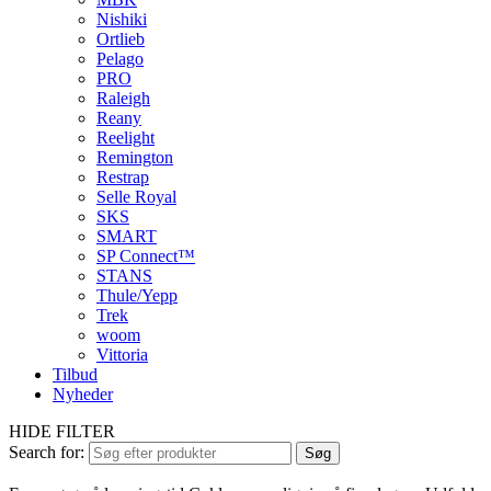
Nishiki
Ortlieb
Pelago
PRO
Raleigh
Reany
Reelight
Remington
Restrap
Selle Royal
SKS
SMART
SP Connect™
STANS
Thule/Yepp
Trek
woom
Vittoria
Tilbud
Nyheder
HIDE FILTER
Search for:
Søg