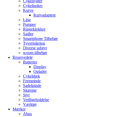
Cykellygter
Cykeltasker
Kurve
Kurvadaptere
Låse
Pumper
Ringeklokker
Sadler
Smartphone Tilbehør
Tyverisikring
Diverse udstyr
woom tilbehør
Reservedele
Batterier
Display
Oplader
Cykeldæk
Frempinde
Sadelpinde
Skærme
Styr
Vedligeholdelse
Værktøj
Mærker
Abus