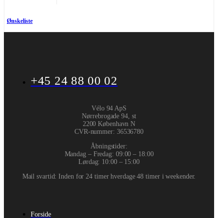
Ønskeliste
+45 24 88 00 02
Vélo 94 ApS
Nørrebrogade 94, st
2200 København N
CVR-nummer
:
36536780
Åbningstider:
Mandag – Fredag: 09:00 – 18:00
Lørdag: 10:00 – 15:00
Mail svartid: Inden for 24 timer hverdage 48 timer i weekender.
Forside