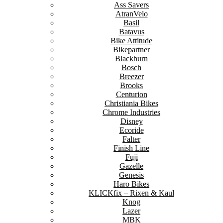
Ass Savers
AtranVelo
Basil
Batavus
Bike Attitude
Bikepartner
Blackburn
Bosch
Breezer
Brooks
Centurion
Christiania Bikes
Chrome Industries
Disney
Ecoride
Falter
Finish Line
Fuji
Gazelle
Genesis
Haro Bikes
KLICKfix – Rixen & Kaul
Knog
Lazer
MBK