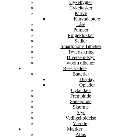
Cykellygter
Cykeltasker
Kurve
Kurvadaptere
Låse
Pumper
Ringeklokker
Sadler
Smartphone Tilbehør
Tyverisikring
Diverse udstyr
woom tilbehør
Reservedele
Batterier
Display
Oplader
Cykeldæk
Frempinde
Sadelpinde
Skærme
Styr
Vedligeholdelse
Værktøj
Mærker
Abus