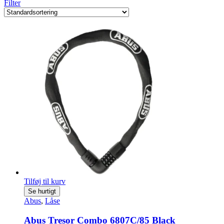
Filter
Tilføj til kurv
Se hurtigt
Abus
,
Låse
Abus Tresor Combo 6807C/85 Black