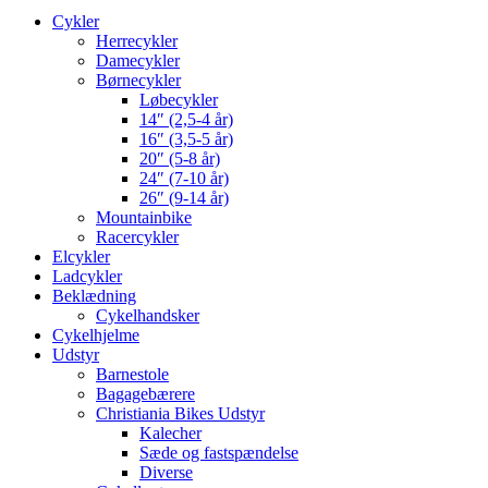
Cykler
Herrecykler
Damecykler
Børnecykler
Løbecykler
14″ (2,5-4 år)
16″ (3,5-5 år)
20″ (5-8 år)
24″ (7-10 år)
26″ (9-14 år)
Mountainbike
Racercykler
Elcykler
Ladcykler
Beklædning
Cykelhandsker
Cykelhjelme
Udstyr
Barnestole
Bagagebærere
Christiania Bikes Udstyr
Kalecher
Sæde og fastspændelse
Diverse