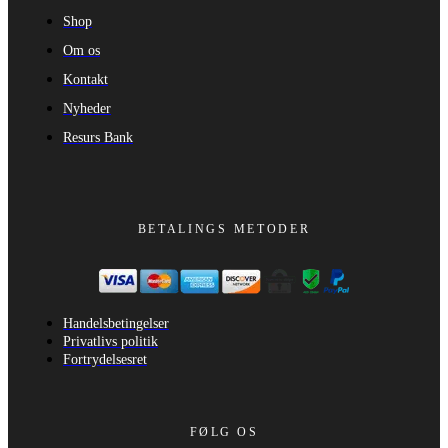
Shop
Om os
Kontakt
Nyheder
Resurs Bank
BETALINGS METODER
Handelsbetingelser
Privatlivs politik
Fortrydelsesret
FØLG OS