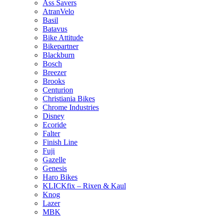
Ass Savers
AtranVelo
Basil
Batavus
Bike Attitude
Bikepartner
Blackburn
Bosch
Breezer
Brooks
Centurion
Christiania Bikes
Chrome Industries
Disney
Ecoride
Falter
Finish Line
Fuji
Gazelle
Genesis
Haro Bikes
KLICKfix – Rixen & Kaul
Knog
Lazer
MBK