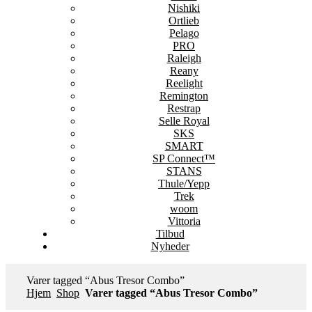
Nishiki
Ortlieb
Pelago
PRO
Raleigh
Reany
Reelight
Remington
Restrap
Selle Royal
SKS
SMART
SP Connect™
STANS
Thule/Yepp
Trek
woom
Vittoria
Tilbud
Nyheder
Varer tagged “Abus Tresor Combo”
Hjem
Shop
Varer tagged “Abus Tresor Combo”