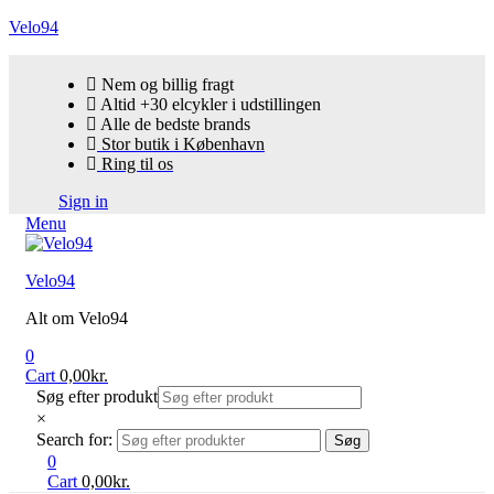
Velo94
Nem og billig fragt
Altid +30 elcykler i udstillingen
Alle de bedste brands
Stor butik i København
Ring til os
Sign in
Menu
Velo94
Alt om Velo94
0
Cart
0,00
kr.
Søg efter produkt
×
Search for:
Søg
0
Cart
0,00
kr.