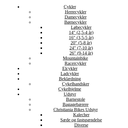
Cykler
Herrecykler
Damecykler
Børnecykler
Løbecykler
14″ (2,5-4 år)
16″ (3,5-5 år)
20″ (5-8 år)
24″ (7-10 år)
26″ (9-14 år)
Mountainbike
Racercykler
Elcykler
Ladcykler
Beklædning
Cykelhandsker
Cykelhjelme
Udstyr
Barnestole
Bagagebærere
Christiania Bikes Udstyr
Kalecher
Sæde og fastspændelse
Diverse