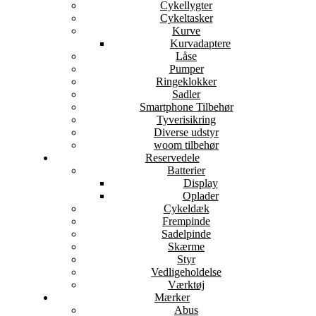
Cykellygter
Cykeltasker
Kurve
Kurvadaptere
Låse
Pumper
Ringeklokker
Sadler
Smartphone Tilbehør
Tyverisikring
Diverse udstyr
woom tilbehør
Reservedele
Batterier
Display
Oplader
Cykeldæk
Frempinde
Sadelpinde
Skærme
Styr
Vedligeholdelse
Værktøj
Mærker
Abus