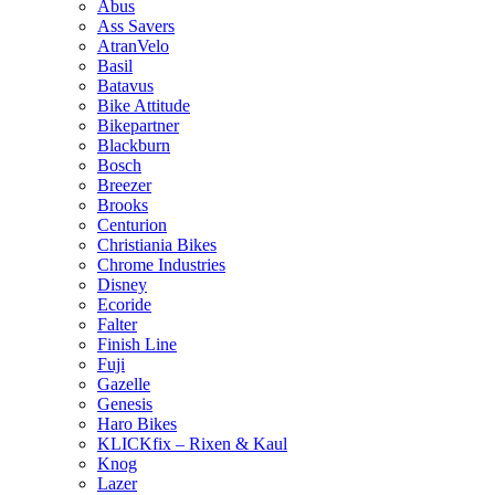
Abus
Ass Savers
AtranVelo
Basil
Batavus
Bike Attitude
Bikepartner
Blackburn
Bosch
Breezer
Brooks
Centurion
Christiania Bikes
Chrome Industries
Disney
Ecoride
Falter
Finish Line
Fuji
Gazelle
Genesis
Haro Bikes
KLICKfix – Rixen & Kaul
Knog
Lazer