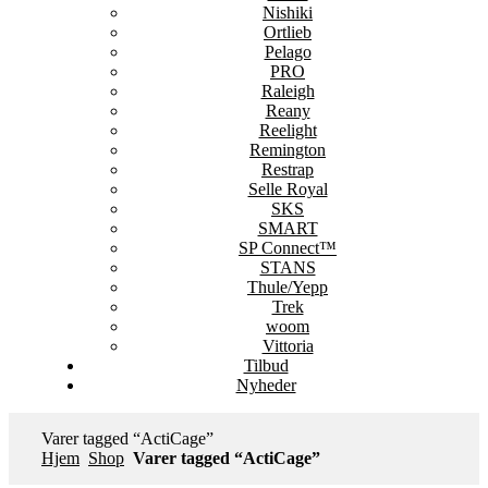
Nishiki
Ortlieb
Pelago
PRO
Raleigh
Reany
Reelight
Remington
Restrap
Selle Royal
SKS
SMART
SP Connect™
STANS
Thule/Yepp
Trek
woom
Vittoria
Tilbud
Nyheder
Varer tagged “ActiCage”
Hjem
Shop
Varer tagged “ActiCage”