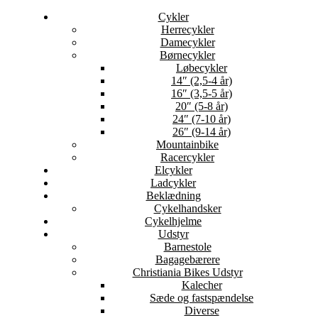
Cykler
Herrecykler
Damecykler
Børnecykler
Løbecykler
14″ (2,5-4 år)
16″ (3,5-5 år)
20″ (5-8 år)
24″ (7-10 år)
26″ (9-14 år)
Mountainbike
Racercykler
Elcykler
Ladcykler
Beklædning
Cykelhandsker
Cykelhjelme
Udstyr
Barnestole
Bagagebærere
Christiania Bikes Udstyr
Kalecher
Sæde og fastspændelse
Diverse