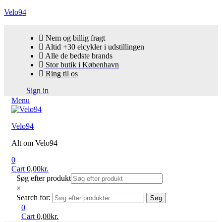
Velo94
Nem og billig fragt
Altid +30 elcykler i udstillingen
Alle de bedste brands
Stor butik i København
Ring til os
Sign in
Menu
Velo94
Alt om Velo94
0
Cart
0,00
kr.
Søg efter produkt
×
Search for:
Søg
0
Cart
0,00
kr.