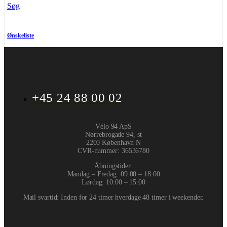
Søg
Ønskeliste
+45 24 88 00 02
Vélo 94 ApS
Nørrebrogade 94, st
2200 København N
CVR-nummer
:
36536780
Åbningstider:
Mandag – Fredag: 09:00 – 18:00
Lørdag: 10:00 – 15:00
Mail svartid: Inden for 24 timer hverdage 48 timer i weekender.