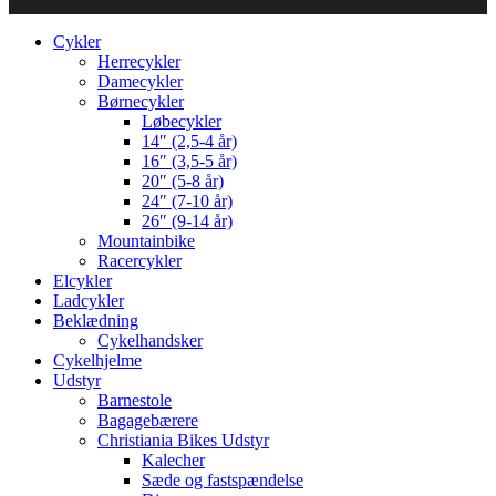
Cykler
Herrecykler
Damecykler
Børnecykler
Løbecykler
14″ (2,5-4 år)
16″ (3,5-5 år)
20″ (5-8 år)
24″ (7-10 år)
26″ (9-14 år)
Mountainbike
Racercykler
Elcykler
Ladcykler
Beklædning
Cykelhandsker
Cykelhjelme
Udstyr
Barnestole
Bagagebærere
Christiania Bikes Udstyr
Kalecher
Sæde og fastspændelse