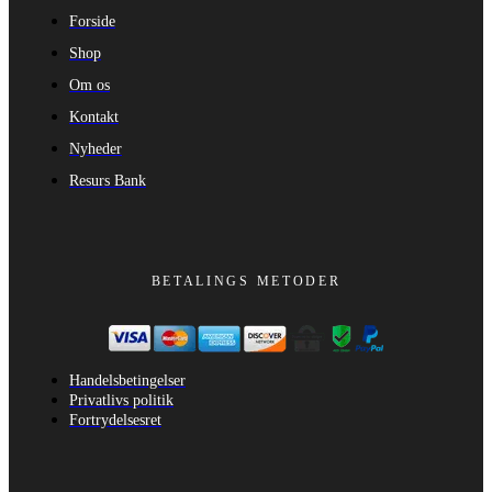
Forside
Shop
Om os
Kontakt
Nyheder
Resurs Bank
BETALINGS METODER
Handelsbetingelser
Privatlivs politik
Fortrydelsesret