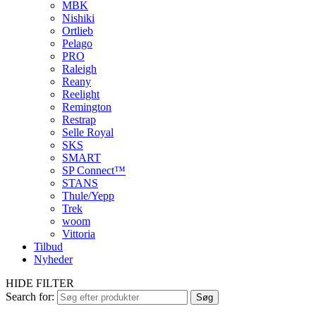
MBK
Nishiki
Ortlieb
Pelago
PRO
Raleigh
Reany
Reelight
Remington
Restrap
Selle Royal
SKS
SMART
SP Connect™
STANS
Thule/Yepp
Trek
woom
Vittoria
Tilbud
Nyheder
HIDE FILTER
Search for:
Søg