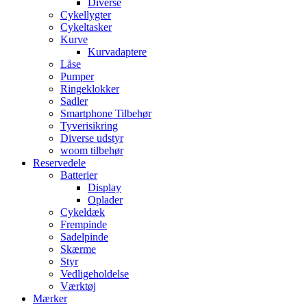
Diverse
Cykellygter
Cykeltasker
Kurve
Kurvadaptere
Låse
Pumper
Ringeklokker
Sadler
Smartphone Tilbehør
Tyverisikring
Diverse udstyr
woom tilbehør
Reservedele
Batterier
Display
Oplader
Cykeldæk
Frempinde
Sadelpinde
Skærme
Styr
Vedligeholdelse
Værktøj
Mærker