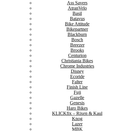
Ass Savers
AtranVelo
Basil
Batavus
Bike Attitude
Bikepartner
Blackburn
Bosch
Breezer
Brooks
Centurion
Christiania Bikes
Chrome Industries
Disney
Ecoride
Falter
Finish Line
Fuji
Gazelle
Genesis
Haro Bikes
KLICKfix – Rixen & Kaul
Knog
Lazer
MBK