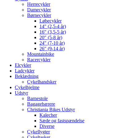
Herrecykler
Damecykler
Børnecykler
Løbecykler
14″ (2,5-4 år)
16″ (3,5-5 år)
20″ (5-8 år)
24″ (7-10 år)
26″ (9-14 år)
Mountainbike
Racercykler
Elcykler
Ladcykler
Beklædning
Cykelhandsker
Cykelhjelme
Udstyr
Barnestole
Bagagebærere
Christiania Bikes Udstyr
Kalecher
Sæde og fastspændelse
Diverse
Cykellygter
Cykeltasker