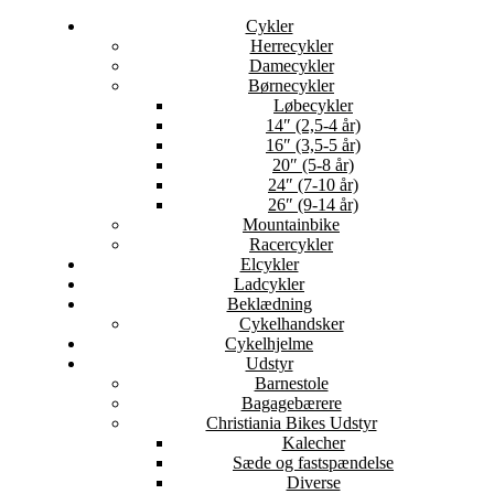
Cykler
Herrecykler
Damecykler
Børnecykler
Løbecykler
14″ (2,5-4 år)
16″ (3,5-5 år)
20″ (5-8 år)
24″ (7-10 år)
26″ (9-14 år)
Mountainbike
Racercykler
Elcykler
Ladcykler
Beklædning
Cykelhandsker
Cykelhjelme
Udstyr
Barnestole
Bagagebærere
Christiania Bikes Udstyr
Kalecher
Sæde og fastspændelse
Diverse