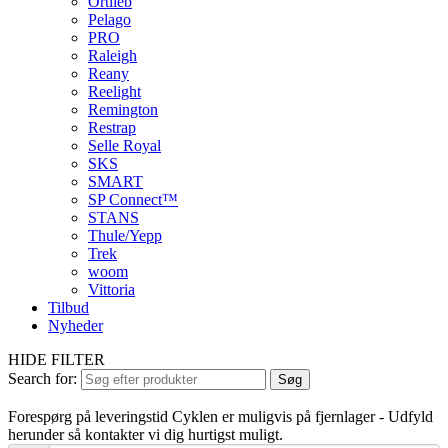
Ortlieb
Pelago
PRO
Raleigh
Reany
Reelight
Remington
Restrap
Selle Royal
SKS
SMART
SP Connect™
STANS
Thule/Yepp
Trek
woom
Vittoria
Tilbud
Nyheder
HIDE FILTER
Search for:
Søg
Forespørg på leveringstid
Cyklen er muligvis på fjernlager - Udfyld
herunder så kontakter vi dig hurtigst muligt.