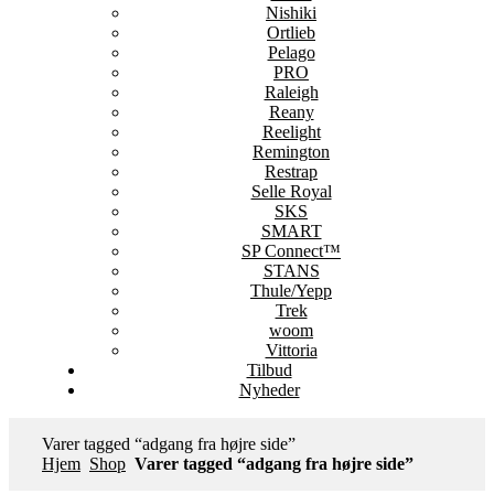
Nishiki
Ortlieb
Pelago
PRO
Raleigh
Reany
Reelight
Remington
Restrap
Selle Royal
SKS
SMART
SP Connect™
STANS
Thule/Yepp
Trek
woom
Vittoria
Tilbud
Nyheder
Varer tagged “adgang fra højre side”
Hjem
Shop
Varer tagged “adgang fra højre side”