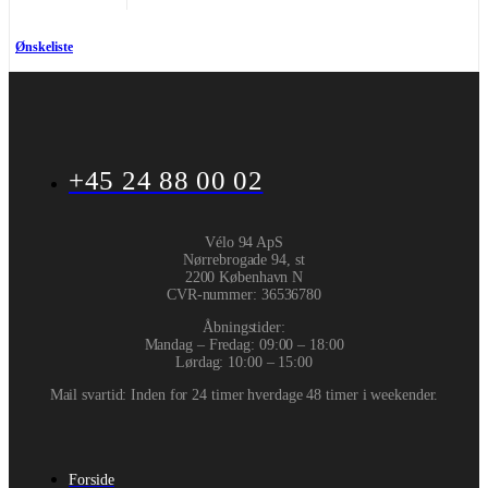
Ønskeliste
+45 24 88 00 02
Vélo 94 ApS
Nørrebrogade 94, st
2200 København N
CVR-nummer
:
36536780
Åbningstider:
Mandag – Fredag: 09:00 – 18:00
Lørdag: 10:00 – 15:00
Mail svartid: Inden for 24 timer hverdage 48 timer i weekender.
Forside