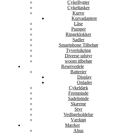
Cykellygter
Cykeltasker
Kurve
Kurvadaptere
Låse
Pumper
Ringeklokker
Sadler
Smartphone Tilbehør
Tyverisikring
Diverse udstyr
woom tilbehør
Reservedele
Batterier
Display
Oplader
Cykeldæk
Frempinde
Sadelpinde
Skærme
Styr
Vedligeholdelse
Værktøj
Mærker
Abus