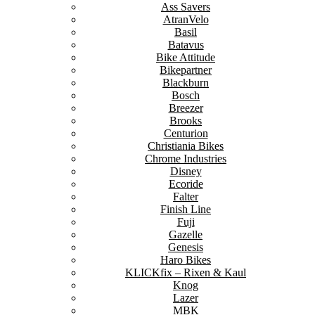
Ass Savers
AtranVelo
Basil
Batavus
Bike Attitude
Bikepartner
Blackburn
Bosch
Breezer
Brooks
Centurion
Christiania Bikes
Chrome Industries
Disney
Ecoride
Falter
Finish Line
Fuji
Gazelle
Genesis
Haro Bikes
KLICKfix – Rixen & Kaul
Knog
Lazer
MBK