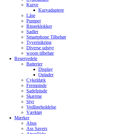
Kurve
Kurvadaptere
Låse
Pumper
Ringeklokker
Sadler
Smartphone Tilbehør
Tyverisikring
Diverse udstyr
woom tilbehør
Reservedele
Batterier
Display
Oplader
Cykeldæk
Frempinde
Sadelpinde
Skærme
Styr
Vedligeholdelse
Værktøj
Mærker
Abus
Ass Savers
AtranVelo