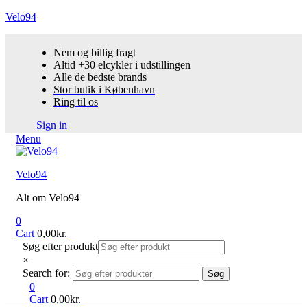
Velo94
Nem og billig fragt
Altid +30 elcykler i udstillingen
Alle de bedste brands
Stor butik i København
Ring til os
Sign in
Menu
Velo94
Alt om Velo94
0
Cart
0,00
kr.
Søg efter produkt
×
Search for:
Søg
0
Cart
0,00
kr.