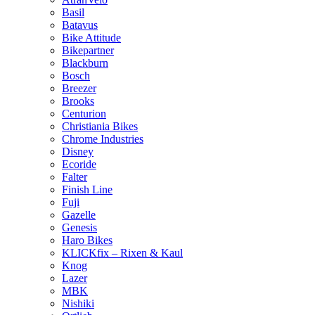
Basil
Batavus
Bike Attitude
Bikepartner
Blackburn
Bosch
Breezer
Brooks
Centurion
Christiania Bikes
Chrome Industries
Disney
Ecoride
Falter
Finish Line
Fuji
Gazelle
Genesis
Haro Bikes
KLICKfix – Rixen & Kaul
Knog
Lazer
MBK
Nishiki