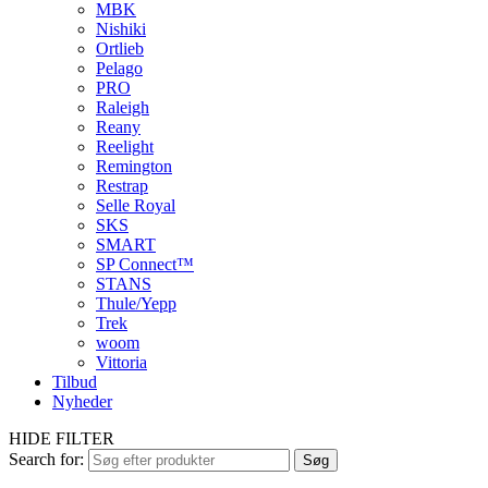
MBK
Nishiki
Ortlieb
Pelago
PRO
Raleigh
Reany
Reelight
Remington
Restrap
Selle Royal
SKS
SMART
SP Connect™
STANS
Thule/Yepp
Trek
woom
Vittoria
Tilbud
Nyheder
HIDE FILTER
Search for:
Søg