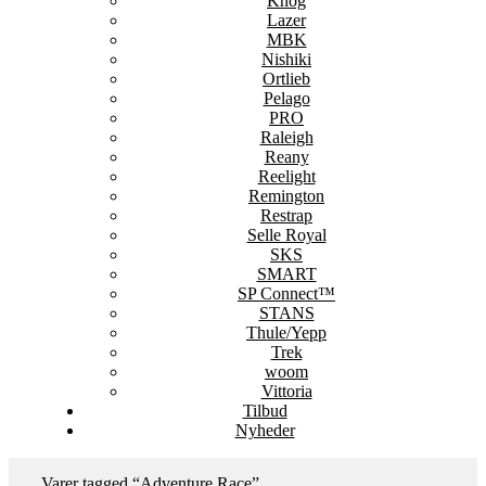
Knog
Lazer
MBK
Nishiki
Ortlieb
Pelago
PRO
Raleigh
Reany
Reelight
Remington
Restrap
Selle Royal
SKS
SMART
SP Connect™
STANS
Thule/Yepp
Trek
woom
Vittoria
Tilbud
Nyheder
Varer tagged “Adventure Race”