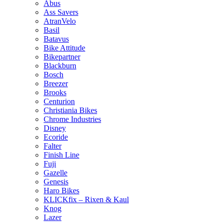
Abus
Ass Savers
AtranVelo
Basil
Batavus
Bike Attitude
Bikepartner
Blackburn
Bosch
Breezer
Brooks
Centurion
Christiania Bikes
Chrome Industries
Disney
Ecoride
Falter
Finish Line
Fuji
Gazelle
Genesis
Haro Bikes
KLICKfix – Rixen & Kaul
Knog
Lazer