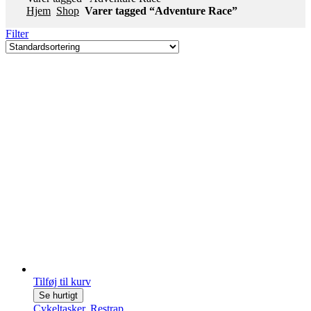
Hjem
Shop
Varer tagged “Adventure Race”
Filter
Tilføj til kurv
Se hurtigt
Cykeltasker
,
Restrap