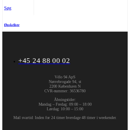
Søg
Ønskeliste
+45 24 88 00 02
Vélo 94 ApS
Nørrebrogade 94, st
2200 København N
CVR-nummer
:
36536780
Åbningstider:
Mandag – Fredag: 09:00 – 18:00
Lørdag: 10:00 – 15:00
Mail svartid: Inden for 24 timer hverdage 48 timer i weekender.