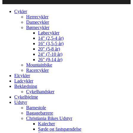
Cykler
Herrecykler
Damecykler
Børnecykler
Løbecykler
14″ (2,5-4 år)
16″ (3,5-5 år)
20″ (5-8 år)
24″ (7-10 år)
26″ (9-14 år)
Mountainbike
Racercykler
Elcykler
Ladcykler
Beklædning
Cykelhandsker
Cykelhjelme
Udstyr
Barnestole
Bagagebærere
Christiania Bikes Udstyr
Kalecher
Sæde og fastspændelse