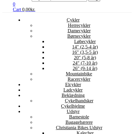
0
Cart
0,00
kr.
Cykler
Herrecykler
Damecykler
Børnecykler
Løbecykler
14″ (2,5-4 år)
16″ (3,5-5 år)
20″ (5-8 år)
24″ (7-10 år)
26″ (9-14 år)
Mountainbike
Racercykler
Elcykler
Ladcykler
Beklædning
Cykelhandsker
Cykelhjelme
Udstyr
Barnestole
Bagagebærere
Christiania Bikes Udstyr
Kalecher