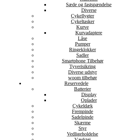
Sæde og fastspændelse
Diverse
Cykellygter
Cykeltasker
Kurve
Kurvadaptere
Låse
Pumper
Ringeklokker
Sadler
Smartphone Tilbehør
Tyverisikring
Diverse udstyr
woom tilbehør
Reservedele
Batterier
Display
Oplader
Cykeldæk
Frempinde
Sadelpinde
Skærme
Styr
Vedligeholdelse
Værktøj