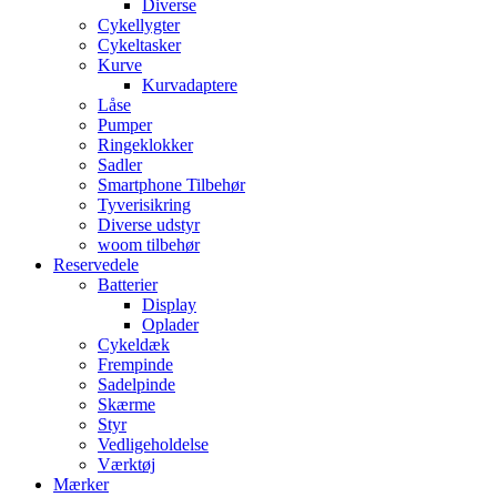
Diverse
Cykellygter
Cykeltasker
Kurve
Kurvadaptere
Låse
Pumper
Ringeklokker
Sadler
Smartphone Tilbehør
Tyverisikring
Diverse udstyr
woom tilbehør
Reservedele
Batterier
Display
Oplader
Cykeldæk
Frempinde
Sadelpinde
Skærme
Styr
Vedligeholdelse
Værktøj
Mærker