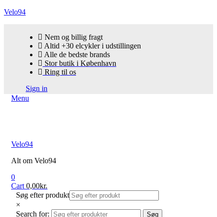
Velo94
Nem og billig fragt
Altid +30 elcykler i udstillingen
Alle de bedste brands
Stor butik i København
Ring til os
Sign in
Menu
Velo94
Alt om Velo94
0
Cart
0,00
kr.
Søg efter produkt
×
Search for:
Søg