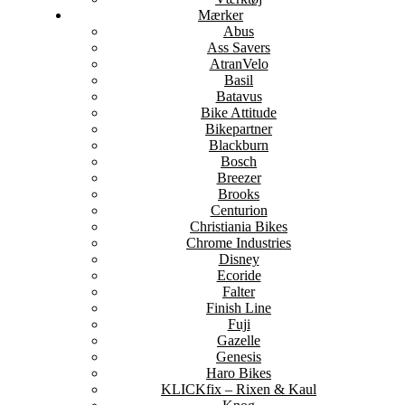
Mærker
Abus
Ass Savers
AtranVelo
Basil
Batavus
Bike Attitude
Bikepartner
Blackburn
Bosch
Breezer
Brooks
Centurion
Christiania Bikes
Chrome Industries
Disney
Ecoride
Falter
Finish Line
Fuji
Gazelle
Genesis
Haro Bikes
KLICKfix – Rixen & Kaul