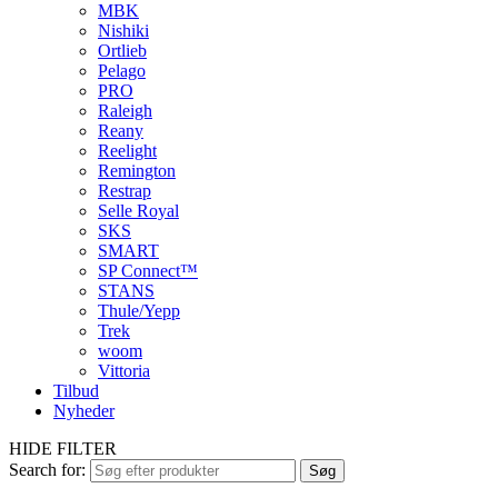
MBK
Nishiki
Ortlieb
Pelago
PRO
Raleigh
Reany
Reelight
Remington
Restrap
Selle Royal
SKS
SMART
SP Connect™
STANS
Thule/Yepp
Trek
woom
Vittoria
Tilbud
Nyheder
HIDE FILTER
Search for:
Søg