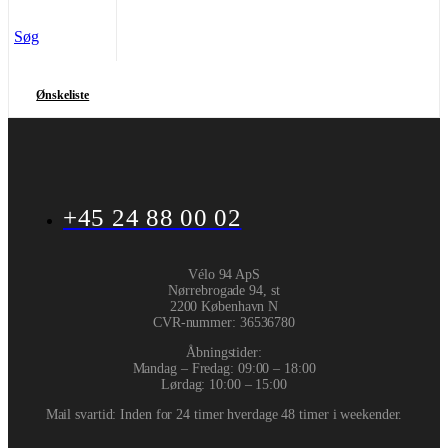
Søg
Ønskeliste
+45 24 88 00 02
Vélo 94 ApS
Nørrebrogade 94, st
2200 København N
CVR-nummer
:
36536780
Åbningstider:
Mandag – Fredag: 09:00 – 18:00
Lørdag: 10:00 – 15:00
Mail svartid: Inden for 24 timer hverdage 48 timer i weekender.