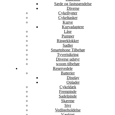
Sæde og fastspændelse
Diverse
Cykellygter
Cykeltasker
Kurve
Kurvadaptere
Låse
Pumper
Ringeklokker
Sadler
Smartphone Tilbehør
Tyverisikring
Diverse udstyr
woom tilbehør
Reservedele
Batterier
Display
Oplader
Cykeldæk
Frempinde
Sadelpinde
Skærme
Styr
Vedligeholdelse
Værktøj