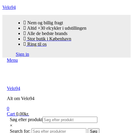
Velo94
Nem og billig fragt
Altid +30 elcykler i udstillingen
Alle de bedste brands
Stor butik i København
Ring til os
Sign in
Menu
Velo94
Alt om Velo94
0
Cart
0,00
kr.
Søg efter produkt
×
Search for:
Søg