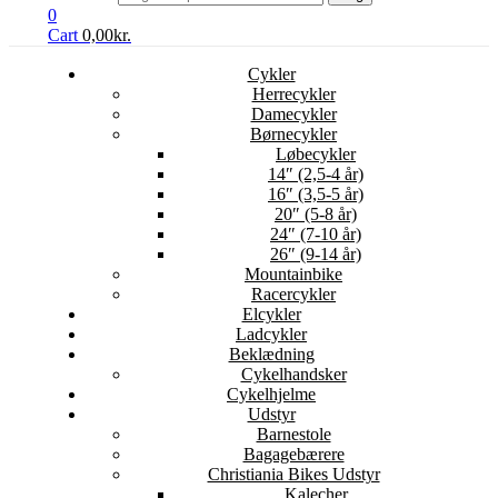
0
Cart
0,00
kr.
Cykler
Herrecykler
Damecykler
Børnecykler
Løbecykler
14″ (2,5-4 år)
16″ (3,5-5 år)
20″ (5-8 år)
24″ (7-10 år)
26″ (9-14 år)
Mountainbike
Racercykler
Elcykler
Ladcykler
Beklædning
Cykelhandsker
Cykelhjelme
Udstyr
Barnestole
Bagagebærere
Christiania Bikes Udstyr
Kalecher