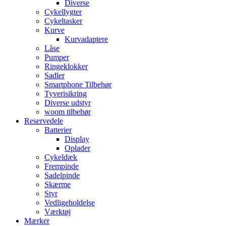
Diverse
Cykellygter
Cykeltasker
Kurve
Kurvadaptere
Låse
Pumper
Ringeklokker
Sadler
Smartphone Tilbehør
Tyverisikring
Diverse udstyr
woom tilbehør
Reservedele
Batterier
Display
Oplader
Cykeldæk
Frempinde
Sadelpinde
Skærme
Styr
Vedligeholdelse
Værktøj
Mærker