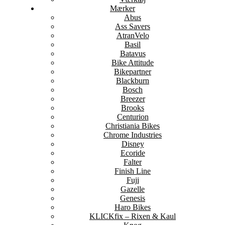
Mærker
Abus
Ass Savers
AtranVelo
Basil
Batavus
Bike Attitude
Bikepartner
Blackburn
Bosch
Breezer
Brooks
Centurion
Christiania Bikes
Chrome Industries
Disney
Ecoride
Falter
Finish Line
Fuji
Gazelle
Genesis
Haro Bikes
KLICKfix – Rixen & Kaul