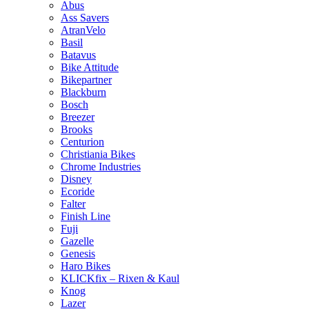
Abus
Ass Savers
AtranVelo
Basil
Batavus
Bike Attitude
Bikepartner
Blackburn
Bosch
Breezer
Brooks
Centurion
Christiania Bikes
Chrome Industries
Disney
Ecoride
Falter
Finish Line
Fuji
Gazelle
Genesis
Haro Bikes
KLICKfix – Rixen & Kaul
Knog
Lazer