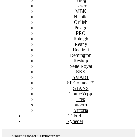
Knog
Lazer
MBK
Nishiki
Ortlieb
Pelago
PRO
Raleigh
Reany
Reelight
Remington
Restrap
Selle Royal
SKS
SMART
SP Connect™
STANS
Thule/Yepp
Trek
woom
Vittoria
Tilbud
Nyheder
Varer tagged “affjedring”