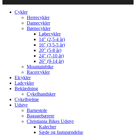
Cykler
Herrecykler
Damecykler
Børnecykler
Løbecykler
14″ (2,5-4 år)
16″ (3,5-5 år)
20″ (5-8 år)
24″ (7-10 år)
26″ (9-14 år)
Mountainbike
Racercykler
Elcykler
Ladcykler
Beklædning
Cykelhandsker
Cykelhjelme
Udstyr
Barnestole
Bagagebærere
Christiania Bikes Udstyr
Kalecher
Sæde og fastspændelse