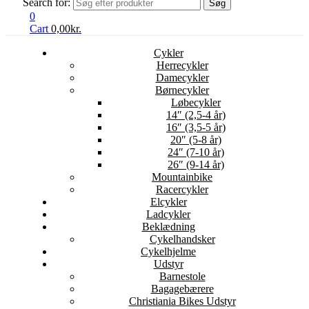
Search for:
Søg
0
Cart
0,00
kr.
Cykler
Herrecykler
Damecykler
Børnecykler
Løbecykler
14″ (2,5-4 år)
16″ (3,5-5 år)
20″ (5-8 år)
24″ (7-10 år)
26″ (9-14 år)
Mountainbike
Racercykler
Elcykler
Ladcykler
Beklædning
Cykelhandsker
Cykelhjelme
Udstyr
Barnestole
Bagagebærere
Christiania Bikes Udstyr