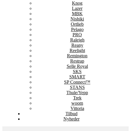
Knog
Lazer
MBK
Nishiki
Ortlieb
Pelago
PRO
Raleigh
Reany
Reelight
Remington
Restrap
Selle Royal
SKS
SMART
SP Connect™
STANS
Thule/Yepp
Trek
woom
Vittoria
Tilbud
Nyheder