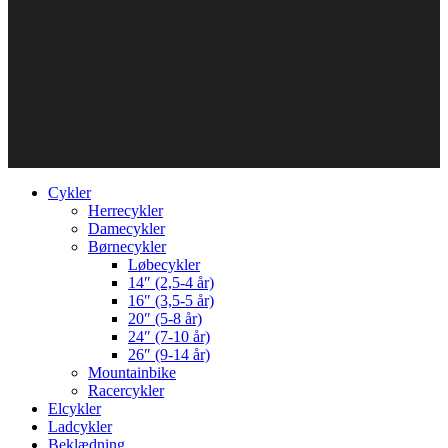
Cykler
Herrecykler
Damecykler
Børnecykler
Løbecykler
14″ (2,5-4 år)
16″ (3,5-5 år)
20″ (5-8 år)
24″ (7-10 år)
26″ (9-14 år)
Mountainbike
Racercykler
Elcykler
Ladcykler
Beklædning