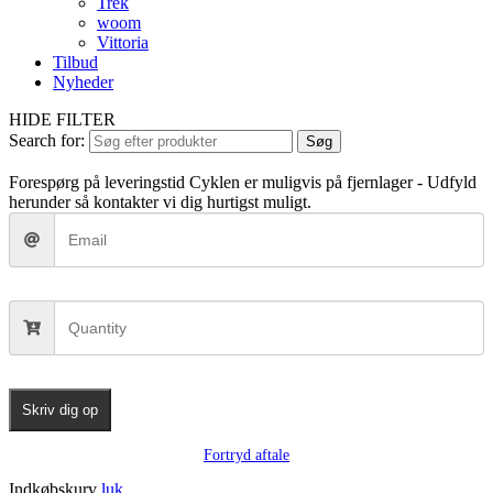
Trek
woom
Vittoria
Tilbud
Nyheder
HIDE FILTER
Search for:
Søg
Forespørg på leveringstid
Cyklen er muligvis på fjernlager - Udfyld
herunder så kontakter vi dig hurtigst muligt.
Skriv dig op
Fortryd aftale
Indkøbskurv
luk