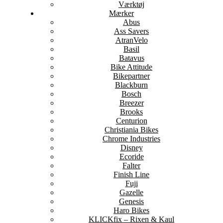
Værktøj
Mærker
Abus
Ass Savers
AtranVelo
Basil
Batavus
Bike Attitude
Bikepartner
Blackburn
Bosch
Breezer
Brooks
Centurion
Christiania Bikes
Chrome Industries
Disney
Ecoride
Falter
Finish Line
Fuji
Gazelle
Genesis
Haro Bikes
KLICKfix – Rixen & Kaul