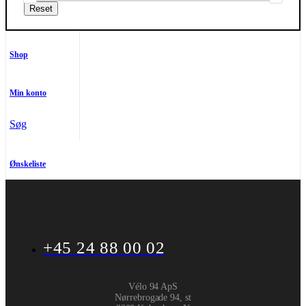
Shop
Min konto
Søg
Ønskeliste
+45 24 88 00 02
Vélo 94 ApS
Nørrebrogade 94, st