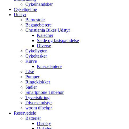
Cykelhandsker
Cykelhjelme
Udstyr
Barnestole
Bagagebærere
Christiania Bikes Udstyr
Kalecher
Sæde og fastspændelse
Diverse
Cykellygter
Cykeltasker
Kurve
Kurvadaptere
Låse
Pumper
Ringeklokker
Sadler
Smartphone Tilbehør
Tyverisikring
Diverse udstyr
woom tilbehør
Reservedele
Batterier
Display
Oplader