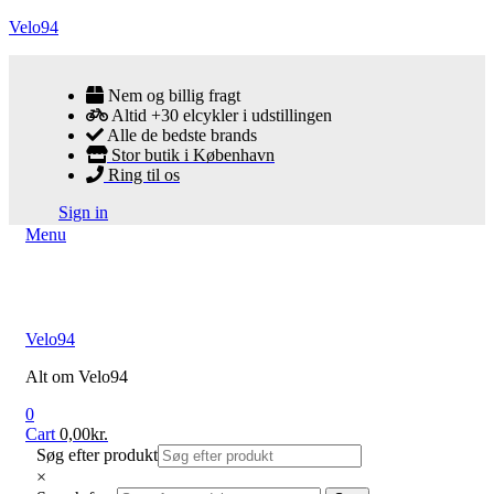
Velo94
Nem og billig fragt
Altid +30 elcykler i udstillingen
Alle de bedste brands
Stor butik i København
Ring til os
Sign in
Menu
Velo94
Alt om Velo94
0
Cart
0,00
kr.
Søg efter produkt
×