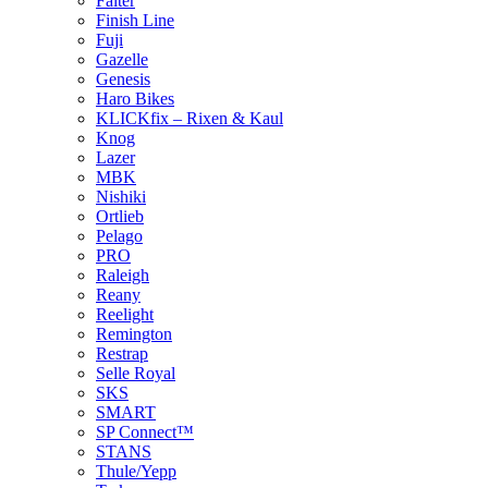
Falter
Finish Line
Fuji
Gazelle
Genesis
Haro Bikes
KLICKfix – Rixen & Kaul
Knog
Lazer
MBK
Nishiki
Ortlieb
Pelago
PRO
Raleigh
Reany
Reelight
Remington
Restrap
Selle Royal
SKS
SMART
SP Connect™
STANS
Thule/Yepp