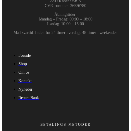
2200 København N
CVR-nummer
:
36536780
Åbningstider:
Mandag – Fredag: 09:00 – 18:00
Lørdag: 10:00 – 15:00
Mail svartid: Inden for 24 timer hverdage 48 timer i weekender.
Forside
Shop
Om os
Kontakt
Nyheder
Resurs Bank
BETALINGS METODER