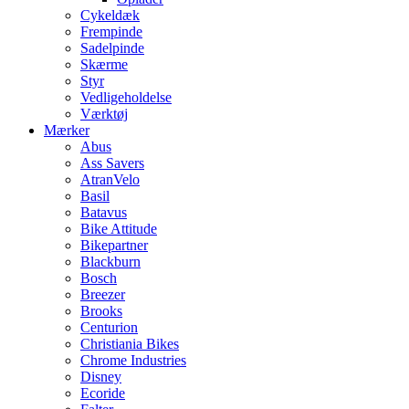
Cykeldæk
Frempinde
Sadelpinde
Skærme
Styr
Vedligeholdelse
Værktøj
Mærker
Abus
Ass Savers
AtranVelo
Basil
Batavus
Bike Attitude
Bikepartner
Blackburn
Bosch
Breezer
Brooks
Centurion
Christiania Bikes
Chrome Industries
Disney
Ecoride