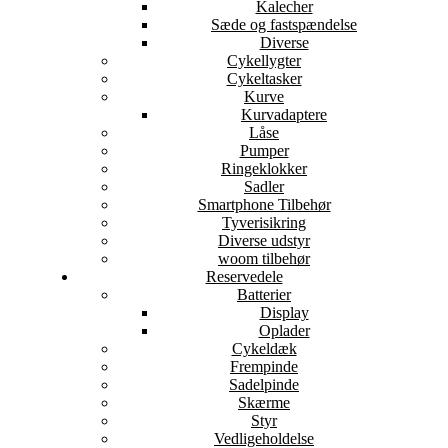
Kalecher
Sæde og fastspændelse
Diverse
Cykellygter
Cykeltasker
Kurve
Kurvadaptere
Låse
Pumper
Ringeklokker
Sadler
Smartphone Tilbehør
Tyverisikring
Diverse udstyr
woom tilbehør
Reservedele
Batterier
Display
Oplader
Cykeldæk
Frempinde
Sadelpinde
Skærme
Styr
Vedligeholdelse