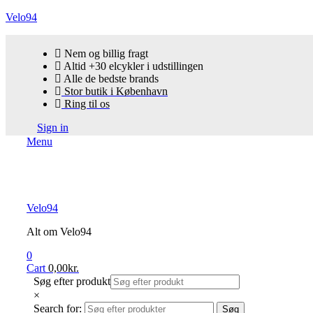
Velo94
Nem og billig fragt
Altid +30 elcykler i udstillingen
Alle de bedste brands
Stor butik i København
Ring til os
Sign in
Menu
Velo94
Alt om Velo94
0
Cart
0,00
kr.
Søg efter produkt
×
Search for:
Søg