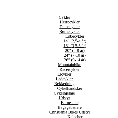
Cykler
Herrecykler
Damecykler
Børnecykler
Løbecykler
14″ (2,5-4 år)
16″ (3,5-5 år)
20″ (5-8 år)
24″ (7-10 år)
26″ (9-14 år)
Mountainbike
Racercykler
Elcykler
Ladcykler
Beklædning
Cykelhandsker
Cykelhjelme
Udstyr
Barnestole
Bagagebærere
Christiania Bikes Udstyr
Kalecher