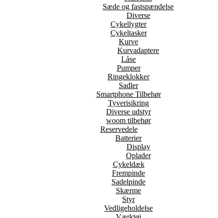
Sæde og fastspændelse
Diverse
Cykellygter
Cykeltasker
Kurve
Kurvadaptere
Låse
Pumper
Ringeklokker
Sadler
Smartphone Tilbehør
Tyverisikring
Diverse udstyr
woom tilbehør
Reservedele
Batterier
Display
Oplader
Cykeldæk
Frempinde
Sadelpinde
Skærme
Styr
Vedligeholdelse
Værktøj