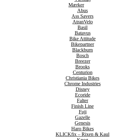
Mærker
Abus
Ass Savers
AtranVelo
Basil
Batavus
Bike Attitude
Bikepartner
Blackburn
Bosch
Breezer
Brooks
Centurion
Christiania Bikes
Chrome Industries
Disney
Ecoride
Falter
Finish Line
Fuji
Gazelle
Genesis
Haro Bikes
KLICKfix – Rixen & Kaul
Knog