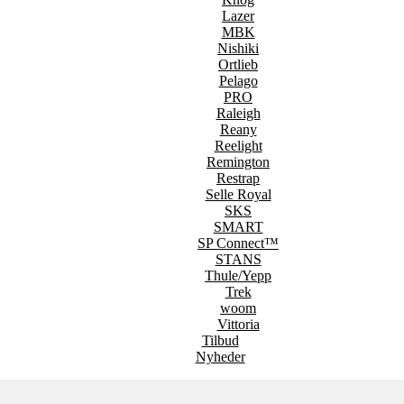
Lazer
MBK
Nishiki
Ortlieb
Pelago
PRO
Raleigh
Reany
Reelight
Remington
Restrap
Selle Royal
SKS
SMART
SP Connect™
STANS
Thule/Yepp
Trek
woom
Vittoria
Tilbud
Nyheder