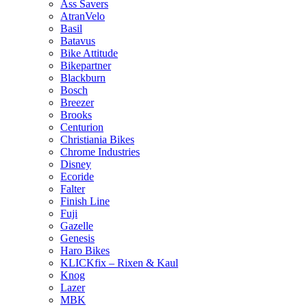
Ass Savers
AtranVelo
Basil
Batavus
Bike Attitude
Bikepartner
Blackburn
Bosch
Breezer
Brooks
Centurion
Christiania Bikes
Chrome Industries
Disney
Ecoride
Falter
Finish Line
Fuji
Gazelle
Genesis
Haro Bikes
KLICKfix – Rixen & Kaul
Knog
Lazer
MBK