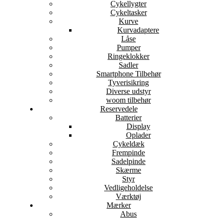
Cykellygter
Cykeltasker
Kurve
Kurvadaptere
Låse
Pumper
Ringeklokker
Sadler
Smartphone Tilbehør
Tyverisikring
Diverse udstyr
woom tilbehør
Reservedele
Batterier
Display
Oplader
Cykeldæk
Frempinde
Sadelpinde
Skærme
Styr
Vedligeholdelse
Værktøj
Mærker
Abus