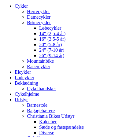
Cykler
Herrecykler
Damecykler
Børnecykler
Løbecykler
14″ (2,5-4 år)
16″ (3,5-5 år)
20″ (5-8 år)
24″ (7-10 år)
26″ (9-14 år)
Mountainbike
Racercykler
Elcykler
Ladcykler
Beklædning
Cykelhandsker
Cykelhjelme
Udstyr
Barnestole
Bagagebærere
Christiania Bikes Udstyr
Kalecher
Sæde og fastspændelse
Diverse