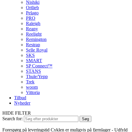
Nishiki
Ortlieb
Pelago
PRO
Raleigh
Reany
Reelight
Remington
Restrap
Selle Royal
SKS
SMART
SP Connect™
STANS
Thule/Yepp
Trek
woom
Vittoria
Tilbud
Nyheder
HIDE FILTER
Search for:
Søg
Forespørg på leveringstid
Cyklen er muligvis på fjernlager - Udfyld