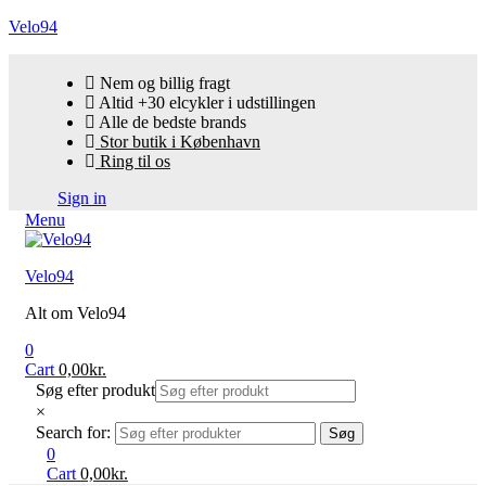
Velo94
Nem og billig fragt
Altid +30 elcykler i udstillingen
Alle de bedste brands
Stor butik i København
Ring til os
Sign in
Menu
Velo94
Alt om Velo94
0
Cart
0,00
kr.
Søg efter produkt
×
Search for:
Søg
0
Cart
0,00
kr.