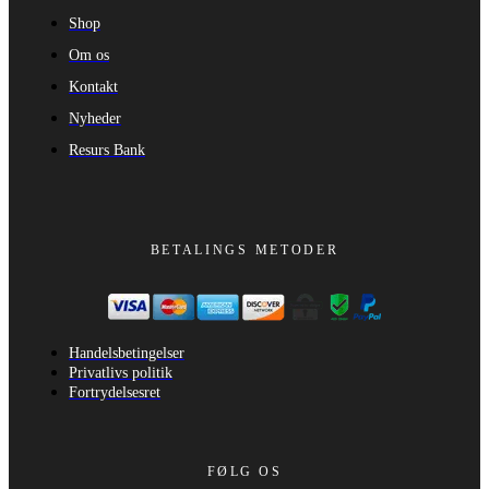
Shop
Om os
Kontakt
Nyheder
Resurs Bank
BETALINGS METODER
Handelsbetingelser
Privatlivs politik
Fortrydelsesret
FØLG OS