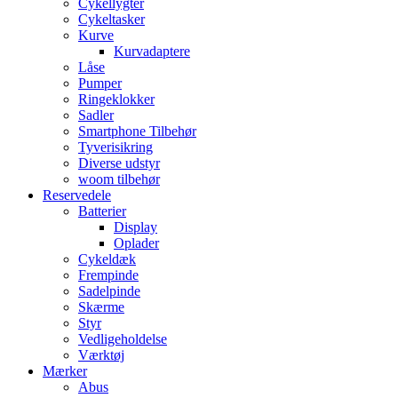
Cykellygter
Cykeltasker
Kurve
Kurvadaptere
Låse
Pumper
Ringeklokker
Sadler
Smartphone Tilbehør
Tyverisikring
Diverse udstyr
woom tilbehør
Reservedele
Batterier
Display
Oplader
Cykeldæk
Frempinde
Sadelpinde
Skærme
Styr
Vedligeholdelse
Værktøj
Mærker
Abus