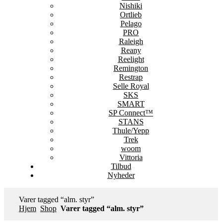
Nishiki
Ortlieb
Pelago
PRO
Raleigh
Reany
Reelight
Remington
Restrap
Selle Royal
SKS
SMART
SP Connect™
STANS
Thule/Yepp
Trek
woom
Vittoria
Tilbud
Nyheder
Varer tagged “alm. styr”
Hjem
Shop
Varer tagged “alm. styr”