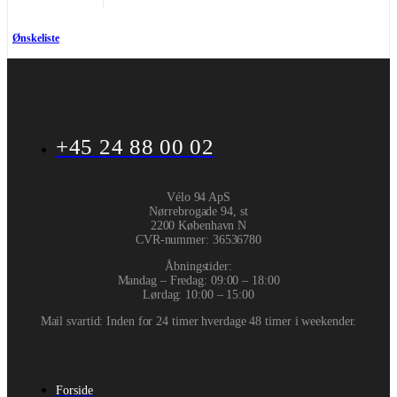
Ønskeliste
+45 24 88 00 02
Vélo 94 ApS
Nørrebrogade 94, st
2200 København N
CVR-nummer
:
36536780
Åbningstider:
Mandag – Fredag: 09:00 – 18:00
Lørdag: 10:00 – 15:00
Mail svartid: Inden for 24 timer hverdage 48 timer i weekender.
Forside