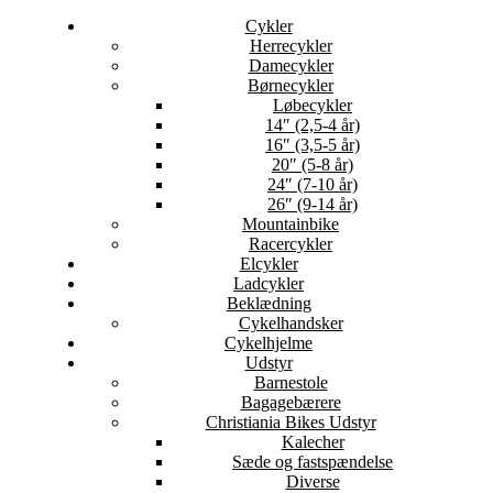
Cykler
Herrecykler
Damecykler
Børnecykler
Løbecykler
14″ (2,5-4 år)
16″ (3,5-5 år)
20″ (5-8 år)
24″ (7-10 år)
26″ (9-14 år)
Mountainbike
Racercykler
Elcykler
Ladcykler
Beklædning
Cykelhandsker
Cykelhjelme
Udstyr
Barnestole
Bagagebærere
Christiania Bikes Udstyr
Kalecher
Sæde og fastspændelse
Diverse