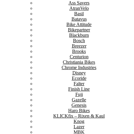
Ass Savers
AtranVelo
Basil
Batavus
Bike Attitude
Bikepartner
Blackburn
Bosch
Breezer
Brooks
Centurion
Christiania Bikes
Chrome Industries
Disney
Ecoride
Falter
Finish Line
Fuji
Gazelle
Genesis
Haro Bikes
KLICKfix – Rixen & Kaul
Knog
Lazer
MBK