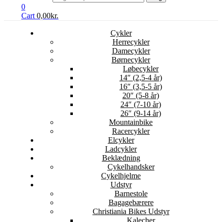
0
Cart
0,00
kr.
Cykler
Herrecykler
Damecykler
Børnecykler
Løbecykler
14″ (2,5-4 år)
16″ (3,5-5 år)
20″ (5-8 år)
24″ (7-10 år)
26″ (9-14 år)
Mountainbike
Racercykler
Elcykler
Ladcykler
Beklædning
Cykelhandsker
Cykelhjelme
Udstyr
Barnestole
Bagagebærere
Christiania Bikes Udstyr
Kalecher