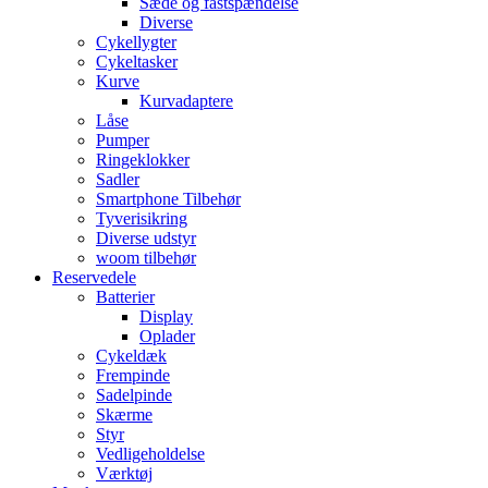
Sæde og fastspændelse
Diverse
Cykellygter
Cykeltasker
Kurve
Kurvadaptere
Låse
Pumper
Ringeklokker
Sadler
Smartphone Tilbehør
Tyverisikring
Diverse udstyr
woom tilbehør
Reservedele
Batterier
Display
Oplader
Cykeldæk
Frempinde
Sadelpinde
Skærme
Styr
Vedligeholdelse
Værktøj