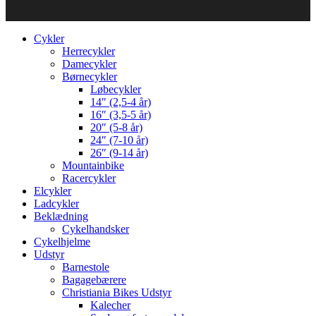
Cykler
Herrecykler
Damecykler
Børnecykler
Løbecykler
14″ (2,5-4 år)
16″ (3,5-5 år)
20″ (5-8 år)
24″ (7-10 år)
26″ (9-14 år)
Mountainbike
Racercykler
Elcykler
Ladcykler
Beklædning
Cykelhandsker
Cykelhjelme
Udstyr
Barnestole
Bagagebærere
Christiania Bikes Udstyr
Kalecher