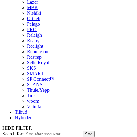
Lazer
MBK
Nishiki
Ortlieb
Pelago
PRO
Raleigh
Reany
Reelight
Remington
Restrap
Selle Royal
SKS
SMART
SP Connect™
STANS
Thule/Yepp
Trek
woom
Vittoria
Tilbud
Nyheder
HIDE FILTER
Search for:
Søg