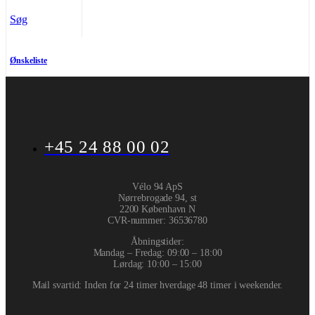
Søg
Ønskeliste
+45 24 88 00 02
Vélo 94 ApS
Nørrebrogade 94, st
2200 København N
CVR-nummer
:
36536780
Åbningstider:
Mandag – Fredag: 09:00 – 18:00
Lørdag: 10:00 – 15:00
Mail svartid: Inden for 24 timer hverdage 48 timer i weekender.