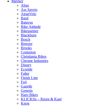
Mærker
Abus
Ass Savers
AtranVelo
Basil
Batavus
Bike Attitude
Bikepartner
Blackburn
Bosch
Breezer
Brooks
Centurion
Christiania Bikes
Chrome Industries
Disney
Ecoride
Falter
Finish Line
Fuji
Gazelle
Genesis
Haro Bikes
KLICKfix – Rixen & Kaul
Knog