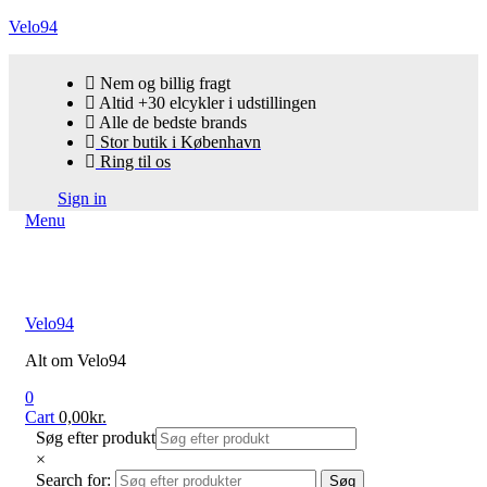
Velo94
Nem og billig fragt
Altid +30 elcykler i udstillingen
Alle de bedste brands
Stor butik i København
Ring til os
Sign in
Menu
Velo94
Alt om Velo94
0
Cart
0,00
kr.
Søg efter produkt
×
Search for:
Søg