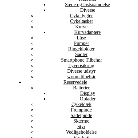
Sæde og fastspændelse
Diverse
Cykellygter
Cykeltasker
Kurve
Kurvadaptere
Låse
Pumper
Ringeklokker
Sadler
Smartphone Tilbehør
Tyverisikring
Diverse udstyr
woom tilbehør
Reservedele
Batterier
Display
Oplader
Cykeldæk
Frempinde
Sadelpinde
Skærme
Styr
Vedligeholdelse
Værktøj