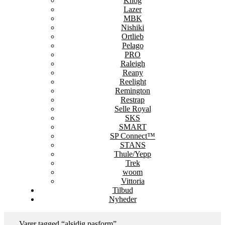
Knog
Lazer
MBK
Nishiki
Ortlieb
Pelago
PRO
Raleigh
Reany
Reelight
Remington
Restrap
Selle Royal
SKS
SMART
SP Connect™
STANS
Thule/Yepp
Trek
woom
Vittoria
Tilbud
Nyheder
Varer tagged “alsidig pasform”