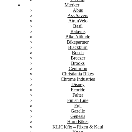
Mærker
Abus
Ass Savers
AtranVelo
Basil
Batavus
Bike Attitude
Bikepartner
Blackburn
Bosch
Breezer
Brooks
Centurion
Christiania Bikes
Chrome Industries
Disney
Ecoride
Falter
Finish Line
Fuji
Gazelle
Genesis
Haro Bikes
KLICKfix – Rixen & Kaul