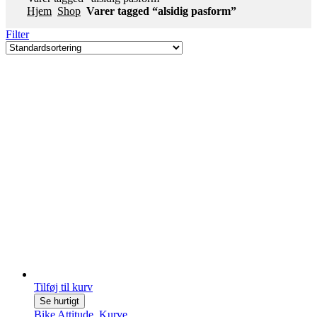
Hjem
Shop
Varer tagged “alsidig pasform”
Filter
Tilføj til kurv
Se hurtigt
Bike Attitude
,
Kurve