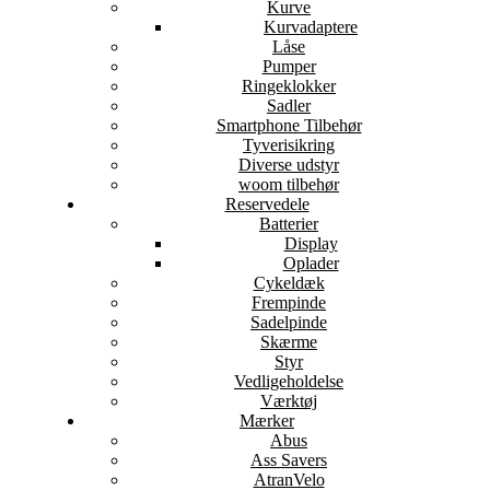
Kurve
Kurvadaptere
Låse
Pumper
Ringeklokker
Sadler
Smartphone Tilbehør
Tyverisikring
Diverse udstyr
woom tilbehør
Reservedele
Batterier
Display
Oplader
Cykeldæk
Frempinde
Sadelpinde
Skærme
Styr
Vedligeholdelse
Værktøj
Mærker
Abus
Ass Savers
AtranVelo