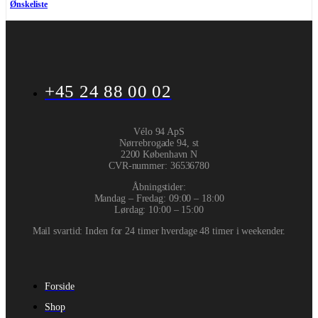
Ønskeliste
+45 24 88 00 02
Vélo 94 ApS
Nørrebrogade 94, st
2200 København N
CVR-nummer
:
36536780
Åbningstider:
Mandag – Fredag: 09:00 – 18:00
Lørdag: 10:00 – 15:00
Mail svartid: Inden for 24 timer hverdage 48 timer i weekender.
Forside
Shop