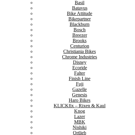
Basil
Batavus
Bike Attitude
Bikepartner
Blackburn
Bosch
Breezer
Brooks
Centurion
Christiania Bikes
Chrome Industries
Disney
Ecoride
Falter
Finish Line
Fuji
Gazelle
Genesis
Haro Bikes
KLICKfix – Rixen & Kaul
Knog
Lazer
MBK
Nishiki
Ortlieb