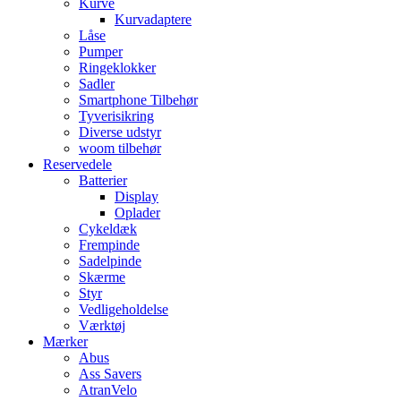
Kurve
Kurvadaptere
Låse
Pumper
Ringeklokker
Sadler
Smartphone Tilbehør
Tyverisikring
Diverse udstyr
woom tilbehør
Reservedele
Batterier
Display
Oplader
Cykeldæk
Frempinde
Sadelpinde
Skærme
Styr
Vedligeholdelse
Værktøj
Mærker
Abus
Ass Savers
AtranVelo