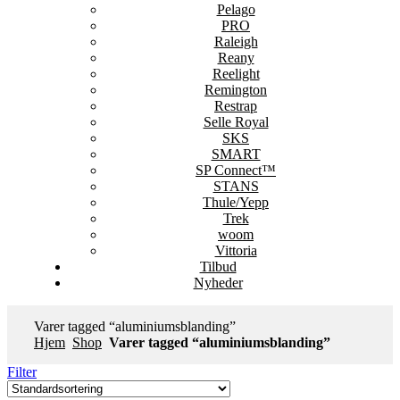
Pelago
PRO
Raleigh
Reany
Reelight
Remington
Restrap
Selle Royal
SKS
SMART
SP Connect™
STANS
Thule/Yepp
Trek
woom
Vittoria
Tilbud
Nyheder
Varer tagged “aluminiumsblanding”
Hjem
Shop
Varer tagged “aluminiumsblanding”
Filter