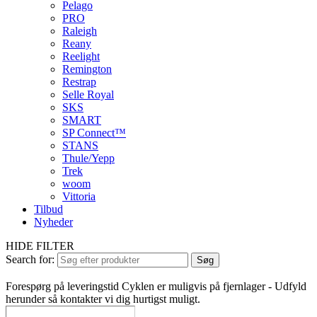
Pelago
PRO
Raleigh
Reany
Reelight
Remington
Restrap
Selle Royal
SKS
SMART
SP Connect™
STANS
Thule/Yepp
Trek
woom
Vittoria
Tilbud
Nyheder
HIDE FILTER
Search for:
Søg
Forespørg på leveringstid
Cyklen er muligvis på fjernlager - Udfyld
herunder så kontakter vi dig hurtigst muligt.