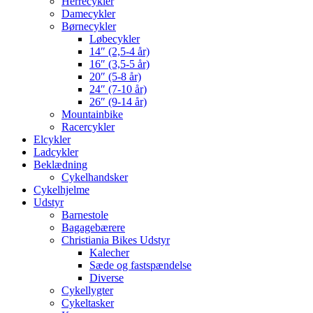
Herrecykler
Damecykler
Børnecykler
Løbecykler
14″ (2,5-4 år)
16″ (3,5-5 år)
20″ (5-8 år)
24″ (7-10 år)
26″ (9-14 år)
Mountainbike
Racercykler
Elcykler
Ladcykler
Beklædning
Cykelhandsker
Cykelhjelme
Udstyr
Barnestole
Bagagebærere
Christiania Bikes Udstyr
Kalecher
Sæde og fastspændelse
Diverse
Cykellygter
Cykeltasker