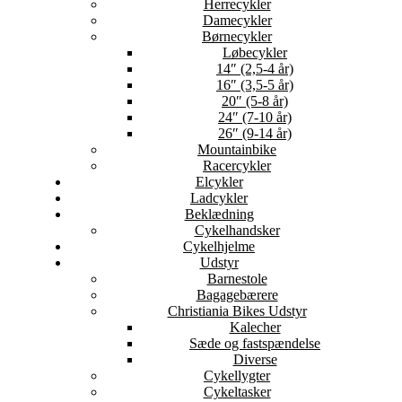
Herrecykler
Damecykler
Børnecykler
Løbecykler
14″ (2,5-4 år)
16″ (3,5-5 år)
20″ (5-8 år)
24″ (7-10 år)
26″ (9-14 år)
Mountainbike
Racercykler
Elcykler
Ladcykler
Beklædning
Cykelhandsker
Cykelhjelme
Udstyr
Barnestole
Bagagebærere
Christiania Bikes Udstyr
Kalecher
Sæde og fastspændelse
Diverse
Cykellygter
Cykeltasker