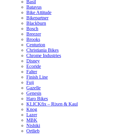
Basil
Batavus
Bike Attitude
Bikepartner
Blackburn
Bosch
Breezer
Brooks
Centurion
Christiania Bikes
Chrome Industries
Disney
Ecoride
Falter
Finish Line
Fuji
Gazelle
Genesis
Haro Bikes
KLICKfix – Rixen & Kaul
Knog
Lazer
MBK
Nishiki
Ortlieb