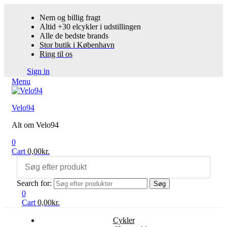
Nem og billig fragt
Altid +30 elcykler i udstillingen
Alle de bedste brands
Stor butik i København
Ring til os
Sign in
Menu
Velo94
Alt om Velo94
0
Cart
0,00
kr.
Search for:
Søg
0
Cart
0,00
kr.
Cykler