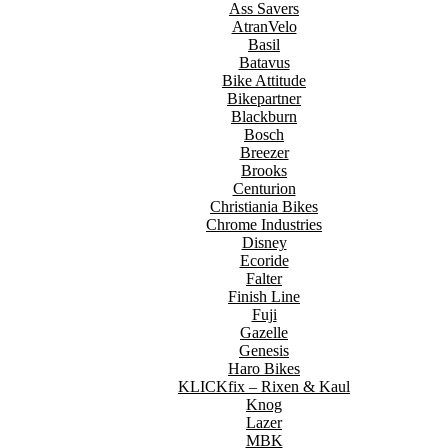
Ass Savers
AtranVelo
Basil
Batavus
Bike Attitude
Bikepartner
Blackburn
Bosch
Breezer
Brooks
Centurion
Christiania Bikes
Chrome Industries
Disney
Ecoride
Falter
Finish Line
Fuji
Gazelle
Genesis
Haro Bikes
KLICKfix – Rixen & Kaul
Knog
Lazer
MBK