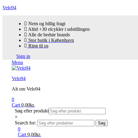
Velo94
Nem og billig fragt
Altid +30 elcykler i udstillingen
Alle de bedste brands
Stor butik i København
Ring til os
Sign in
Menu
Velo94
Alt om Velo94
0
Cart
0,00
kr.
Søg efter produkt
×
Search for:
Søg
0
Cart
0,00
kr.