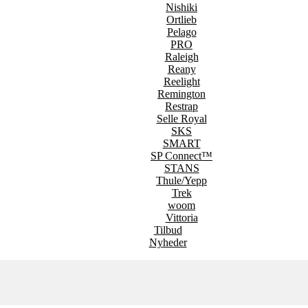
Nishiki
Ortlieb
Pelago
PRO
Raleigh
Reany
Reelight
Remington
Restrap
Selle Royal
SKS
SMART
SP Connect™
STANS
Thule/Yepp
Trek
woom
Vittoria
Tilbud
Nyheder