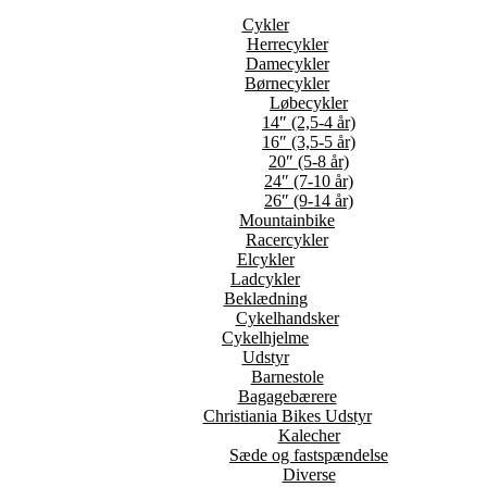
Cykler
Herrecykler
Damecykler
Børnecykler
Løbecykler
14″ (2,5-4 år)
16″ (3,5-5 år)
20″ (5-8 år)
24″ (7-10 år)
26″ (9-14 år)
Mountainbike
Racercykler
Elcykler
Ladcykler
Beklædning
Cykelhandsker
Cykelhjelme
Udstyr
Barnestole
Bagagebærere
Christiania Bikes Udstyr
Kalecher
Sæde og fastspændelse
Diverse