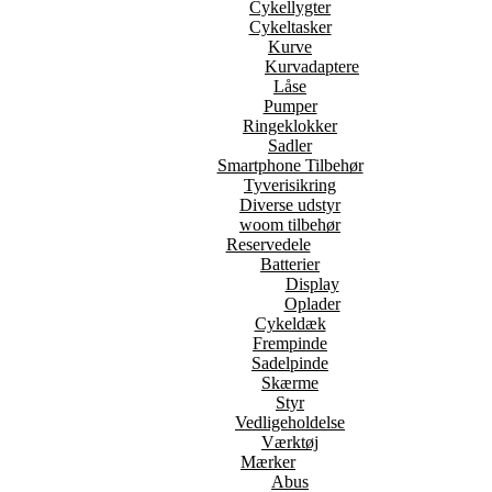
Cykellygter
Cykeltasker
Kurve
Kurvadaptere
Låse
Pumper
Ringeklokker
Sadler
Smartphone Tilbehør
Tyverisikring
Diverse udstyr
woom tilbehør
Reservedele
Batterier
Display
Oplader
Cykeldæk
Frempinde
Sadelpinde
Skærme
Styr
Vedligeholdelse
Værktøj
Mærker
Abus