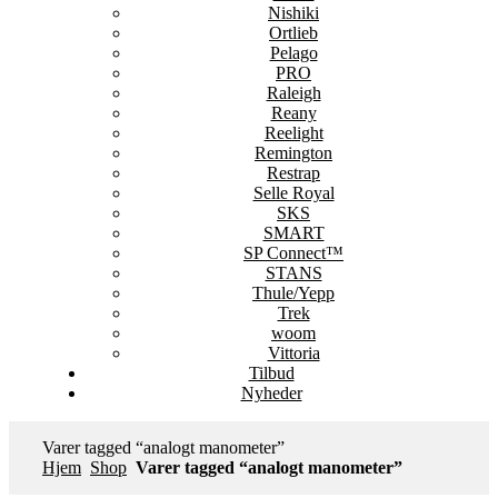
Nishiki
Ortlieb
Pelago
PRO
Raleigh
Reany
Reelight
Remington
Restrap
Selle Royal
SKS
SMART
SP Connect™
STANS
Thule/Yepp
Trek
woom
Vittoria
Tilbud
Nyheder
Varer tagged “analogt manometer”
Hjem
Shop
Varer tagged “analogt manometer”