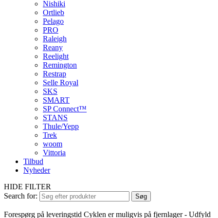
Nishiki
Ortlieb
Pelago
PRO
Raleigh
Reany
Reelight
Remington
Restrap
Selle Royal
SKS
SMART
SP Connect™
STANS
Thule/Yepp
Trek
woom
Vittoria
Tilbud
Nyheder
HIDE FILTER
Search for:
Søg
Forespørg på leveringstid
Cyklen er muligvis på fjernlager - Udfyld