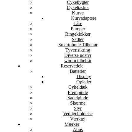
Cykellygter
Cykeltasker
Kurve
Kurvadaptere
Låse
Pumper
Ringeklokker
Sadler
Smartphone Tilbehør
Tyverisikring
Diverse udstyr
woom tilbehør
Reservedele
Batterier
Display
Oplader
Cykeldæk
Frempinde
Sadelpinde
Skærme
Styr
Vedligeholdelse
Værktøj
Mærker
Abus