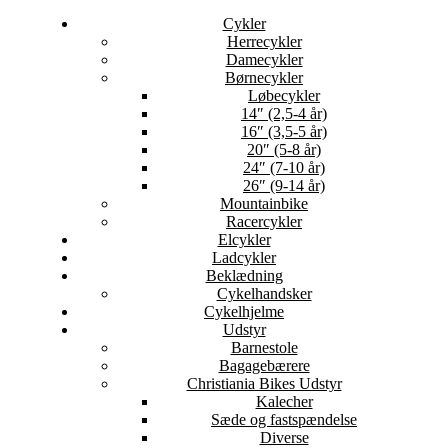
Cykler
Herrecykler
Damecykler
Børnecykler
Løbecykler
14″ (2,5-4 år)
16″ (3,5-5 år)
20″ (5-8 år)
24″ (7-10 år)
26″ (9-14 år)
Mountainbike
Racercykler
Elcykler
Ladcykler
Beklædning
Cykelhandsker
Cykelhjelme
Udstyr
Barnestole
Bagagebærere
Christiania Bikes Udstyr
Kalecher
Sæde og fastspændelse
Diverse