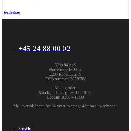
Ønskeliste
+45 24 88 00 02
Vélo 94 ApS
Nørrebrogade 94, st
2200 København N
CVR-nummer
:
36536780
Åbningstider:
Mandag – Fredag: 09:00 – 18:00
Lørdag: 10:00 – 15:00
Mail svartid: Inden for 24 timer hverdage 48 timer i weekender.
Forside