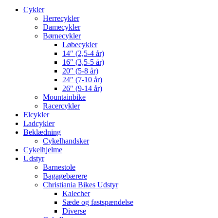
Cykler
Herrecykler
Damecykler
Børnecykler
Løbecykler
14″ (2,5-4 år)
16″ (3,5-5 år)
20″ (5-8 år)
24″ (7-10 år)
26″ (9-14 år)
Mountainbike
Racercykler
Elcykler
Ladcykler
Beklædning
Cykelhandsker
Cykelhjelme
Udstyr
Barnestole
Bagagebærere
Christiania Bikes Udstyr
Kalecher
Sæde og fastspændelse
Diverse