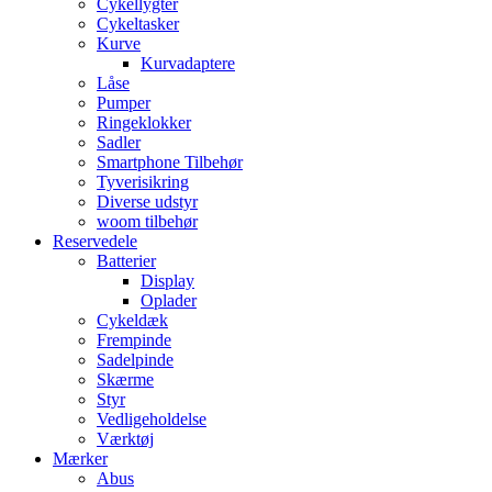
Cykellygter
Cykeltasker
Kurve
Kurvadaptere
Låse
Pumper
Ringeklokker
Sadler
Smartphone Tilbehør
Tyverisikring
Diverse udstyr
woom tilbehør
Reservedele
Batterier
Display
Oplader
Cykeldæk
Frempinde
Sadelpinde
Skærme
Styr
Vedligeholdelse
Værktøj
Mærker
Abus