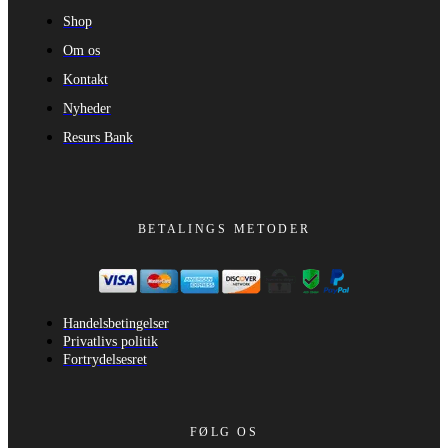
Shop
Om os
Kontakt
Nyheder
Resurs Bank
BETALINGS METODER
Handelsbetingelser
Privatlivs politik
Fortrydelsesret
FØLG OS