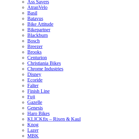
Ass Savers
AtranVelo
Basil
Batavus
Bike Attitude
Bikepartner
Blackburn
Bosch
Breezer
Brooks
Centurion
Christiania Bikes
Chrome Industries
Disney
Ecoride
Falter
Finish Line
Fuji
Gazelle
Genesis
Haro Bikes
KLICKfix – Rixen & Kaul
Knog
Lazer
MBK