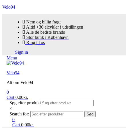
Velo94
Nem og billig fragt
Altid +30 elcykler i udstillingen
Alle de bedste brands
Stor butik i København
Ring til os
Sign in
Menu
Velo94
Alt om Velo94
0
Cart
0,00
kr.
Søg efter produkt
×
Search for:
Søg
0
Cart
0,00
kr.