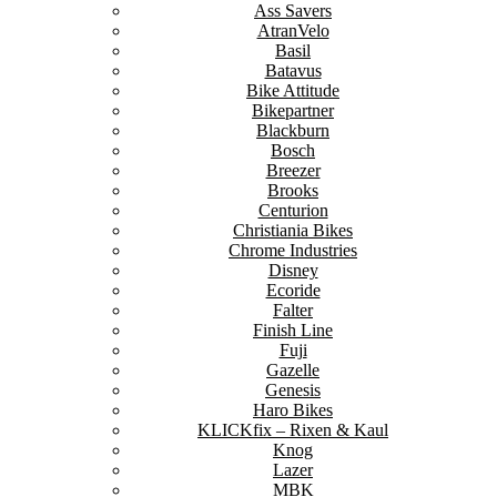
Ass Savers
AtranVelo
Basil
Batavus
Bike Attitude
Bikepartner
Blackburn
Bosch
Breezer
Brooks
Centurion
Christiania Bikes
Chrome Industries
Disney
Ecoride
Falter
Finish Line
Fuji
Gazelle
Genesis
Haro Bikes
KLICKfix – Rixen & Kaul
Knog
Lazer
MBK