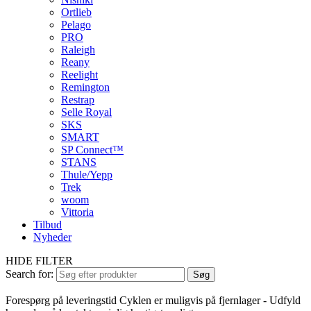
Ortlieb
Pelago
PRO
Raleigh
Reany
Reelight
Remington
Restrap
Selle Royal
SKS
SMART
SP Connect™
STANS
Thule/Yepp
Trek
woom
Vittoria
Tilbud
Nyheder
HIDE FILTER
Search for:
Søg
Forespørg på leveringstid
Cyklen er muligvis på fjernlager - Udfyld