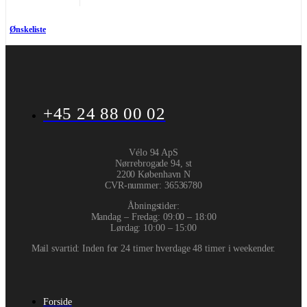
Ønskeliste
+45 24 88 00 02
Vélo 94 ApS
Nørrebrogade 94, st
2200 København N
CVR-nummer
:
36536780
Åbningstider:
Mandag – Fredag: 09:00 – 18:00
Lørdag: 10:00 – 15:00
Mail svartid: Inden for 24 timer hverdage 48 timer i weekender.
Forside