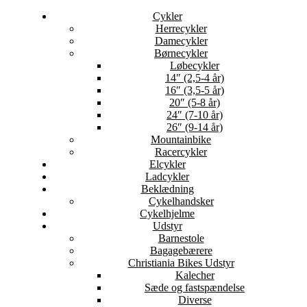
Cykler
Herrecykler
Damecykler
Børnecykler
Løbecykler
14″ (2,5-4 år)
16″ (3,5-5 år)
20″ (5-8 år)
24″ (7-10 år)
26″ (9-14 år)
Mountainbike
Racercykler
Elcykler
Ladcykler
Beklædning
Cykelhandsker
Cykelhjelme
Udstyr
Barnestole
Bagagebærere
Christiania Bikes Udstyr
Kalecher
Sæde og fastspændelse
Diverse