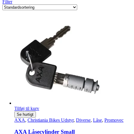
Filter
Tilføj til kurv
Se hurtigt
AXA
,
Christiania Bikes Udstyr
,
Diverse
,
Låse
,
Promovec
AXA Låsecylinder Small