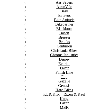
Ass Savers
AtranVelo
Basil
Batavus
Bike Attitude
Bikepartner
Blackburn
Bosch
Breezer
Brooks
Centurion
Christiania Bikes
Chrome Industries
Disney
Ecoride
Falter
Finish Line
Fuji
Gazelle
Genesis
Haro Bikes
KLICKfix – Rixen & Kaul
Knog
Lazer
MBK