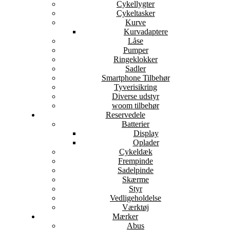
Cykellygter
Cykeltasker
Kurve
Kurvadaptere
Låse
Pumper
Ringeklokker
Sadler
Smartphone Tilbehør
Tyverisikring
Diverse udstyr
woom tilbehør
Reservedele
Batterier
Display
Oplader
Cykeldæk
Frempinde
Sadelpinde
Skærme
Styr
Vedligeholdelse
Værktøj
Mærker
Abus