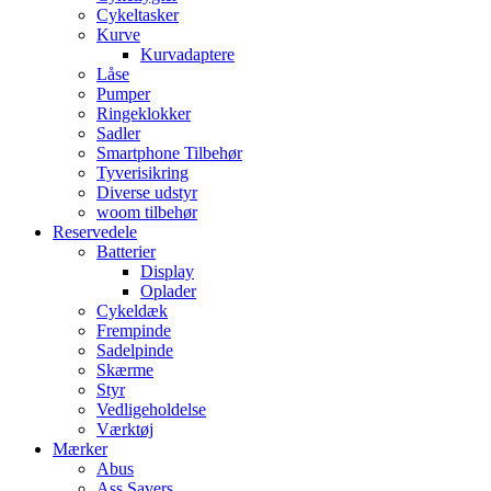
Cykeltasker
Kurve
Kurvadaptere
Låse
Pumper
Ringeklokker
Sadler
Smartphone Tilbehør
Tyverisikring
Diverse udstyr
woom tilbehør
Reservedele
Batterier
Display
Oplader
Cykeldæk
Frempinde
Sadelpinde
Skærme
Styr
Vedligeholdelse
Værktøj
Mærker
Abus
Ass Savers