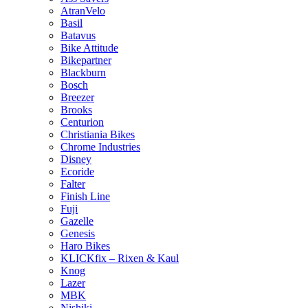
AtranVelo
Basil
Batavus
Bike Attitude
Bikepartner
Blackburn
Bosch
Breezer
Brooks
Centurion
Christiania Bikes
Chrome Industries
Disney
Ecoride
Falter
Finish Line
Fuji
Gazelle
Genesis
Haro Bikes
KLICKfix – Rixen & Kaul
Knog
Lazer
MBK
Nishiki