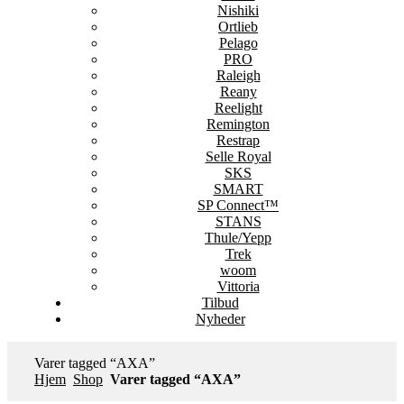
Nishiki
Ortlieb
Pelago
PRO
Raleigh
Reany
Reelight
Remington
Restrap
Selle Royal
SKS
SMART
SP Connect™
STANS
Thule/Yepp
Trek
woom
Vittoria
Tilbud
Nyheder
Varer tagged “AXA”
Hjem
Shop
Varer tagged “AXA”