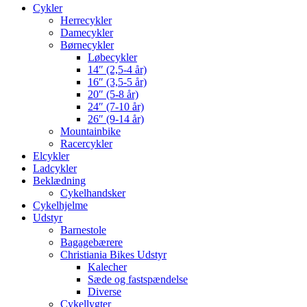
Cykler
Herrecykler
Damecykler
Børnecykler
Løbecykler
14″ (2,5-4 år)
16″ (3,5-5 år)
20″ (5-8 år)
24″ (7-10 år)
26″ (9-14 år)
Mountainbike
Racercykler
Elcykler
Ladcykler
Beklædning
Cykelhandsker
Cykelhjelme
Udstyr
Barnestole
Bagagebærere
Christiania Bikes Udstyr
Kalecher
Sæde og fastspændelse
Diverse
Cykellygter