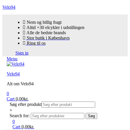
Velo94
Nem og billig fragt
Altid +30 elcykler i udstillingen
Alle de bedste brands
Stor butik i København
Ring til os
Sign in
Menu
Velo94
Alt om Velo94
0
Cart
0,00
kr.
Søg efter produkt
×
Search for:
Søg
0
Cart
0,00
kr.