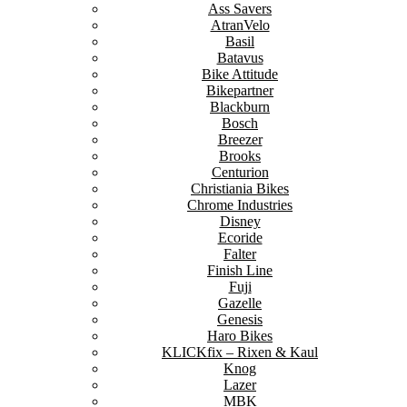
Ass Savers
AtranVelo
Basil
Batavus
Bike Attitude
Bikepartner
Blackburn
Bosch
Breezer
Brooks
Centurion
Christiania Bikes
Chrome Industries
Disney
Ecoride
Falter
Finish Line
Fuji
Gazelle
Genesis
Haro Bikes
KLICKfix – Rixen & Kaul
Knog
Lazer
MBK