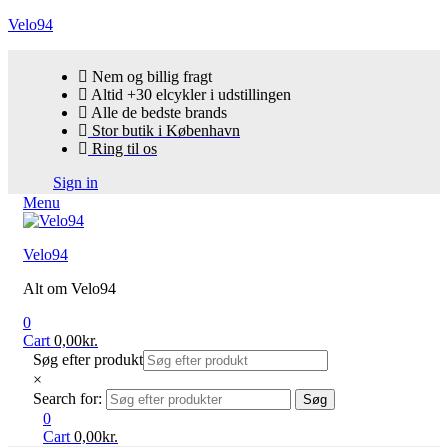
Velo94
Nem og billig fragt
Altid +30 elcykler i udstillingen
Alle de bedste brands
Stor butik i København
Ring til os
Sign in
Menu
Velo94
Alt om Velo94
0
Cart
0,00
kr.
Søg efter produkt
×
Search for:
Søg
0
Cart
0,00
kr.