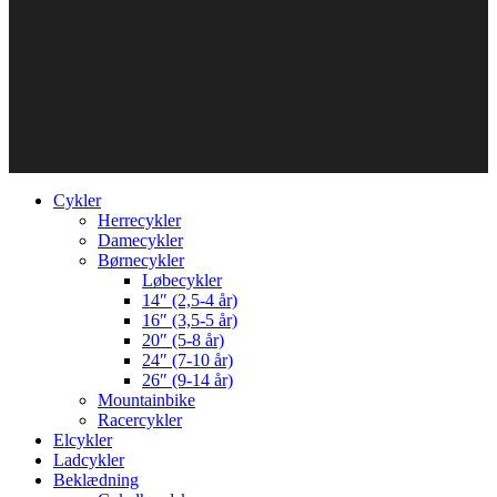
Cykler
Herrecykler
Damecykler
Børnecykler
Løbecykler
14″ (2,5-4 år)
16″ (3,5-5 år)
20″ (5-8 år)
24″ (7-10 år)
26″ (9-14 år)
Mountainbike
Racercykler
Elcykler
Ladcykler
Beklædning