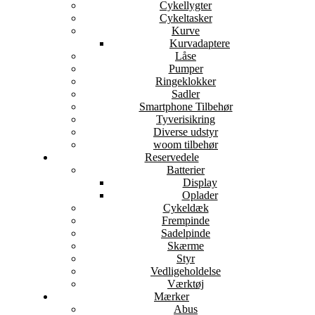
Cykellygter
Cykeltasker
Kurve
Kurvadaptere
Låse
Pumper
Ringeklokker
Sadler
Smartphone Tilbehør
Tyverisikring
Diverse udstyr
woom tilbehør
Reservedele
Batterier
Display
Oplader
Cykeldæk
Frempinde
Sadelpinde
Skærme
Styr
Vedligeholdelse
Værktøj
Mærker
Abus