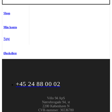
Shop
Min konto
Søg
Ønskeliste
+45 24 88 00 02
Vélo 94 ApS
Nørrebrogade 94, st
2200 København N
CVR-nummer
:
36536780