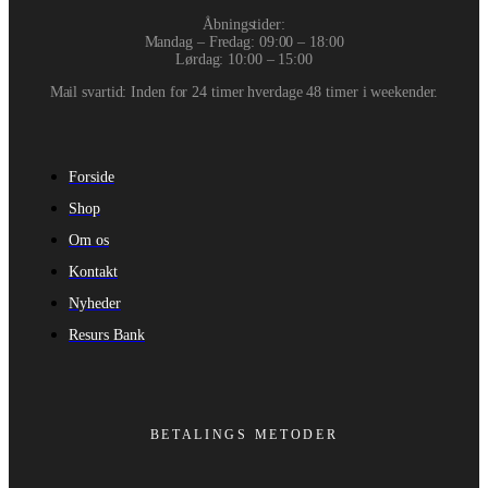
Åbningstider:
Mandag – Fredag: 09:00 – 18:00
Lørdag: 10:00 – 15:00
Mail svartid: Inden for 24 timer hverdage 48 timer i weekender.
Forside
Shop
Om os
Kontakt
Nyheder
Resurs Bank
BETALINGS METODER