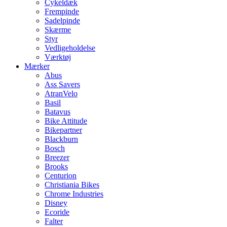
Cykeldæk
Frempinde
Sadelpinde
Skærme
Styr
Vedligeholdelse
Værktøj
Mærker
Abus
Ass Savers
AtranVelo
Basil
Batavus
Bike Attitude
Bikepartner
Blackburn
Bosch
Breezer
Brooks
Centurion
Christiania Bikes
Chrome Industries
Disney
Ecoride
Falter