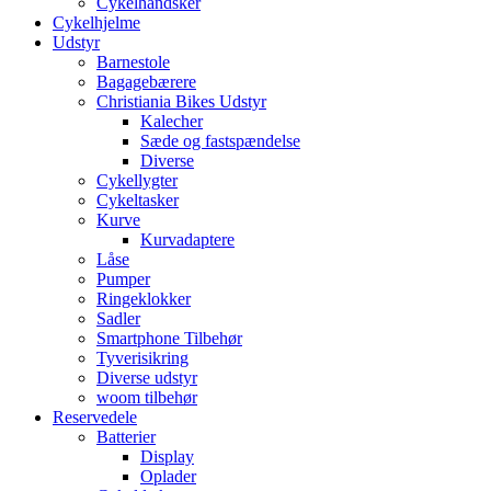
Cykelhandsker
Cykelhjelme
Udstyr
Barnestole
Bagagebærere
Christiania Bikes Udstyr
Kalecher
Sæde og fastspændelse
Diverse
Cykellygter
Cykeltasker
Kurve
Kurvadaptere
Låse
Pumper
Ringeklokker
Sadler
Smartphone Tilbehør
Tyverisikring
Diverse udstyr
woom tilbehør
Reservedele
Batterier
Display
Oplader