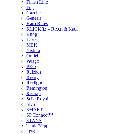
Finish Line
Fuji
Gazelle
Genesis
Haro Bikes
KLICKfix – Rixen & Kaul
Knog
Lazer
MBK
Nishiki
Ortlieb
Pelago
PRO
Raleigh
Reany
Reelight
Remington
Restrap
Selle Royal
SKS
SMART
SP Connect™
STANS
Thule/Yepp
Trek