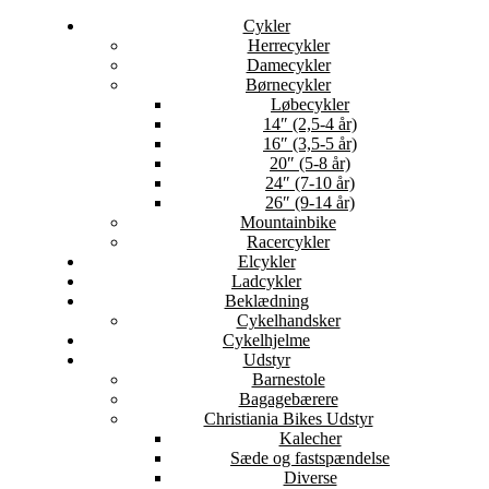
Cykler
Herrecykler
Damecykler
Børnecykler
Løbecykler
14″ (2,5-4 år)
16″ (3,5-5 år)
20″ (5-8 år)
24″ (7-10 år)
26″ (9-14 år)
Mountainbike
Racercykler
Elcykler
Ladcykler
Beklædning
Cykelhandsker
Cykelhjelme
Udstyr
Barnestole
Bagagebærere
Christiania Bikes Udstyr
Kalecher
Sæde og fastspændelse
Diverse