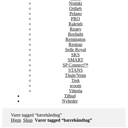
Nishiki
Ortlieb
Pelago
PRO
Raleigh
Reany
Reelight
Remington
Restrap
Selle Royal
SKS
SMART
SP Connect™
STANS
Thule/Yepp
Trek
woom
Vittoria
Tilbud
Nyheder
Varer tagged “bærehåndtag”
Hjem
Shop
Varer tagged “bærehåndtag”