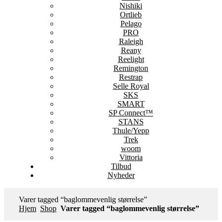
Nishiki
Ortlieb
Pelago
PRO
Raleigh
Reany
Reelight
Remington
Restrap
Selle Royal
SKS
SMART
SP Connect™
STANS
Thule/Yepp
Trek
woom
Vittoria
Tilbud
Nyheder
Varer tagged “baglommevenlig størrelse”
Hjem
Shop
Varer tagged “baglommevenlig størrelse”