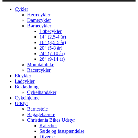
Cykler
Herrecykler
Damecykler
Børnecykler
Løbecykler
14″ (2,5-4 år)
16″ (3,5-5 år)
20″ (5-8 år)
24″ (7-10 år)
26″ (9-14 år)
Mountainbike
Racercykler
Elcykler
Ladcykler
Beklædning
Cykelhandsker
Cykelhjelme
Udstyr
Barnestole
Bagagebærere
Christiania Bikes Udstyr
Kalecher
Sæde og fastspændelse
Diverse