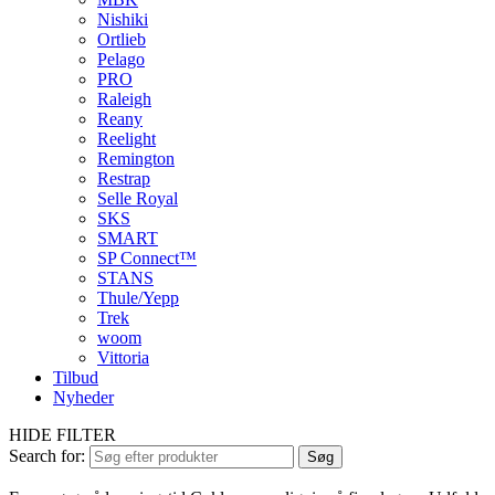
Nishiki
Ortlieb
Pelago
PRO
Raleigh
Reany
Reelight
Remington
Restrap
Selle Royal
SKS
SMART
SP Connect™
STANS
Thule/Yepp
Trek
woom
Vittoria
Tilbud
Nyheder
HIDE FILTER
Search for:
Søg