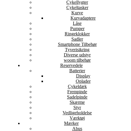
Cykellygter
Cykeltasker
Kurve
Kurvadaptere
Låse
Pumper
Ringeklokker
Sadler
Smartphone Tilbehør
Tyverisikring
Diverse udstyr
woom tilbehør
Reservedele
Batterier
Display
Oplader
Cykeldæk
Frempinde
Sadelpinde
Skærme
Styr
Vedligeholdelse
Værktøj
Mærker
Abus