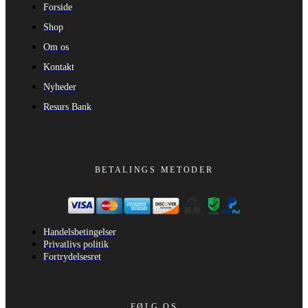
Forside
Shop
Om os
Kontakt
Nyheder
Resurs Bank
BETALINGS METODER
Handelsbetingelser
Privatlivs politik
Fortrydelsesret
FØLG OS