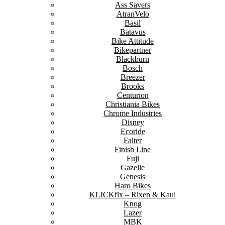
Ass Savers
AtranVelo
Basil
Batavus
Bike Attitude
Bikepartner
Blackburn
Bosch
Breezer
Brooks
Centurion
Christiania Bikes
Chrome Industries
Disney
Ecoride
Falter
Finish Line
Fuji
Gazelle
Genesis
Haro Bikes
KLICKfix – Rixen & Kaul
Knog
Lazer
MBK