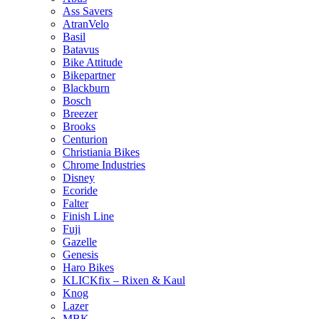
Ass Savers
AtranVelo
Basil
Batavus
Bike Attitude
Bikepartner
Blackburn
Bosch
Breezer
Brooks
Centurion
Christiania Bikes
Chrome Industries
Disney
Ecoride
Falter
Finish Line
Fuji
Gazelle
Genesis
Haro Bikes
KLICKfix – Rixen & Kaul
Knog
Lazer
MBK