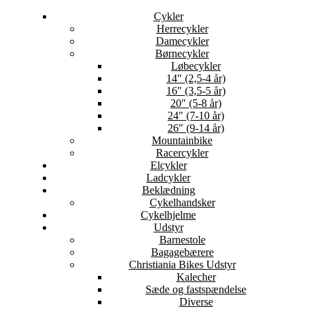
Cykler
Herrecykler
Damecykler
Børnecykler
Løbecykler
14″ (2,5-4 år)
16″ (3,5-5 år)
20″ (5-8 år)
24″ (7-10 år)
26″ (9-14 år)
Mountainbike
Racercykler
Elcykler
Ladcykler
Beklædning
Cykelhandsker
Cykelhjelme
Udstyr
Barnestole
Bagagebærere
Christiania Bikes Udstyr
Kalecher
Sæde og fastspændelse
Diverse