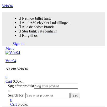
Velo94
Nem og billig fragt
Altid +30 elcykler i udstillingen
Alle de bedste brands
Stor butik i København
Ring til os
Sign in
Menu
Velo94
Alt om Velo94
0
Cart
0,00
kr.
Søg efter produkt
×
Search for:
Søg
0
Cart
0,00
kr.