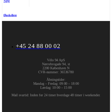
Søg
Ønskeliste
+45 24 88 00 02
Vélo 94 ApS
Nørrebrogade 94, st
2200 København N
CVR-nummer
:
36536780
Åbningstider:
Mandag – Fredag: 09:00 – 18:00
Lørdag: 10:00 – 15:00
Mail svartid: Inden for 24 timer hverdage 48 timer i weekender.