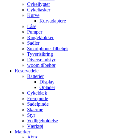
Cykellygter
Cykeltasker
Kurve
Kurvadaptere
Låse
Pumper
Ringeklokker
Sadler
Smartphone Tilbehør
Tyverisikring
Diverse udstyr
woom tilbehør
Reservedele
Batterier
Display
Oplader
Cykeldæk
Frempinde
Sadelpinde
Skærme
Styr
Vedligeholdelse
Værktøj
Mærker
Abus