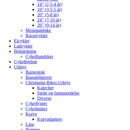
14″ (2,5-4 år)
16″ (3,5-5 år)
20″ (5-8 år)
24″ (7-10 år)
26″ (9-14 år)
Mountainbike
Racercykler
Elcykler
Ladcykler
Beklædning
Cykelhandsker
Cykelhjelme
Udstyr
Barnestole
Bagagebærere
Christiania Bikes Udstyr
Kalecher
Sæde og fastspændelse
Diverse
Cykellygter
Cykeltasker
Kurve
Kurvadaptere
Låse
Pumper