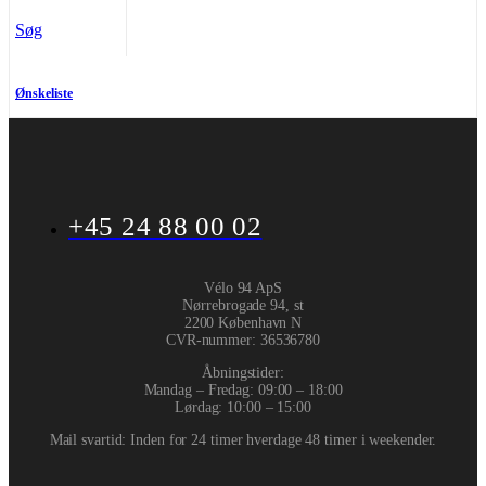
Søg
Ønskeliste
+45 24 88 00 02
Vélo 94 ApS
Nørrebrogade 94, st
2200 København N
CVR-nummer
:
36536780
Åbningstider:
Mandag – Fredag: 09:00 – 18:00
Lørdag: 10:00 – 15:00
Mail svartid: Inden for 24 timer hverdage 48 timer i weekender.