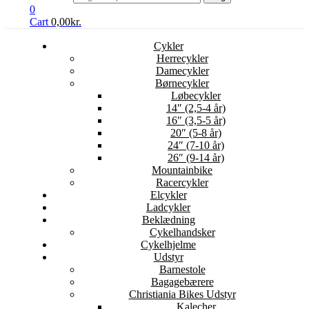
0
Cart
0,00
kr.
Cykler
Herrecykler
Damecykler
Børnecykler
Løbecykler
14″ (2,5-4 år)
16″ (3,5-5 år)
20″ (5-8 år)
24″ (7-10 år)
26″ (9-14 år)
Mountainbike
Racercykler
Elcykler
Ladcykler
Beklædning
Cykelhandsker
Cykelhjelme
Udstyr
Barnestole
Bagagebærere
Christiania Bikes Udstyr
Kalecher