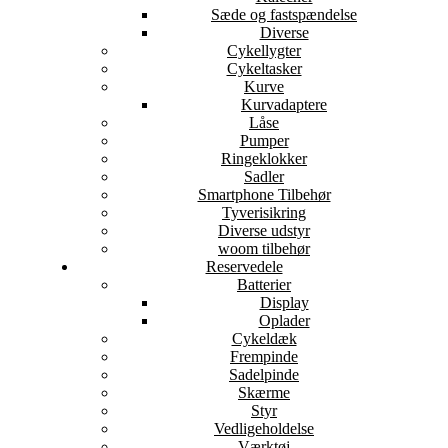
Sæde og fastspændelse
Diverse
Cykellygter
Cykeltasker
Kurve
Kurvadaptere
Låse
Pumper
Ringeklokker
Sadler
Smartphone Tilbehør
Tyverisikring
Diverse udstyr
woom tilbehør
Reservedele
Batterier
Display
Oplader
Cykeldæk
Frempinde
Sadelpinde
Skærme
Styr
Vedligeholdelse
Værktøj