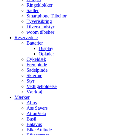
Ringeklokker
Sadler
Smartphone Tilbehør
Tyverisikring
Diverse udstyr
woom tilbehør
Reservedele
Batterier
Display
Oplader
Cykeldæk
Frempinde
Sadelpinde
Skærme
Styr
Vedligeholdelse
Værktøj
Mærker
Abus
Ass Savers
AtranVelo
Basil
Batavus
Bike Attitude