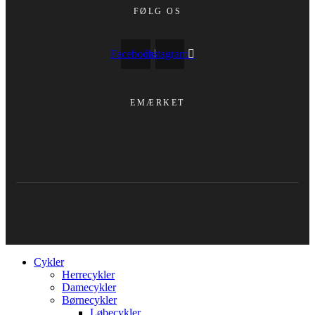
FØLG OS
Facebook
Instagram
EMÆRKET
Cykler
Herrecykler
Damecykler
Børnecykler
Løbecykler