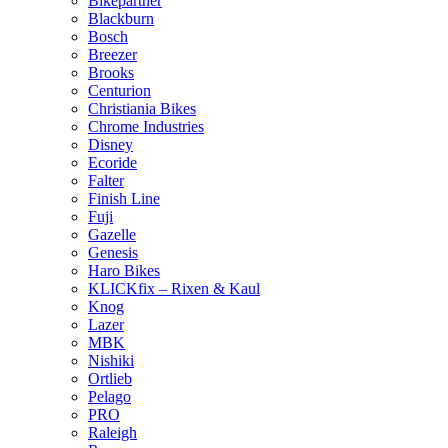
Bikepartner
Blackburn
Bosch
Breezer
Brooks
Centurion
Christiania Bikes
Chrome Industries
Disney
Ecoride
Falter
Finish Line
Fuji
Gazelle
Genesis
Haro Bikes
KLICKfix – Rixen & Kaul
Knog
Lazer
MBK
Nishiki
Ortlieb
Pelago
PRO
Raleigh