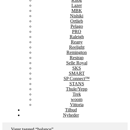
Knog
Lazer
MBK
Nishiki
Ortlieb
Pelago
PRO
Raleigh
Reany
Reelight
Remington
Restrap
Selle Royal
SKS
SMART
SP Connect™
STANS
Thule/Yepp
Trek
woom
Vittoria
Tilbud
Nyheder
Varer tagged “balance”