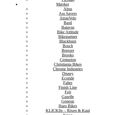
Mærker
Abus
Ass Savers
AtranVelo
Basil
Batavus
Bike Attitude
Bikepartner
Blackburn
Bosch
Breezer
Brooks
Centurion
Christiania Bikes
Chrome Industries
Disney
Ecoride
Falter
Finish Line
Fuji
Gazelle
Genesis
Haro Bikes
KLICKfix – Rixen & Kaul