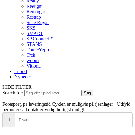
Reany
Reelight
Remington
Restrap
Selle Royal
SKS
SMART
SP Connect™
STANS
Thule/Yepp
Trek
woom
Vittoria
Tilbud
Nyheder
HIDE FILTER
Search for:
Søg
Forespørg på leveringstid
Cyklen er muligvis på fjernlager - Udfyld
herunder så kontakter vi dig hurtigst muligt.