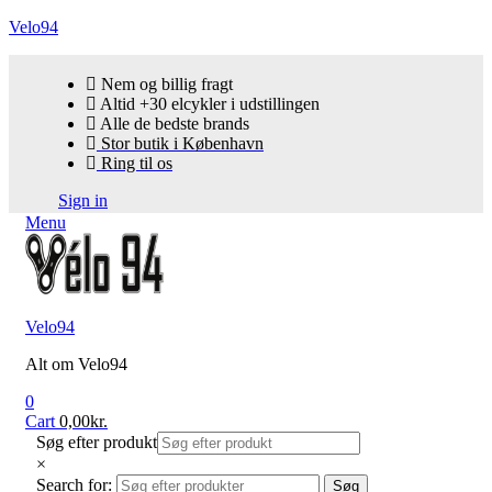
Velo94
Nem og billig fragt
Altid +30 elcykler i udstillingen
Alle de bedste brands
Stor butik i København
Ring til os
Sign in
Menu
Velo94
Alt om Velo94
0
Cart
0,00
kr.
Søg efter produkt
×
Search for:
Søg