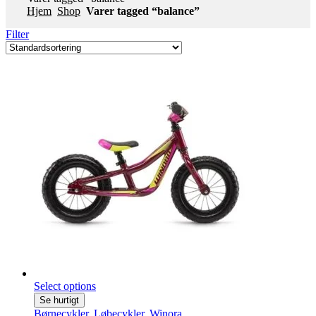
Hjem
Shop
Varer tagged “balance”
Filter
Select options
Se hurtigt
Børnecykler
,
Løbecykler
,
Winora