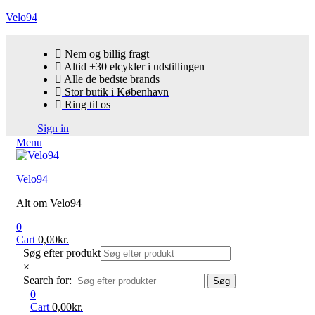
Velo94
Nem og billig fragt
Altid +30 elcykler i udstillingen
Alle de bedste brands
Stor butik i København
Ring til os
Sign in
Menu
Velo94
Alt om Velo94
0
Cart
0,00
kr.
Søg efter produkt
×
Search for:
Søg
0
Cart
0,00
kr.