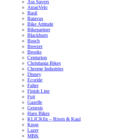
Ass Savers
AtranVelo
Basil
Batavus
Bike Attitude
Bikepartner
Blackburn
Bosch
Breezer
Brooks
Centurion
Christiania Bikes
Chrome Industries
Disney
Ecoride
Falter
Finish Line
Fuji
Gazelle
Genesis
Haro Bikes
KLICKfix – Rixen & Kaul
Knog
Lazer
MBK