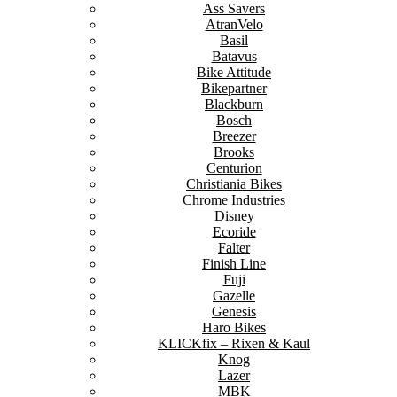
Ass Savers
AtranVelo
Basil
Batavus
Bike Attitude
Bikepartner
Blackburn
Bosch
Breezer
Brooks
Centurion
Christiania Bikes
Chrome Industries
Disney
Ecoride
Falter
Finish Line
Fuji
Gazelle
Genesis
Haro Bikes
KLICKfix – Rixen & Kaul
Knog
Lazer
MBK