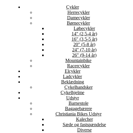
Cykler
Herrecykler
Damecykler
Børnecykler
Løbecykler
14″ (2,5-4 år)
16″ (3,5-5 år)
20″ (5-8 år)
24″ (7-10 år)
26″ (9-14 år)
Mountainbike
Racercykler
Elcykler
Ladcykler
Beklædning
Cykelhandsker
Cykelhjelme
Udstyr
Barnestole
Bagagebærere
Christiania Bikes Udstyr
Kalecher
Sæde og fastspændelse
Diverse