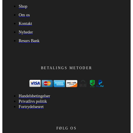
Shop
Om os
Kontakt
Nyheder
Resurs Bank
BETALINGS METODER
Handelsbetingelser
Privatlivs politik
Fortrydelsesret
FØLG OS