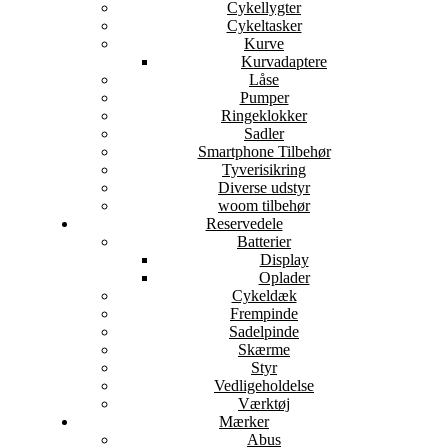
Cykellygter
Cykeltasker
Kurve
Kurvadaptere
Låse
Pumper
Ringeklokker
Sadler
Smartphone Tilbehør
Tyverisikring
Diverse udstyr
woom tilbehør
Reservedele
Batterier
Display
Oplader
Cykeldæk
Frempinde
Sadelpinde
Skærme
Styr
Vedligeholdelse
Værktøj
Mærker
Abus