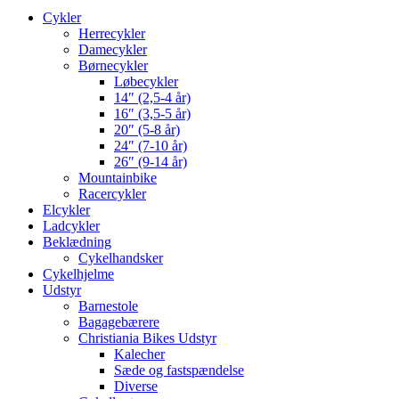
Cykler
Herrecykler
Damecykler
Børnecykler
Løbecykler
14″ (2,5-4 år)
16″ (3,5-5 år)
20″ (5-8 år)
24″ (7-10 år)
26″ (9-14 år)
Mountainbike
Racercykler
Elcykler
Ladcykler
Beklædning
Cykelhandsker
Cykelhjelme
Udstyr
Barnestole
Bagagebærere
Christiania Bikes Udstyr
Kalecher
Sæde og fastspændelse
Diverse