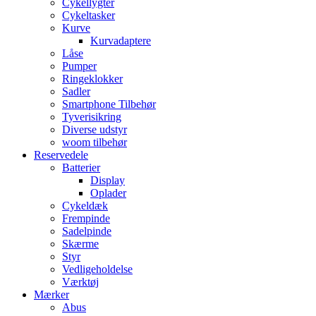
Cykellygter
Cykeltasker
Kurve
Kurvadaptere
Låse
Pumper
Ringeklokker
Sadler
Smartphone Tilbehør
Tyverisikring
Diverse udstyr
woom tilbehør
Reservedele
Batterier
Display
Oplader
Cykeldæk
Frempinde
Sadelpinde
Skærme
Styr
Vedligeholdelse
Værktøj
Mærker
Abus