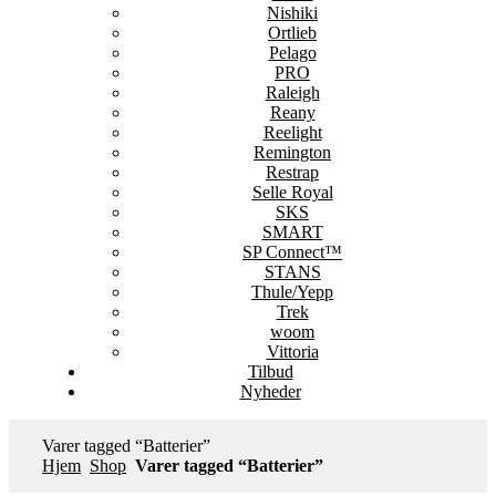
Nishiki
Ortlieb
Pelago
PRO
Raleigh
Reany
Reelight
Remington
Restrap
Selle Royal
SKS
SMART
SP Connect™
STANS
Thule/Yepp
Trek
woom
Vittoria
Tilbud
Nyheder
Varer tagged “Batterier”
Hjem
Shop
Varer tagged “Batterier”