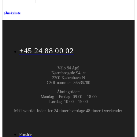
Ønskeliste
+45 24 88 00 02
Vélo 94 ApS
Nørrebrogade 94, st
2200 København N
CVR-nummer
:
36536780
Åbningstider:
Mandag – Fredag: 09:00 – 18:00
Lørdag: 10:00 – 15:00
Mail svartid: Inden for 24 timer hverdage 48 timer i weekender.
Forside