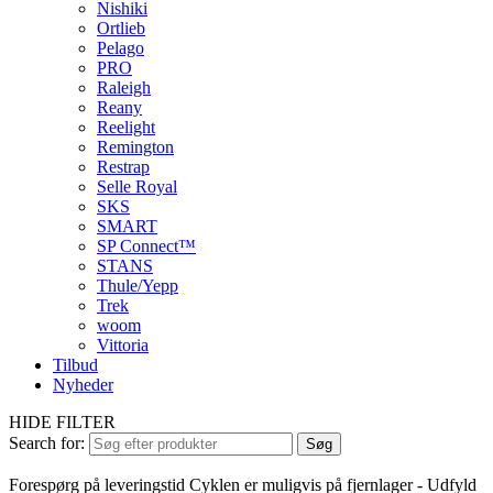
Nishiki
Ortlieb
Pelago
PRO
Raleigh
Reany
Reelight
Remington
Restrap
Selle Royal
SKS
SMART
SP Connect™
STANS
Thule/Yepp
Trek
woom
Vittoria
Tilbud
Nyheder
HIDE FILTER
Search for:
Søg
Forespørg på leveringstid
Cyklen er muligvis på fjernlager - Udfyld