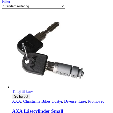
Filter
Tilføj til kurv
Se hurtigt
AXA
,
Christiania Bikes Udstyr
,
Diverse
,
Låse
,
Promovec
AXA Låsecylinder Small