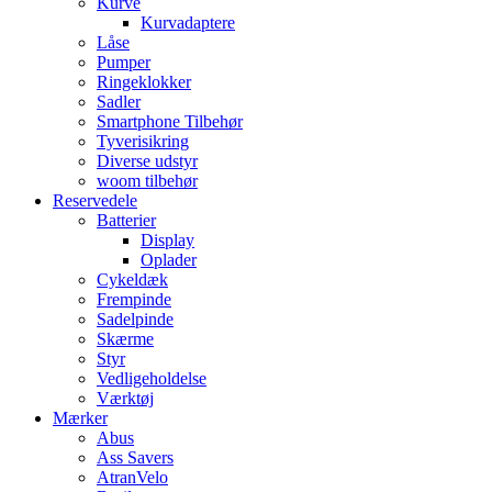
Kurve
Kurvadaptere
Låse
Pumper
Ringeklokker
Sadler
Smartphone Tilbehør
Tyverisikring
Diverse udstyr
woom tilbehør
Reservedele
Batterier
Display
Oplader
Cykeldæk
Frempinde
Sadelpinde
Skærme
Styr
Vedligeholdelse
Værktøj
Mærker
Abus
Ass Savers
AtranVelo