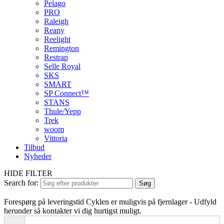
Pelago
PRO
Raleigh
Reany
Reelight
Remington
Restrap
Selle Royal
SKS
SMART
SP Connect™
STANS
Thule/Yepp
Trek
woom
Vittoria
Tilbud
Nyheder
HIDE FILTER
Search for:
Søg
Forespørg på leveringstid
Cyklen er muligvis på fjernlager - Udfyld
herunder så kontakter vi dig hurtigst muligt.