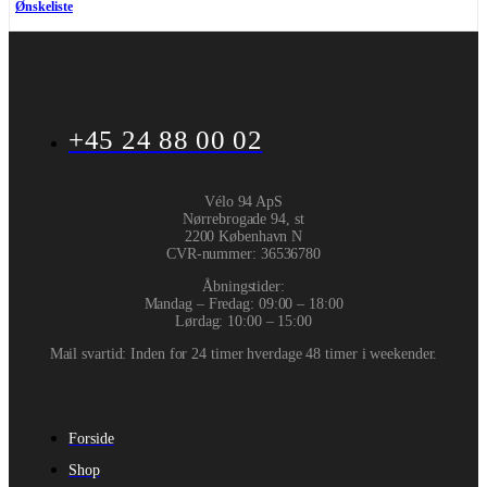
Ønskeliste
+45 24 88 00 02
Vélo 94 ApS
Nørrebrogade 94, st
2200 København N
CVR-nummer
:
36536780
Åbningstider:
Mandag – Fredag: 09:00 – 18:00
Lørdag: 10:00 – 15:00
Mail svartid: Inden for 24 timer hverdage 48 timer i weekender.
Forside
Shop