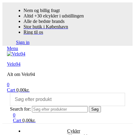
Nem og billig fragt
Altid +30 elcykler i udstillingen
Alle de bedste brands
Stor butik i København
Ring til os
Sign in
Menu
Velo94
Alt om Velo94
0
Cart
0,00
kr.
Search for:
Søg
0
Cart
0,00
kr.
Cykler