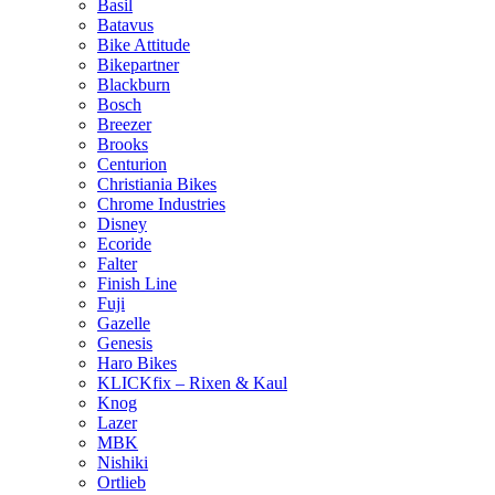
Basil
Batavus
Bike Attitude
Bikepartner
Blackburn
Bosch
Breezer
Brooks
Centurion
Christiania Bikes
Chrome Industries
Disney
Ecoride
Falter
Finish Line
Fuji
Gazelle
Genesis
Haro Bikes
KLICKfix – Rixen & Kaul
Knog
Lazer
MBK
Nishiki
Ortlieb