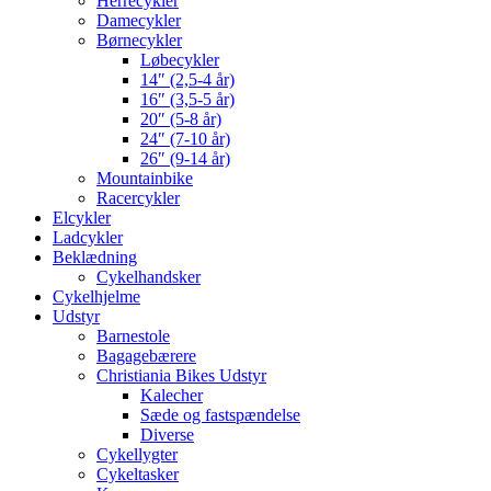
Herrecykler
Damecykler
Børnecykler
Løbecykler
14″ (2,5-4 år)
16″ (3,5-5 år)
20″ (5-8 år)
24″ (7-10 år)
26″ (9-14 år)
Mountainbike
Racercykler
Elcykler
Ladcykler
Beklædning
Cykelhandsker
Cykelhjelme
Udstyr
Barnestole
Bagagebærere
Christiania Bikes Udstyr
Kalecher
Sæde og fastspændelse
Diverse
Cykellygter
Cykeltasker