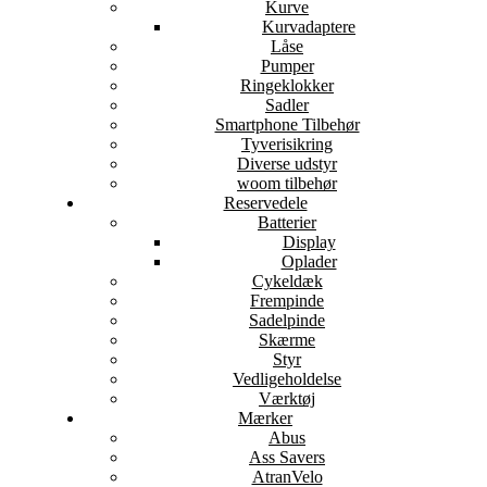
Kurve
Kurvadaptere
Låse
Pumper
Ringeklokker
Sadler
Smartphone Tilbehør
Tyverisikring
Diverse udstyr
woom tilbehør
Reservedele
Batterier
Display
Oplader
Cykeldæk
Frempinde
Sadelpinde
Skærme
Styr
Vedligeholdelse
Værktøj
Mærker
Abus
Ass Savers
AtranVelo