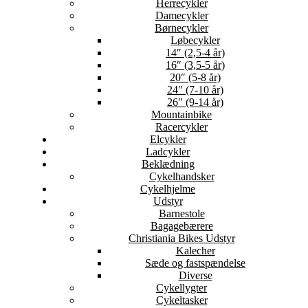
Herrecykler
Damecykler
Børnecykler
Løbecykler
14″ (2,5-4 år)
16″ (3,5-5 år)
20″ (5-8 år)
24″ (7-10 år)
26″ (9-14 år)
Mountainbike
Racercykler
Elcykler
Ladcykler
Beklædning
Cykelhandsker
Cykelhjelme
Udstyr
Barnestole
Bagagebærere
Christiania Bikes Udstyr
Kalecher
Sæde og fastspændelse
Diverse
Cykellygter
Cykeltasker