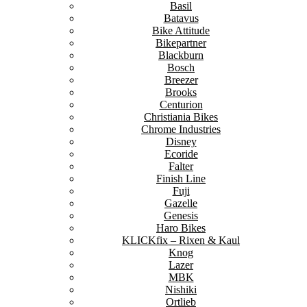
Basil
Batavus
Bike Attitude
Bikepartner
Blackburn
Bosch
Breezer
Brooks
Centurion
Christiania Bikes
Chrome Industries
Disney
Ecoride
Falter
Finish Line
Fuji
Gazelle
Genesis
Haro Bikes
KLICKfix – Rixen & Kaul
Knog
Lazer
MBK
Nishiki
Ortlieb