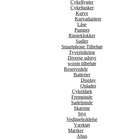
Cykellygter
Cykeltasker
Kurve
Kurvadaptere
Låse
Pumper
Ringeklokker
Sadler
Smartphone Tilbehør
Tyverisikring
Diverse udstyr
woom tilbehør
Reservedele
Batterier
Display
Oplader
Cykeldæk
Frempinde
Sadelpinde
Skærme
Styr
Vedligeholdelse
Værktøj
Mærker
Abus