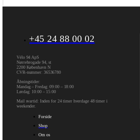
+45 24 88 00 02
Vélo 94 ApS
Nørrebrogade 94, st
2200 København N
CVR-nummer
:
36536780
Åbningstider:
Mandag – Fredag: 09:00 – 18:00
Lørdag: 10:00 – 15:00
Mail svartid: Inden for 24 timer hverdage 48 timer i
weekender.
Forside
Shop
Om os