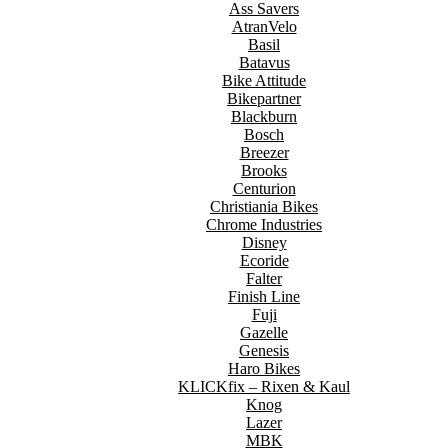
Ass Savers
AtranVelo
Basil
Batavus
Bike Attitude
Bikepartner
Blackburn
Bosch
Breezer
Brooks
Centurion
Christiania Bikes
Chrome Industries
Disney
Ecoride
Falter
Finish Line
Fuji
Gazelle
Genesis
Haro Bikes
KLICKfix – Rixen & Kaul
Knog
Lazer
MBK