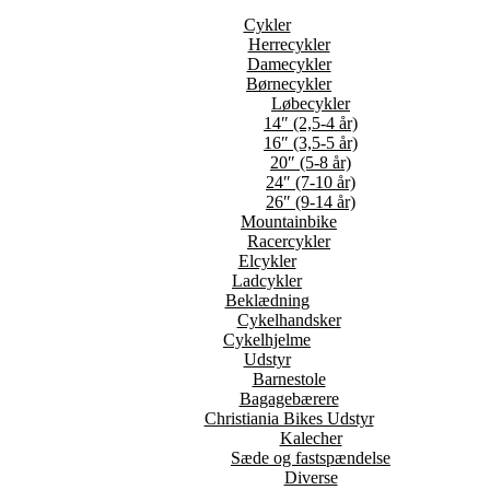
Cykler
Herrecykler
Damecykler
Børnecykler
Løbecykler
14″ (2,5-4 år)
16″ (3,5-5 år)
20″ (5-8 år)
24″ (7-10 år)
26″ (9-14 år)
Mountainbike
Racercykler
Elcykler
Ladcykler
Beklædning
Cykelhandsker
Cykelhjelme
Udstyr
Barnestole
Bagagebærere
Christiania Bikes Udstyr
Kalecher
Sæde og fastspændelse
Diverse