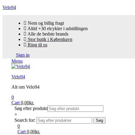
Velo94
Nem og billig fragt
Altid +30 elcykler i udstillingen
Alle de bedste brands
Stor butik i København
Ring til os
Sign in
Menu
Velo94
Alt om Velo94
0
Cart
0,00
kr.
Søg efter produkt
×
Search for:
Søg
0
Cart
0,00
kr.