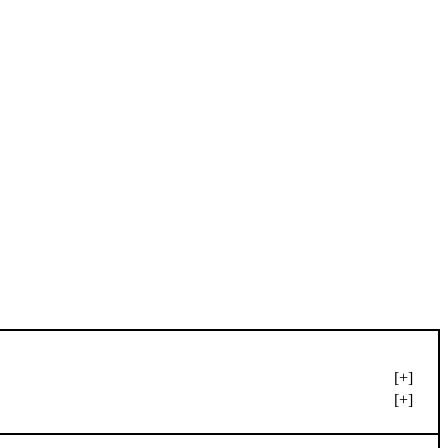
[+]
[+]