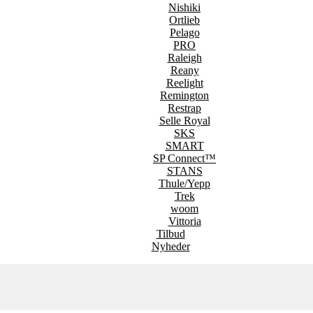
Nishiki
Ortlieb
Pelago
PRO
Raleigh
Reany
Reelight
Remington
Restrap
Selle Royal
SKS
SMART
SP Connect™
STANS
Thule/Yepp
Trek
woom
Vittoria
Tilbud
Nyheder