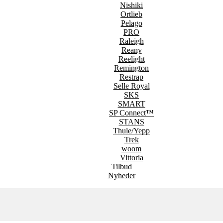
Nishiki
Ortlieb
Pelago
PRO
Raleigh
Reany
Reelight
Remington
Restrap
Selle Royal
SKS
SMART
SP Connect™
STANS
Thule/Yepp
Trek
woom
Vittoria
Tilbud
Nyheder