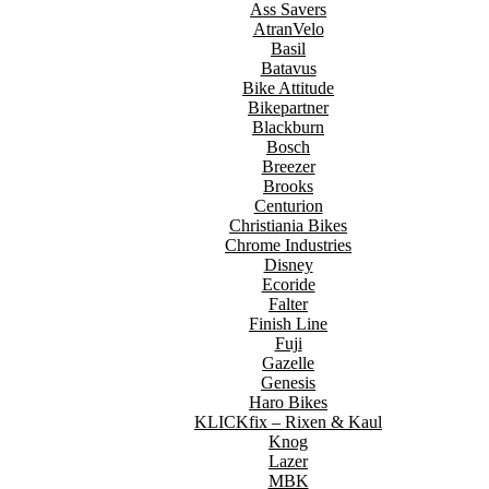
Ass Savers
AtranVelo
Basil
Batavus
Bike Attitude
Bikepartner
Blackburn
Bosch
Breezer
Brooks
Centurion
Christiania Bikes
Chrome Industries
Disney
Ecoride
Falter
Finish Line
Fuji
Gazelle
Genesis
Haro Bikes
KLICKfix – Rixen & Kaul
Knog
Lazer
MBK