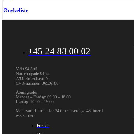
Ønskeliste
+45 24 88 00 02
Vélo 94 ApS
Nørrebrogade 94, st
2200 København N
CVR-nummer
:
36536780
Åbningstider:
Mandag – Fredag: 09:00 – 18:00
Lørdag: 10:00 – 15:00
Mail svartid: Inden for 24 timer hverdage 48 timer i
weekender.
Forside