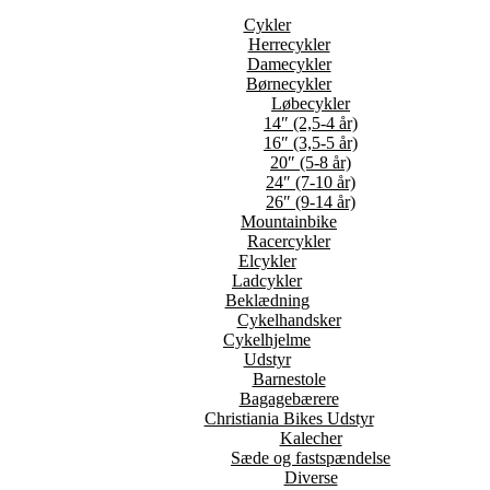
Cykler
Herrecykler
Damecykler
Børnecykler
Løbecykler
14″ (2,5-4 år)
16″ (3,5-5 år)
20″ (5-8 år)
24″ (7-10 år)
26″ (9-14 år)
Mountainbike
Racercykler
Elcykler
Ladcykler
Beklædning
Cykelhandsker
Cykelhjelme
Udstyr
Barnestole
Bagagebærere
Christiania Bikes Udstyr
Kalecher
Sæde og fastspændelse
Diverse