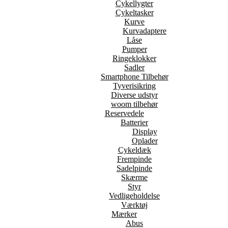
Cykellygter
Cykeltasker
Kurve
Kurvadaptere
Låse
Pumper
Ringeklokker
Sadler
Smartphone Tilbehør
Tyverisikring
Diverse udstyr
woom tilbehør
Reservedele
Batterier
Display
Oplader
Cykeldæk
Frempinde
Sadelpinde
Skærme
Styr
Vedligeholdelse
Værktøj
Mærker
Abus