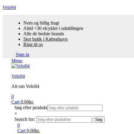
Velo94
Nem og billig fragt
Altid +30 elcykler i udstillingen
Alle de bedste brands
Stor butik i København
Ring til os
Sign in
Menu
Velo94
Alt om Velo94
0
Cart
0,00
kr.
Søg efter produkt
×
Search for:
Søg
0
Cart
0,00
kr.