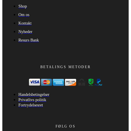
Shop
Om os
Kontakt
Nyheder
Resurs Bank
BETALINGS METODER
Handelsbetingelser
Privatlivs politik
Fortrydelsesret
FØLG OS