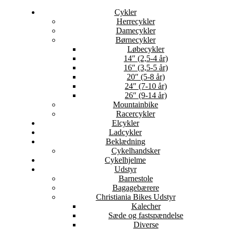
Cykler
Herrecykler
Damecykler
Børnecykler
Løbecykler
14″ (2,5-4 år)
16″ (3,5-5 år)
20″ (5-8 år)
24″ (7-10 år)
26″ (9-14 år)
Mountainbike
Racercykler
Elcykler
Ladcykler
Beklædning
Cykelhandsker
Cykelhjelme
Udstyr
Barnestole
Bagagebærere
Christiania Bikes Udstyr
Kalecher
Sæde og fastspændelse
Diverse