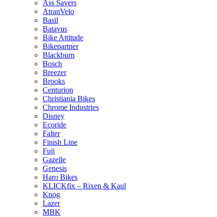
Ass Savers
AtranVelo
Basil
Batavus
Bike Attitude
Bikepartner
Blackburn
Bosch
Breezer
Brooks
Centurion
Christiania Bikes
Chrome Industries
Disney
Ecoride
Falter
Finish Line
Fuji
Gazelle
Genesis
Haro Bikes
KLICKfix – Rixen & Kaul
Knog
Lazer
MBK