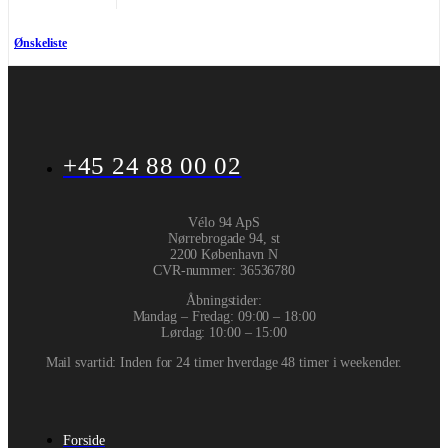
Ønskeliste
+45 24 88 00 02
Vélo 94 ApS
Nørrebrogade 94, st
2200 København N
CVR-nummer
:
36536780
Åbningstider:
Mandag – Fredag: 09:00 – 18:00
Lørdag: 10:00 – 15:00
Mail svartid: Inden for 24 timer hverdage 48 timer i weekender.
Forside