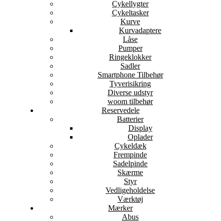
Cykellygter
Cykeltasker
Kurve
Kurvadaptere
Låse
Pumper
Ringeklokker
Sadler
Smartphone Tilbehør
Tyverisikring
Diverse udstyr
woom tilbehør
Reservedele
Batterier
Display
Oplader
Cykeldæk
Frempinde
Sadelpinde
Skærme
Styr
Vedligeholdelse
Værktøj
Mærker
Abus