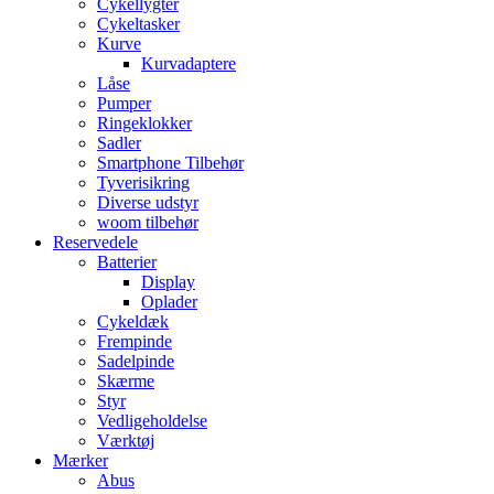
Cykellygter
Cykeltasker
Kurve
Kurvadaptere
Låse
Pumper
Ringeklokker
Sadler
Smartphone Tilbehør
Tyverisikring
Diverse udstyr
woom tilbehør
Reservedele
Batterier
Display
Oplader
Cykeldæk
Frempinde
Sadelpinde
Skærme
Styr
Vedligeholdelse
Værktøj
Mærker
Abus