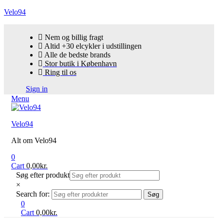
Velo94
Nem og billig fragt
Altid +30 elcykler i udstillingen
Alle de bedste brands
Stor butik i København
Ring til os
Sign in
Menu
Velo94
Alt om Velo94
0
Cart
0,00
kr.
Søg efter produkt
×
Search for:
Søg
0
Cart
0,00
kr.