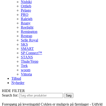
Nishiki
Ortlieb
Pelago
PRO
Raleigh
Reany
Reelight
Remington
Restrap
Selle Royal
SKS
SMART
SP Connect™
STANS
Thule/Yepp
Trek
woom
Vittoria
Tilbud
Nyheder
HIDE FILTER
Search for:
Søg
Forespørg på leveringstid
Cyklen er muligvis på fjernlager - Udfyld