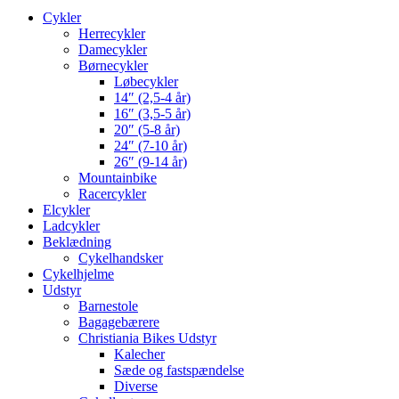
Cykler
Herrecykler
Damecykler
Børnecykler
Løbecykler
14″ (2,5-4 år)
16″ (3,5-5 år)
20″ (5-8 år)
24″ (7-10 år)
26″ (9-14 år)
Mountainbike
Racercykler
Elcykler
Ladcykler
Beklædning
Cykelhandsker
Cykelhjelme
Udstyr
Barnestole
Bagagebærere
Christiania Bikes Udstyr
Kalecher
Sæde og fastspændelse
Diverse