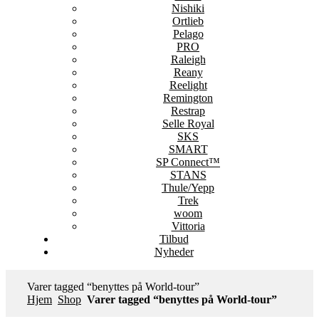
Nishiki
Ortlieb
Pelago
PRO
Raleigh
Reany
Reelight
Remington
Restrap
Selle Royal
SKS
SMART
SP Connect™
STANS
Thule/Yepp
Trek
woom
Vittoria
Tilbud
Nyheder
Varer tagged “benyttes på World-tour”
Hjem
Shop
Varer tagged “benyttes på World-tour”