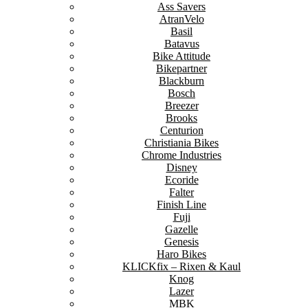
Ass Savers
AtranVelo
Basil
Batavus
Bike Attitude
Bikepartner
Blackburn
Bosch
Breezer
Brooks
Centurion
Christiania Bikes
Chrome Industries
Disney
Ecoride
Falter
Finish Line
Fuji
Gazelle
Genesis
Haro Bikes
KLICKfix – Rixen & Kaul
Knog
Lazer
MBK