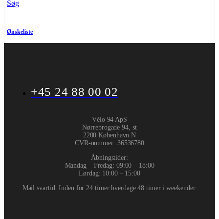
Søg
Ønskeliste
+45 24 88 00 02
Vélo 94 ApS
Nørrebrogade 94, st
2200 København N
CVR-nummer
:
36536780
Åbningstider:
Mandag – Fredag: 09:00 – 18:00
Lørdag: 10:00 – 15:00
Mail svartid: Inden for 24 timer hverdage 48 timer i weekender.