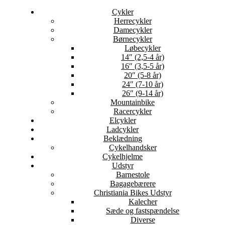
Cykler
Herrecykler
Damecykler
Børnecykler
Løbecykler
14″ (2,5-4 år)
16″ (3,5-5 år)
20″ (5-8 år)
24″ (7-10 år)
26″ (9-14 år)
Mountainbike
Racercykler
Elcykler
Ladcykler
Beklædning
Cykelhandsker
Cykelhjelme
Udstyr
Barnestole
Bagagebærere
Christiania Bikes Udstyr
Kalecher
Sæde og fastspændelse
Diverse