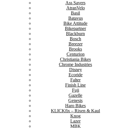
Ass Savers
AtranVelo
Basil
Batavus
Bike Attitude
Bikepartner
Blackburn
Bosch
Breezer
Brooks
Centurion
Christiania Bikes
Chrome Industries
Disney
Ecoride
Falter
Finish Line
Fuji
Gazelle
Genesis
Haro Bikes
KLICKfix – Rixen & Kaul
Knog
Lazer
MBK