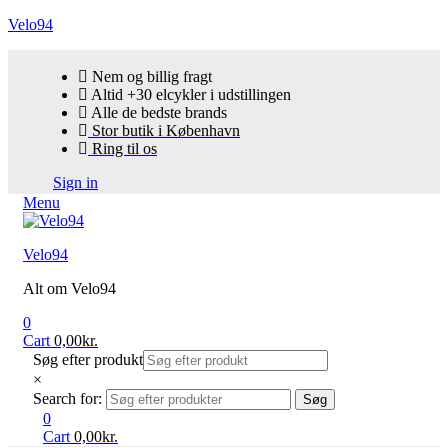
Velo94
Nem og billig fragt
Altid +30 elcykler i udstillingen
Alle de bedste brands
Stor butik i København
Ring til os
Sign in
Menu
Velo94
Alt om Velo94
0
Cart
0,00
kr.
Søg efter produkt
×
Search for:
Søg
0
Cart
0,00
kr.