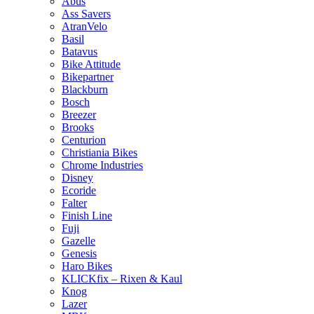
Abus
Ass Savers
AtranVelo
Basil
Batavus
Bike Attitude
Bikepartner
Blackburn
Bosch
Breezer
Brooks
Centurion
Christiania Bikes
Chrome Industries
Disney
Ecoride
Falter
Finish Line
Fuji
Gazelle
Genesis
Haro Bikes
KLICKfix – Rixen & Kaul
Knog
Lazer