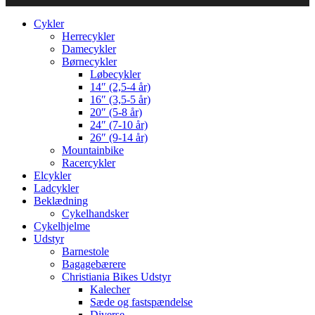
Cykler
Herrecykler
Damecykler
Børnecykler
Løbecykler
14″ (2,5-4 år)
16″ (3,5-5 år)
20″ (5-8 år)
24″ (7-10 år)
26″ (9-14 år)
Mountainbike
Racercykler
Elcykler
Ladcykler
Beklædning
Cykelhandsker
Cykelhjelme
Udstyr
Barnestole
Bagagebærere
Christiania Bikes Udstyr
Kalecher
Sæde og fastspændelse
Diverse