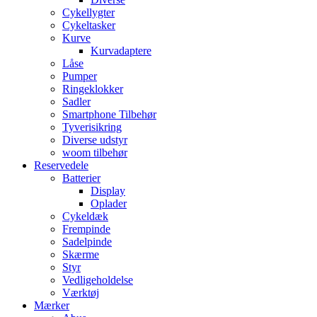
Cykellygter
Cykeltasker
Kurve
Kurvadaptere
Låse
Pumper
Ringeklokker
Sadler
Smartphone Tilbehør
Tyverisikring
Diverse udstyr
woom tilbehør
Reservedele
Batterier
Display
Oplader
Cykeldæk
Frempinde
Sadelpinde
Skærme
Styr
Vedligeholdelse
Værktøj
Mærker