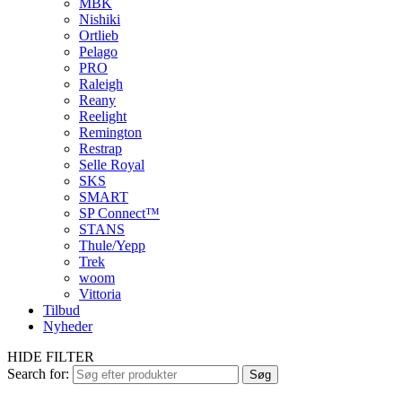
MBK
Nishiki
Ortlieb
Pelago
PRO
Raleigh
Reany
Reelight
Remington
Restrap
Selle Royal
SKS
SMART
SP Connect™
STANS
Thule/Yepp
Trek
woom
Vittoria
Tilbud
Nyheder
HIDE FILTER
Search for:
Søg