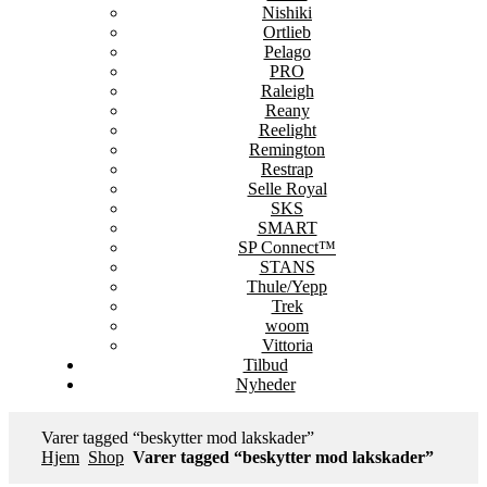
Nishiki
Ortlieb
Pelago
PRO
Raleigh
Reany
Reelight
Remington
Restrap
Selle Royal
SKS
SMART
SP Connect™
STANS
Thule/Yepp
Trek
woom
Vittoria
Tilbud
Nyheder
Varer tagged “beskytter mod lakskader”
Hjem
Shop
Varer tagged “beskytter mod lakskader”