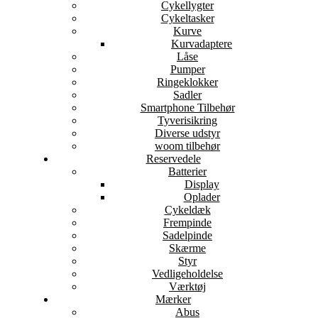
Cykellygter
Cykeltasker
Kurve
Kurvadaptere
Låse
Pumper
Ringeklokker
Sadler
Smartphone Tilbehør
Tyverisikring
Diverse udstyr
woom tilbehør
Reservedele
Batterier
Display
Oplader
Cykeldæk
Frempinde
Sadelpinde
Skærme
Styr
Vedligeholdelse
Værktøj
Mærker
Abus