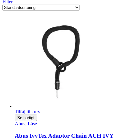
Filter
Tilføj til kurv
Se hurtigt
Abus
,
Låse
Abus IvyTex Adaptor Chain ACH IVY