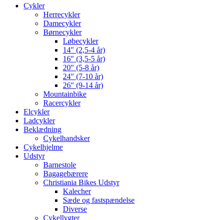
Cykler
Herrecykler
Damecykler
Børnecykler
Løbecykler
14″ (2,5-4 år)
16″ (3,5-5 år)
20″ (5-8 år)
24″ (7-10 år)
26″ (9-14 år)
Mountainbike
Racercykler
Elcykler
Ladcykler
Beklædning
Cykelhandsker
Cykelhjelme
Udstyr
Barnestole
Bagagebærere
Christiania Bikes Udstyr
Kalecher
Sæde og fastspændelse
Diverse
Cykellygter