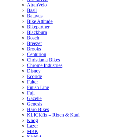
AtranVelo
Basil
Batavus
Bike Attitude
Bikepartner
Blackburn
Bosch
Breezer
Brooks
Centurion
Christiania Bikes
Chrome Industries
Disney
Ecoride
Falter
Finish Line
Fuji
Gazelle
Genesis
Haro Bikes
KLICKfix – Rixen & Kaul
Knog
Lazer
MBK
Nishiki