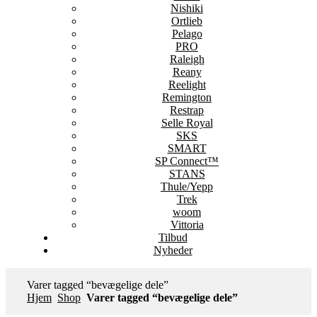
Nishiki
Ortlieb
Pelago
PRO
Raleigh
Reany
Reelight
Remington
Restrap
Selle Royal
SKS
SMART
SP Connect™
STANS
Thule/Yepp
Trek
woom
Vittoria
Tilbud
Nyheder
Varer tagged “bevægelige dele”
Hjem
Shop
Varer tagged “bevægelige dele”