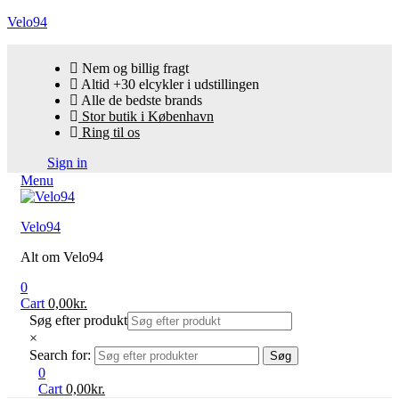
Velo94
Nem og billig fragt
Altid +30 elcykler i udstillingen
Alle de bedste brands
Stor butik i København
Ring til os
Sign in
Menu
Velo94
Alt om Velo94
0
Cart
0,00
kr.
Søg efter produkt
×
Search for:
Søg
0
Cart
0,00
kr.