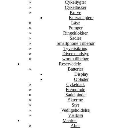
Cykellygter
Cykeltasker
Kurve
Kurvadaptere
Låse
Pumper
Ringeklokker
Sadler
Smartphone Tilbehør
Tyverisikring
Diverse udstyr
woom tilbehør
Reservedele
Batterier
Display
Oplader
Cykeldæk
Frempinde
Sadelpinde
Skærme
Styr
Vedligeholdelse
Værktøj
Mærker
Abus