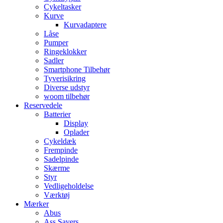
Cykeltasker
Kurve
Kurvadaptere
Låse
Pumper
Ringeklokker
Sadler
Smartphone Tilbehør
Tyverisikring
Diverse udstyr
woom tilbehør
Reservedele
Batterier
Display
Oplader
Cykeldæk
Frempinde
Sadelpinde
Skærme
Styr
Vedligeholdelse
Værktøj
Mærker
Abus
Ass Savers