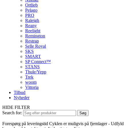
Ortlieb
Pelago
PRO
Raleigh
Reany
Reelight
Remington
Restrap
Selle Royal
SKS
SMART
SP Connect™
STANS
Thule/Yepp
Trek
woom
Vittoria
Tilbud
Nyheder
HIDE FILTER
Search for:
Søg
Forespørg på leveringstid
Cyklen er muligvis på fjernlager - Udfyld