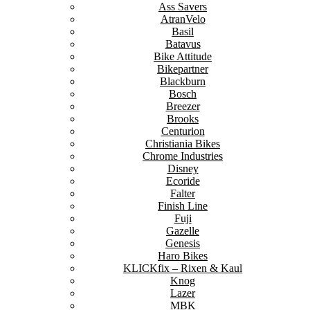
Ass Savers
AtranVelo
Basil
Batavus
Bike Attitude
Bikepartner
Blackburn
Bosch
Breezer
Brooks
Centurion
Christiania Bikes
Chrome Industries
Disney
Ecoride
Falter
Finish Line
Fuji
Gazelle
Genesis
Haro Bikes
KLICKfix – Rixen & Kaul
Knog
Lazer
MBK