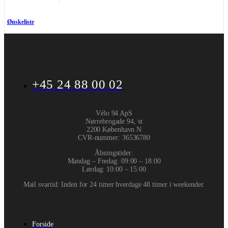
Ønskeliste
+45 24 88 00 02
Vélo 94 ApS
Nørrebrogade 94, st
2200 København N
CVR-nummer
:
36536780
Åbningstider:
Mandag – Fredag: 09:00 – 18:00
Lørdag: 10:00 – 15:00
Mail svartid: Inden for 24 timer hverdage 48 timer i weekender.
Forside