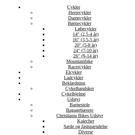
Cykler
Herrecykler
Damecykler
Børnecykler
Løbecykler
14″ (2,5-4 år)
16″ (3,5-5 år)
20″ (5-8 år)
24″ (7-10 år)
26″ (9-14 år)
Mountainbike
Racercykler
Elcykler
Ladcykler
Beklædning
Cykelhandsker
Cykelhjelme
Udstyr
Barnestole
Bagagebærere
Christiania Bikes Udstyr
Kalecher
Sæde og fastspændelse
Diverse