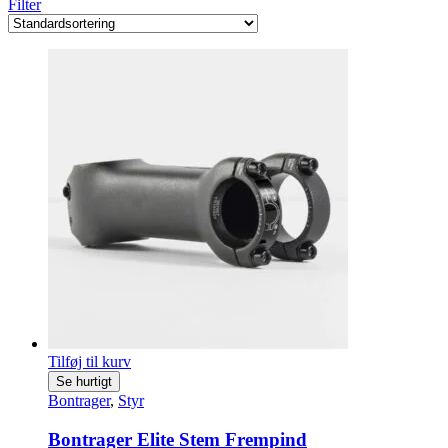
Filter
Tilføj til kurv
Se hurtigt
Bontrager
,
Styr
Bontrager Elite Stem Frempind