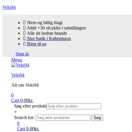
Velo94
Nem og billig fragt
Altid +30 elcykler i udstillingen
Alle de bedste brands
Stor butik i København
Ring til os
Sign in
Menu
Velo94
Alt om Velo94
0
Cart
0,00
kr.
Søg efter produkt
×
Search for:
Søg
0
Cart
0,00
kr.