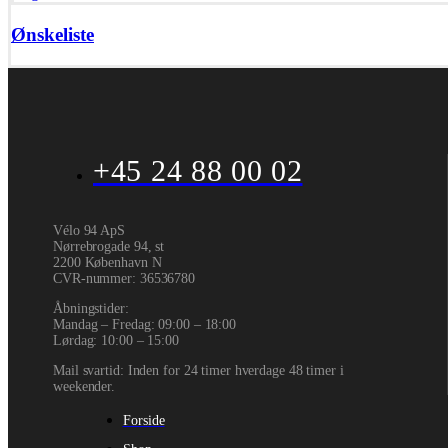
Ønskeliste
+45 24 88 00 02
Vélo 94 ApS
Nørrebrogade 94, st
2200 København N
CVR-nummer
:
36536780
Åbningstider:
Mandag – Fredag: 09:00 – 18:00
Lørdag: 10:00 – 15:00
Mail svartid: Inden for 24 timer hverdage 48 timer i
weekender.
Forside