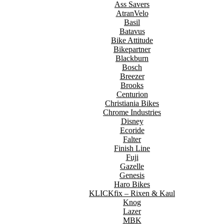
Ass Savers
AtranVelo
Basil
Batavus
Bike Attitude
Bikepartner
Blackburn
Bosch
Breezer
Brooks
Centurion
Christiania Bikes
Chrome Industries
Disney
Ecoride
Falter
Finish Line
Fuji
Gazelle
Genesis
Haro Bikes
KLICKfix – Rixen & Kaul
Knog
Lazer
MBK