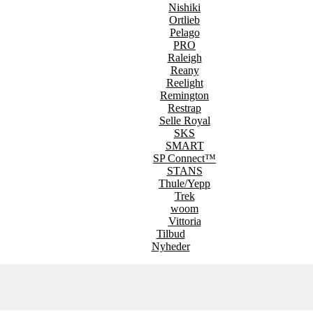
Nishiki
Ortlieb
Pelago
PRO
Raleigh
Reany
Reelight
Remington
Restrap
Selle Royal
SKS
SMART
SP Connect™
STANS
Thule/Yepp
Trek
woom
Vittoria
Tilbud
Nyheder