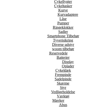
Cykellygter
Cykeltasker
Kurve
Kurvadaptere
Låse
Pumper
Ringeklokker
Sadler
Smartphone Tilbehør
Tyverisikring
Diverse udstyr
woom tilbehør
Reservedele
Batterier
Display
Oplader
Cykeldæk
Frempinde
Sadelpinde
Skærme
Styr
Vedligeholdelse
Værktøj
Mærker
Abus