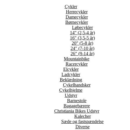
Cykler
Herrecykler
Damecykler
Børnecykler
Løbecykler
14″ (2,5-4 år)
16″ (3,5-5 år)
20″ (5-8 år)
24″ (7-10 år)
26″ (9-14 år)
Mountainbike
Racercykler
Elcykler
Ladcykler
Beklædning
Cykelhandsker
Cykelhjelme
Udstyr
Barnestole
Bagagebærere
Christiania Bikes Udstyr
Kalecher
Sæde og fastspændelse
Diverse