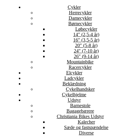
Cykler
Herrecykler
Damecykler
Børnecykler
Løbecykler
14″ (2,5-4 år)
16″ (3,5-5 år)
20″ (5-8 år)
24″ (7-10 år)
26″ (9-14 år)
Mountainbike
Racercykler
Elcykler
Ladcykler
Beklædning
Cykelhandsker
Cykelhjelme
Udstyr
Barnestole
Bagagebærere
Christiania Bikes Udstyr
Kalecher
Sæde og fastspændelse
Diverse