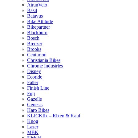
AtranVelo
Basil
Batavus
Bike Attitude
Bikepartner
Blackburn
Bosch
Breezer
Brooks
Centurion
Christiania Bikes
Chrome Industries
Disney
Ecoride
Falter
Finish Line
Fuji
Gazelle
Genesis
Haro Bikes
KLICKfix – Rixen & Kaul
Knog
Lazer
MBK
Nishiki