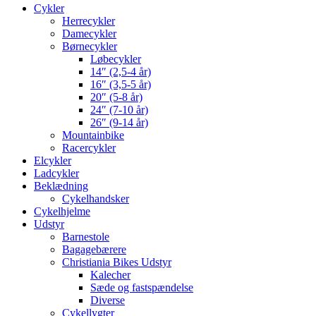
Cykler
Herrecykler
Damecykler
Børnecykler
Løbecykler
14″ (2,5-4 år)
16″ (3,5-5 år)
20″ (5-8 år)
24″ (7-10 år)
26″ (9-14 år)
Mountainbike
Racercykler
Elcykler
Ladcykler
Beklædning
Cykelhandsker
Cykelhjelme
Udstyr
Barnestole
Bagagebærere
Christiania Bikes Udstyr
Kalecher
Sæde og fastspændelse
Diverse
Cykellygter