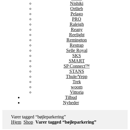
Nishiki
Ortlieb
Pelago
PRO
Raleigh
Reany
Reelight
Remington
Restrap
Selle Royal
SKS
SMART
SP Connect™
STANS
Thule/Yepp
Trek
woom
Vittoria
Tilbud
Nyheder
Varer tagged “bøjleparkering”
Hjem
Shop
Varer tagged “bøjleparkering”