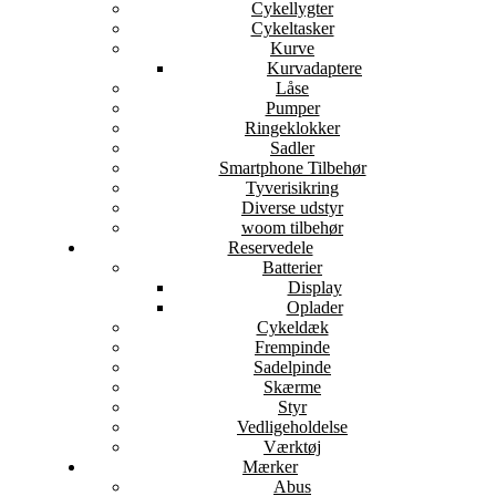
Cykellygter
Cykeltasker
Kurve
Kurvadaptere
Låse
Pumper
Ringeklokker
Sadler
Smartphone Tilbehør
Tyverisikring
Diverse udstyr
woom tilbehør
Reservedele
Batterier
Display
Oplader
Cykeldæk
Frempinde
Sadelpinde
Skærme
Styr
Vedligeholdelse
Værktøj
Mærker
Abus