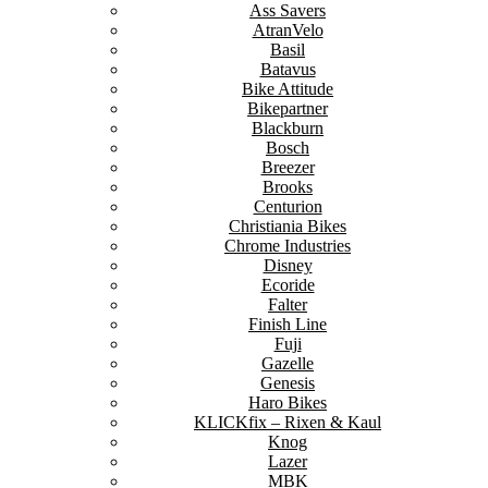
Ass Savers
AtranVelo
Basil
Batavus
Bike Attitude
Bikepartner
Blackburn
Bosch
Breezer
Brooks
Centurion
Christiania Bikes
Chrome Industries
Disney
Ecoride
Falter
Finish Line
Fuji
Gazelle
Genesis
Haro Bikes
KLICKfix – Rixen & Kaul
Knog
Lazer
MBK