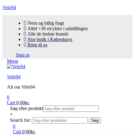
Velo94
Nem og billig fragt
Altid +30 elcykler i udstillingen
Alle de bedste brands
Stor butik i København
Ring til os
Sign in
Menu
Velo94
Alt om Velo94
0
Cart
0,00
kr.
Søg efter produkt
×
Search for:
Søg
0
Cart
0,00
kr.