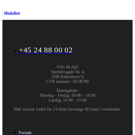
Ønskeliste
+45 24 88 00 02
Vélo 94 ApS
Nørrebrogade 94, st
2200 København N
CVR-nummer
:
36536780
Åbningstider:
Mandag – Fredag: 09:00 – 18:00
Lørdag: 10:00 – 15:00
Mail svartid: Inden for 24 timer hverdage 48 timer i weekender.
Forside