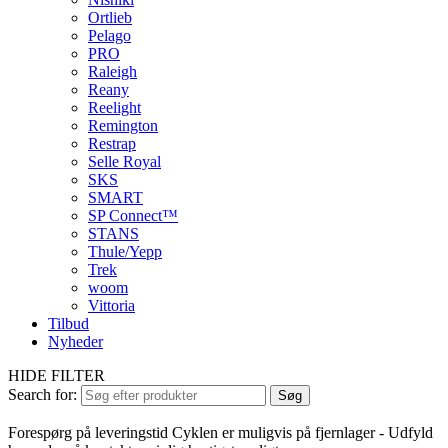
Ortlieb
Pelago
PRO
Raleigh
Reany
Reelight
Remington
Restrap
Selle Royal
SKS
SMART
SP Connect™
STANS
Thule/Yepp
Trek
woom
Vittoria
Tilbud
Nyheder
HIDE FILTER
Search for:
Søg
Forespørg på leveringstid
Cyklen er muligvis på fjernlager - Udfyld