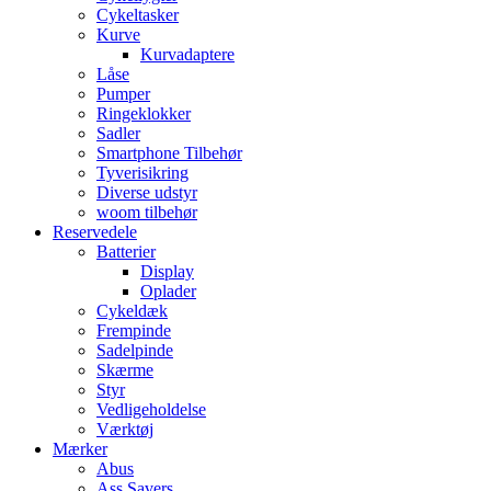
Cykeltasker
Kurve
Kurvadaptere
Låse
Pumper
Ringeklokker
Sadler
Smartphone Tilbehør
Tyverisikring
Diverse udstyr
woom tilbehør
Reservedele
Batterier
Display
Oplader
Cykeldæk
Frempinde
Sadelpinde
Skærme
Styr
Vedligeholdelse
Værktøj
Mærker
Abus
Ass Savers