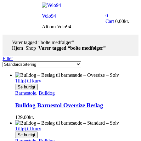
0
Velo94
Cart
0,00
kr.
Alt om Velo94
Varer tagged “bolte medfølger”
Hjem
Shop
Varer tagged “bolte medfølger”
Filter
Tilføj til kurv
Se hurtigt
Barnestole
,
Bulldog
Bulldog Barnestol Oversize Beslag
129,00
kr.
Tilføj til kurv
Se hurtigt
Barnestole
,
Bulldog