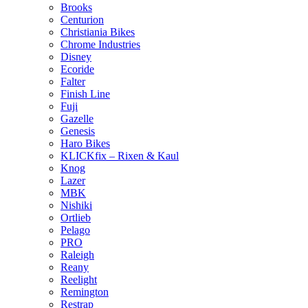
Brooks
Centurion
Christiania Bikes
Chrome Industries
Disney
Ecoride
Falter
Finish Line
Fuji
Gazelle
Genesis
Haro Bikes
KLICKfix – Rixen & Kaul
Knog
Lazer
MBK
Nishiki
Ortlieb
Pelago
PRO
Raleigh
Reany
Reelight
Remington
Restrap