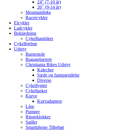
24″ (7-10 år)
26″ (9-14 år)
Mountainbike
Racercykler
Elcykler
Ladcykler
Beklædning
Cykelhandsker
Cykelhjelme
Udstyr
Barnestole
Bagagebærere
Christiania Bikes Udstyr
Kalecher
Sæde og fastspændelse
Diverse
Cykellygter
Cykeltasker
Kurve
Kurvadaptere
Låse
Pumper
Ringeklokker
Sadler
Smartphone Tilbehør