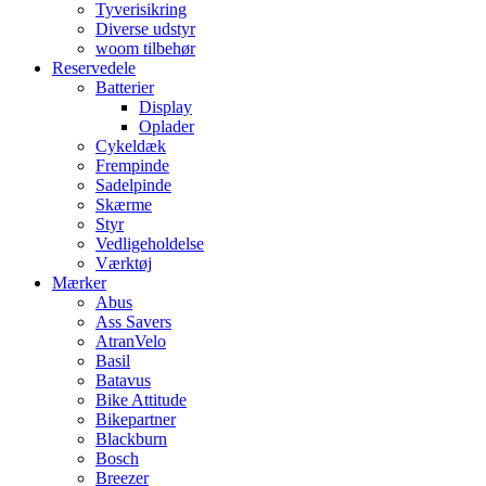
Tyverisikring
Diverse udstyr
woom tilbehør
Reservedele
Batterier
Display
Oplader
Cykeldæk
Frempinde
Sadelpinde
Skærme
Styr
Vedligeholdelse
Værktøj
Mærker
Abus
Ass Savers
AtranVelo
Basil
Batavus
Bike Attitude
Bikepartner
Blackburn
Bosch
Breezer