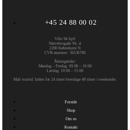
+45 24 88 00 02
Vélo 94 ApS
Nørrebrogade 94, st
2200 København N
CVR-nummer
:
36536780
Åbningstider:
Mandag – Fredag: 09:00 – 18:00
Lørdag: 10:00 – 15:00
Mail svartid: Inden for 24 timer hverdage 48 timer i weekender.
Forside
Shop
Om os
Kontakt