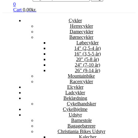
0
Cart
0,00
kr.
Cykler
Herrecykler
Damecykler
Børnecykler
Løbecykler
14″ (2,5-4 år)
16″ (3,5-5 år)
20″ (5-8 år)
24″ (7-10 år)
26″ (9-14 år)
Mountainbike
Racercykler
Elcykler
Ladcykler
Beklædning
Cykelhandsker
Cykelhjelme
Udstyr
Barnestole
Bagagebærere
Christiania Bikes Udstyr
Kalecher