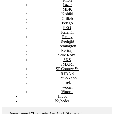
Knog
Lazer
MBK
Nishiki
Ortlieb
Pelago
PRO
Raleigh
Reany
Reelight
Remington
Restrap
Selle Royal
SKS
SMART
SP Connect™
STANS
Thule/Yepp
Trek
woom
Vittoria
Tilbud
Nyheder
Varer tagged “Bontrager Gel Cork Styrbånd”