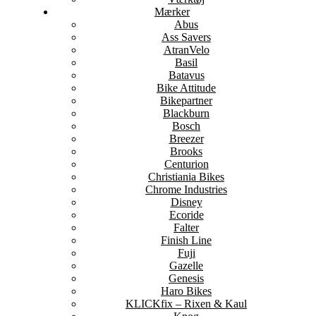
Mærker
Abus
Ass Savers
AtranVelo
Basil
Batavus
Bike Attitude
Bikepartner
Blackburn
Bosch
Breezer
Brooks
Centurion
Christiania Bikes
Chrome Industries
Disney
Ecoride
Falter
Finish Line
Fuji
Gazelle
Genesis
Haro Bikes
KLICKfix – Rixen & Kaul