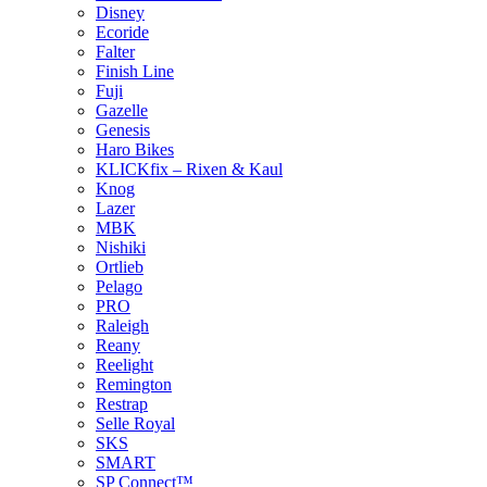
Disney
Ecoride
Falter
Finish Line
Fuji
Gazelle
Genesis
Haro Bikes
KLICKfix – Rixen & Kaul
Knog
Lazer
MBK
Nishiki
Ortlieb
Pelago
PRO
Raleigh
Reany
Reelight
Remington
Restrap
Selle Royal
SKS
SMART
SP Connect™