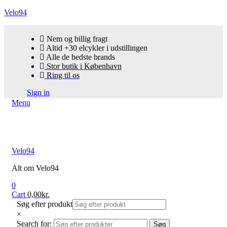
Velo94
Nem og billig fragt
Altid +30 elcykler i udstillingen
Alle de bedste brands
Stor butik i København
Ring til os
Sign in
Menu
Velo94
Alt om Velo94
0
Cart
0,00
kr.
Søg efter produkt
×
Search for:
Søg