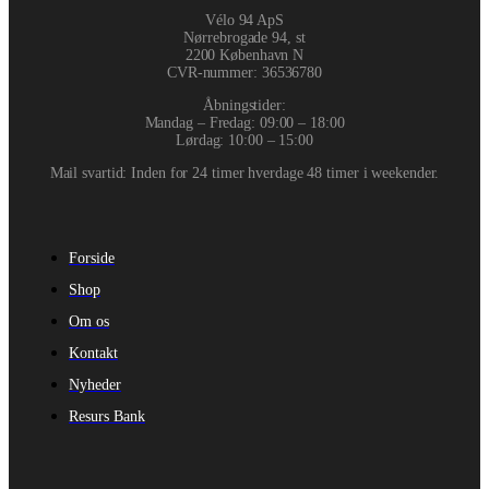
Vélo 94 ApS
Nørrebrogade 94, st
2200 København N
CVR-nummer
:
36536780
Åbningstider:
Mandag – Fredag: 09:00 – 18:00
Lørdag: 10:00 – 15:00
Mail svartid: Inden for 24 timer hverdage 48 timer i weekender.
Forside
Shop
Om os
Kontakt
Nyheder
Resurs Bank