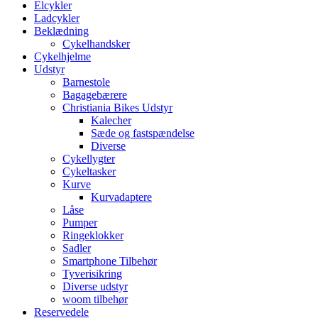
Elcykler
Ladcykler
Beklædning
Cykelhandsker
Cykelhjelme
Udstyr
Barnestole
Bagagebærere
Christiania Bikes Udstyr
Kalecher
Sæde og fastspændelse
Diverse
Cykellygter
Cykeltasker
Kurve
Kurvadaptere
Låse
Pumper
Ringeklokker
Sadler
Smartphone Tilbehør
Tyverisikring
Diverse udstyr
woom tilbehør
Reservedele