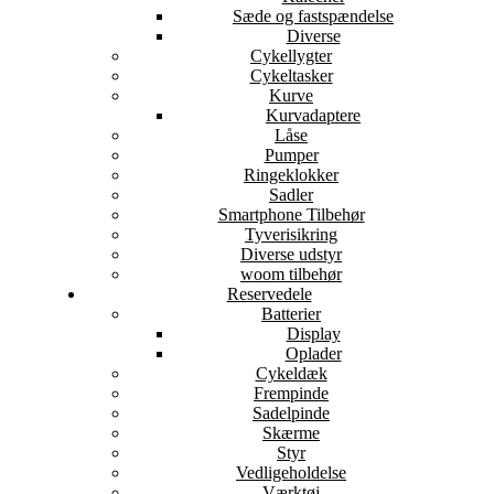
Sæde og fastspændelse
Diverse
Cykellygter
Cykeltasker
Kurve
Kurvadaptere
Låse
Pumper
Ringeklokker
Sadler
Smartphone Tilbehør
Tyverisikring
Diverse udstyr
woom tilbehør
Reservedele
Batterier
Display
Oplader
Cykeldæk
Frempinde
Sadelpinde
Skærme
Styr
Vedligeholdelse
Værktøj