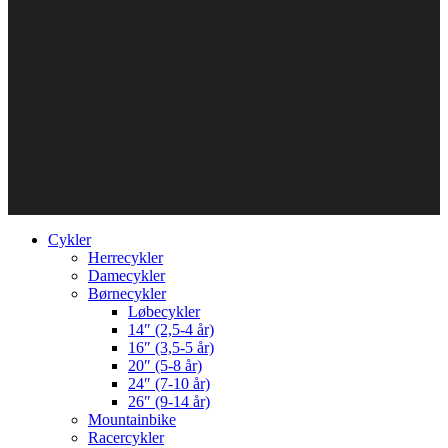
Cykler
Herrecykler
Damecykler
Børnecykler
Løbecykler
14″ (2,5-4 år)
16″ (3,5-5 år)
20″ (5-8 år)
24″ (7-10 år)
26″ (9-14 år)
Mountainbike
Racercykler