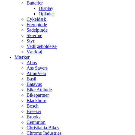
Batterier
Display
Oplader
Cykeldæk
Frempinde
Sadelpinde
Skærme
Styr
Vedligeholdelse
Værktøj
Mærker
Abus
Ass Savers
AtranVelo
Basil
Batavus
Bike Attitude
Bikepartner
Blackburn
Bosch
Breezer
Brooks
Centurion
Christiania Bikes
Chrome Industries