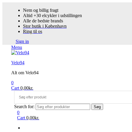
Nem og billig fragt
Altid +30 elcykler i udstillingen
Alle de bedste brands
Stor butik i København
Ring til os
Sign in
Menu
Velo94
Alt om Velo94
0
Cart
0,00
kr.
Search for:
Søg
0
Cart
0,00
kr.