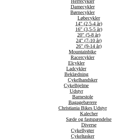
Herrecykler
Damecykler
Børnecykler
Løbecykler
14″ (2,5-4 år)
16″ (3,5-5 år)
20″ (5-8 år)
24″ (7-10 år)
26″ (9-14 år)
Mountainbike
Racercykler
Elcykler
Ladcykler
Beklædning
Cykelhandsker
Cykelhjelme
Udstyr
Barnestole
Bagagebærere
Christiania Bikes Udstyr
Kalecher
Sæde og fastspændelse
Diverse
Cykellygter
Cykeltasker