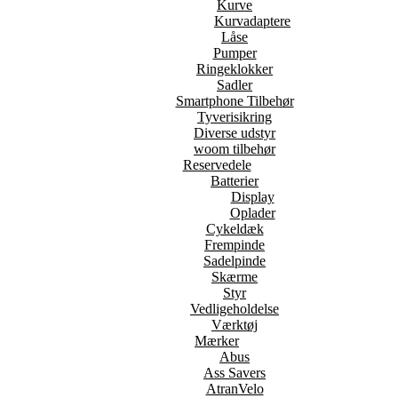
Kurve
Kurvadaptere
Låse
Pumper
Ringeklokker
Sadler
Smartphone Tilbehør
Tyverisikring
Diverse udstyr
woom tilbehør
Reservedele
Batterier
Display
Oplader
Cykeldæk
Frempinde
Sadelpinde
Skærme
Styr
Vedligeholdelse
Værktøj
Mærker
Abus
Ass Savers
AtranVelo