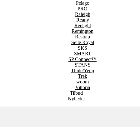
Pelago
PRO
Raleigh
Reany
Reelight
Remington
Restrap
Selle Royal
SKS
SMART
SP Connect™
STANS
Thule/Yepp
Trek
woom
Vittoria
Tilbud
Nyheder