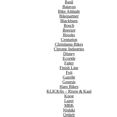
Basil
Batavus
Bike Attitude
Bikepartner
Blackburn
Bosch
Breezer
Brooks
Centurion
Christiania Bikes
Chrome Industries
Disney
Ecoride
Falter
Finish Line
Fuji
Gazelle
Genesis
Haro Bikes
KLICKfix – Rixen & Kaul
Knog
Lazer
MBK
Nishiki
Ortlieb