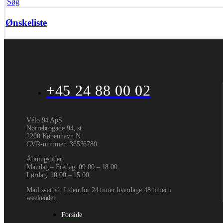
Søg
Ønskeliste
+45 24 88 00 02
Vélo 94 ApS
Nørrebrogade 94, st
2200 København N
CVR-nummer
:
36536780
Åbningstider:
Mandag – Fredag: 09:00 – 18:00
Lørdag: 10:00 – 15:00
Mail svartid: Inden for 24 timer hverdage 48 timer i
weekender.
Forside