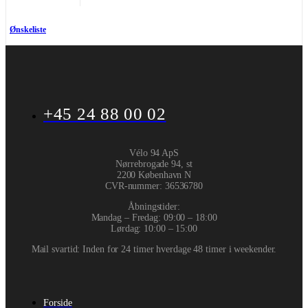
Ønskeliste
+45 24 88 00 02
Vélo 94 ApS
Nørrebrogade 94, st
2200 København N
CVR-nummer
:
36536780
Åbningstider:
Mandag – Fredag: 09:00 – 18:00
Lørdag: 10:00 – 15:00
Mail svartid: Inden for 24 timer hverdage 48 timer i weekender.
Forside