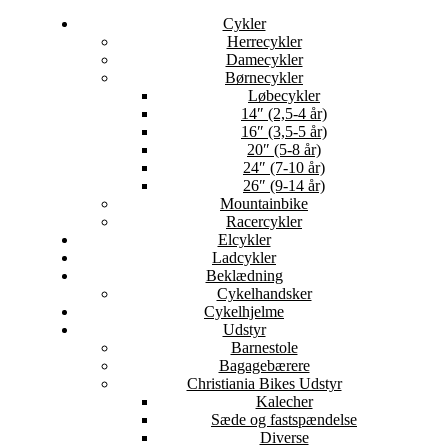
Cykler
Herrecykler
Damecykler
Børnecykler
Løbecykler
14″ (2,5-4 år)
16″ (3,5-5 år)
20″ (5-8 år)
24″ (7-10 år)
26″ (9-14 år)
Mountainbike
Racercykler
Elcykler
Ladcykler
Beklædning
Cykelhandsker
Cykelhjelme
Udstyr
Barnestole
Bagagebærere
Christiania Bikes Udstyr
Kalecher
Sæde og fastspændelse
Diverse