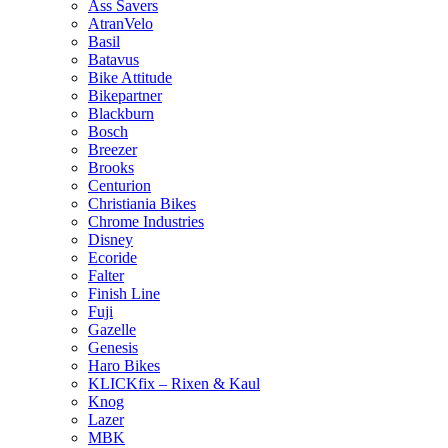
Ass Savers
AtranVelo
Basil
Batavus
Bike Attitude
Bikepartner
Blackburn
Bosch
Breezer
Brooks
Centurion
Christiania Bikes
Chrome Industries
Disney
Ecoride
Falter
Finish Line
Fuji
Gazelle
Genesis
Haro Bikes
KLICKfix – Rixen & Kaul
Knog
Lazer
MBK