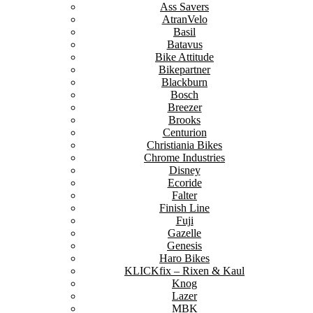
Ass Savers
AtranVelo
Basil
Batavus
Bike Attitude
Bikepartner
Blackburn
Bosch
Breezer
Brooks
Centurion
Christiania Bikes
Chrome Industries
Disney
Ecoride
Falter
Finish Line
Fuji
Gazelle
Genesis
Haro Bikes
KLICKfix – Rixen & Kaul
Knog
Lazer
MBK