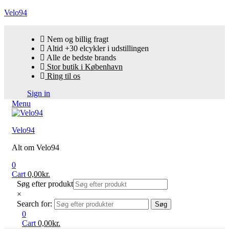
Velo94
Nem og billig fragt
Altid +30 elcykler i udstillingen
Alle de bedste brands
Stor butik i København
Ring til os
Sign in
Menu
Velo94
Alt om Velo94
0
Cart
0,00
kr.
Søg efter produkt
×
Search for:
Søg
0
Cart
0,00
kr.