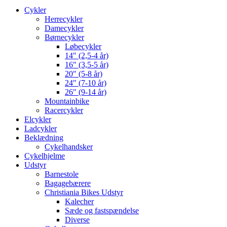
Cykler
Herrecykler
Damecykler
Børnecykler
Løbecykler
14″ (2,5-4 år)
16″ (3,5-5 år)
20″ (5-8 år)
24″ (7-10 år)
26″ (9-14 år)
Mountainbike
Racercykler
Elcykler
Ladcykler
Beklædning
Cykelhandsker
Cykelhjelme
Udstyr
Barnestole
Bagagebærere
Christiania Bikes Udstyr
Kalecher
Sæde og fastspændelse
Diverse