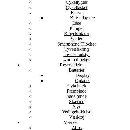
Cykellygter
Cykeltasker
Kurve
Kurvadaptere
Låse
Pumper
Ringeklokker
Sadler
Smartphone Tilbehør
Tyverisikring
Diverse udstyr
woom tilbehør
Reservedele
Batterier
Display
Oplader
Cykeldæk
Frempinde
Sadelpinde
Skærme
Styr
Vedligeholdelse
Værktøj
Mærker
Abus