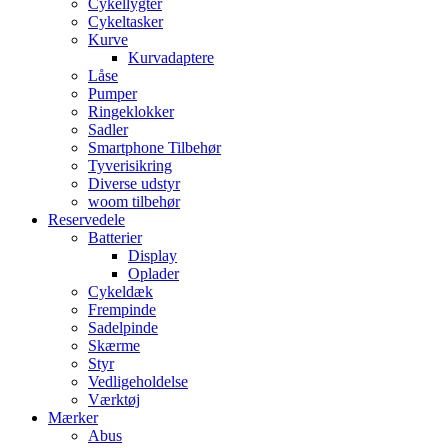
Cykellygter
Cykeltasker
Kurve
Kurvadaptere
Låse
Pumper
Ringeklokker
Sadler
Smartphone Tilbehør
Tyverisikring
Diverse udstyr
woom tilbehør
Reservedele
Batterier
Display
Oplader
Cykeldæk
Frempinde
Sadelpinde
Skærme
Styr
Vedligeholdelse
Værktøj
Mærker
Abus