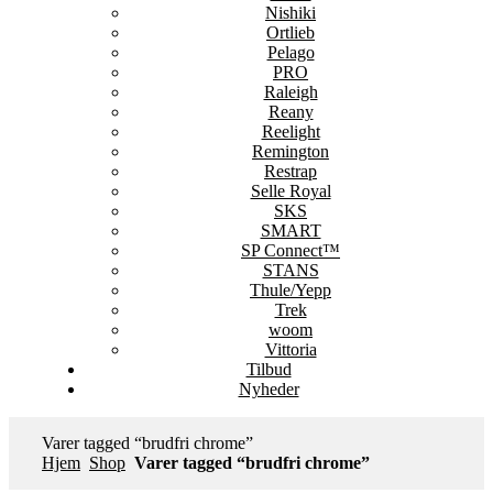
Nishiki
Ortlieb
Pelago
PRO
Raleigh
Reany
Reelight
Remington
Restrap
Selle Royal
SKS
SMART
SP Connect™
STANS
Thule/Yepp
Trek
woom
Vittoria
Tilbud
Nyheder
Varer tagged “brudfri chrome”
Hjem
Shop
Varer tagged “brudfri chrome”