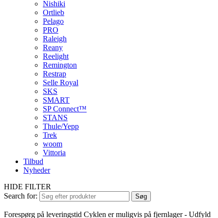
Nishiki
Ortlieb
Pelago
PRO
Raleigh
Reany
Reelight
Remington
Restrap
Selle Royal
SKS
SMART
SP Connect™
STANS
Thule/Yepp
Trek
woom
Vittoria
Tilbud
Nyheder
HIDE FILTER
Search for:
Søg
Forespørg på leveringstid
Cyklen er muligvis på fjernlager - Udfyld