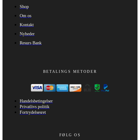
Shop
Om os
Kontakt
Nyheder
Resurs Bank
BETALINGS METODER
Handelsbetingelser
Privatlivs politik
Fortrydelsesret
FØLG OS