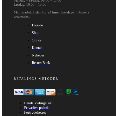
Mandag – Fredag: 09:00 – 18:00
Lørdag: 10:00 – 15:00
Mail svartid: Inden for 24 timer hverdage 48 timer i
weekender.
Forside
Shop
Om os
Kontakt
Nyheder
Resurs Bank
BETALINGS METODER
Handelsbetingelser
Privatlivs politik
Fortrydelsesret