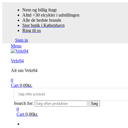
Nem og billig fragt
Altid +30 elcykler i udstillingen
Alle de bedste brands
Stor butik i København
Ring til os
Sign in
Menu
Velo94
Alt om Velo94
0
Cart
0,00
kr.
Search for:
Søg
0
Cart
0,00
kr.