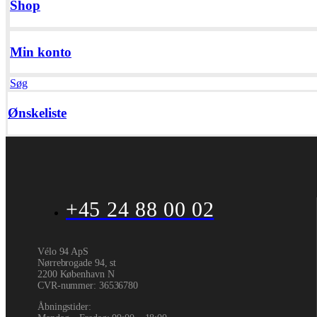
Shop
Min konto
Søg
Ønskeliste
+45 24 88 00 02
Vélo 94 ApS
Nørrebrogade 94, st
2200 København N
CVR-nummer
:
36536780
Åbningstider: