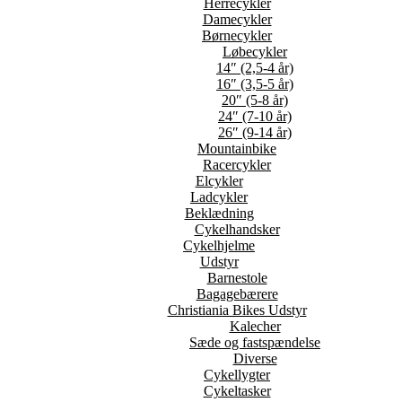
Herrecykler
Damecykler
Børnecykler
Løbecykler
14″ (2,5-4 år)
16″ (3,5-5 år)
20″ (5-8 år)
24″ (7-10 år)
26″ (9-14 år)
Mountainbike
Racercykler
Elcykler
Ladcykler
Beklædning
Cykelhandsker
Cykelhjelme
Udstyr
Barnestole
Bagagebærere
Christiania Bikes Udstyr
Kalecher
Sæde og fastspændelse
Diverse
Cykellygter
Cykeltasker