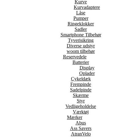
Kurve
Kurvadaptere
Låse
Pumper
Ringeklokker
Sadler
Smartphone Tilbehør
Tyverisikring
Diverse udstyr
woom tilbehør
Reservedele
Batterier
Display
Oplader
Cykeldæk
Frempinde
Sadelpinde
Skærme
Styr
Vedligeholdelse
Værktøj
Mærker
Abus
Ass Savers
AtranVelo