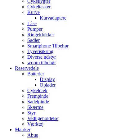
Cykellygter
Cykeltasker
Kurve
Kurvadaptere
Låse
Pumper
Ringeklokker
Sadler
Smartphone Tilbehør
Tyverisikring
Diverse udstyr
woom tilbehør
Reservedele
Batterier
Display
Oplader
Cykeldæk
Frempinde
Sadelpinde
Skærme
Styr
Vedligeholdelse
Værktøj
Mærker
Abus