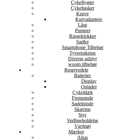
Cykellygter
Cykeltasker
Kurve
Kurvadaptere
Låse
Pumper
Ringeklokker
Sadler
Smartphone Tilbehør
Tyverisikring
Diverse udstyr
woom tilbehør
Reservedele
Batterier
Display
Oplader
Cykeldæk
Frempinde
Sadelpinde
Skærme
Styr
Vedligeholdelse
Værktøj
Mærker
Abus