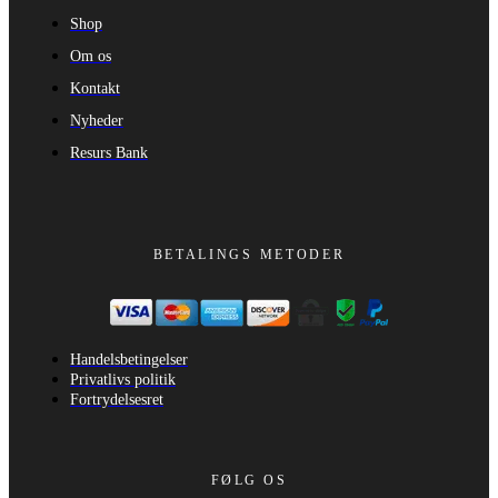
Shop
Om os
Kontakt
Nyheder
Resurs Bank
BETALINGS METODER
Handelsbetingelser
Privatlivs politik
Fortrydelsesret
FØLG OS