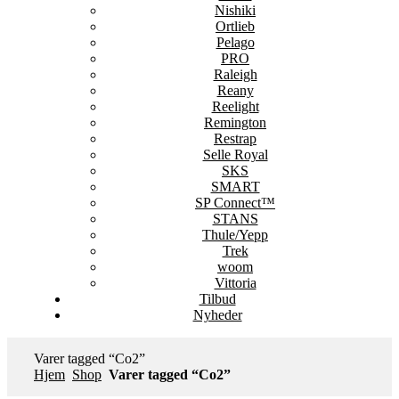
Nishiki
Ortlieb
Pelago
PRO
Raleigh
Reany
Reelight
Remington
Restrap
Selle Royal
SKS
SMART
SP Connect™
STANS
Thule/Yepp
Trek
woom
Vittoria
Tilbud
Nyheder
Varer tagged “Co2”
Hjem
Shop
Varer tagged “Co2”