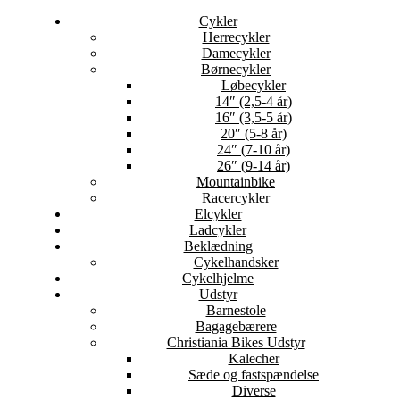
Cykler
Herrecykler
Damecykler
Børnecykler
Løbecykler
14″ (2,5-4 år)
16″ (3,5-5 år)
20″ (5-8 år)
24″ (7-10 år)
26″ (9-14 år)
Mountainbike
Racercykler
Elcykler
Ladcykler
Beklædning
Cykelhandsker
Cykelhjelme
Udstyr
Barnestole
Bagagebærere
Christiania Bikes Udstyr
Kalecher
Sæde og fastspændelse
Diverse