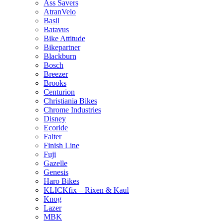
Ass Savers
AtranVelo
Basil
Batavus
Bike Attitude
Bikepartner
Blackburn
Bosch
Breezer
Brooks
Centurion
Christiania Bikes
Chrome Industries
Disney
Ecoride
Falter
Finish Line
Fuji
Gazelle
Genesis
Haro Bikes
KLICKfix – Rixen & Kaul
Knog
Lazer
MBK