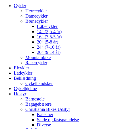
Cykler
Herrecykler
Damecykler
Børnecykler
Løbecykler
14″ (2,5-4 år)
16″ (3,5-5 år)
20″ (5-8 år)
24″ (7-10 år)
26″ (9-14 år)
Mountainbike
Racercykler
Elcykler
Ladcykler
Beklædning
Cykelhandsker
Cykelhjelme
Udstyr
Barnestole
Bagagebærere
Christiania Bikes Udstyr
Kalecher
Sæde og fastspændelse
Diverse