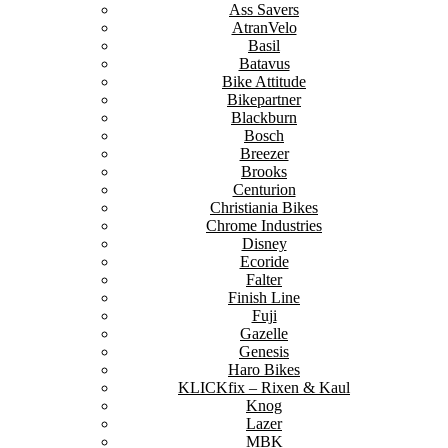
Ass Savers
AtranVelo
Basil
Batavus
Bike Attitude
Bikepartner
Blackburn
Bosch
Breezer
Brooks
Centurion
Christiania Bikes
Chrome Industries
Disney
Ecoride
Falter
Finish Line
Fuji
Gazelle
Genesis
Haro Bikes
KLICKfix – Rixen & Kaul
Knog
Lazer
MBK