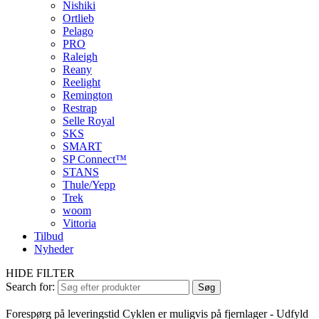
Nishiki
Ortlieb
Pelago
PRO
Raleigh
Reany
Reelight
Remington
Restrap
Selle Royal
SKS
SMART
SP Connect™
STANS
Thule/Yepp
Trek
woom
Vittoria
Tilbud
Nyheder
HIDE FILTER
Search for:
Søg
Forespørg på leveringstid
Cyklen er muligvis på fjernlager - Udfyld