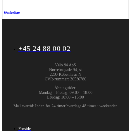
Ønskeliste
+45 24 88 00 02
Vélo 94 ApS
Nørrebrogade 94, st
2200 København N
CVR-nummer
:
36536780
Åbningstider:
Mandag – Fredag: 09:00 – 18:00
Lørdag: 10:00 – 15:00
Mail svartid: Inden for 24 timer hverdage 48 timer i weekender.
Forside