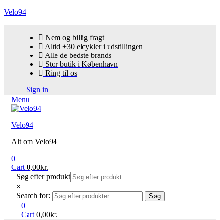
Velo94
Nem og billig fragt
Altid +30 elcykler i udstillingen
Alle de bedste brands
Stor butik i København
Ring til os
Sign in
Menu
Velo94
Alt om Velo94
0
Cart
0,00
kr.
Søg efter produkt
×
Search for:
Søg
0
Cart
0,00
kr.