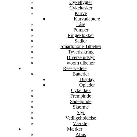
Cykellygter
Cykeltasker
Kurve
Kurvadaptere
Låse
Pumper
Ringeklokker
Sadler
Smartphone Tilbehør
Tyverisikring
Diverse udstyr
woom tilbehør
Reservedele
Batterier
Display
Oplader
Cykeldæk
Frempinde
Sadelpinde
Skærme
Styr
Vedligeholdelse
Værktøj
Mærker
Abus