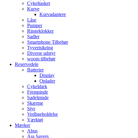
Cykeltasker
Kurve
Kurvadaptere
Låse
Pumper
Ringeklokker
Sadler
Smartphone Tilbehør
Tyverisikring
Diverse udstyr
woom tilbehør
Reservedele
Batterier
Display
Oplader
Cykeldæk
Frempinde
Sadelpinde
Skærme
Styr
Vedligeholdelse
Værktøj
Mærker
Abus
Ass Savers