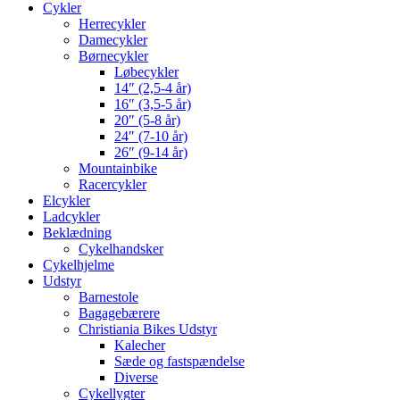
Cykler
Herrecykler
Damecykler
Børnecykler
Løbecykler
14″ (2,5-4 år)
16″ (3,5-5 år)
20″ (5-8 år)
24″ (7-10 år)
26″ (9-14 år)
Mountainbike
Racercykler
Elcykler
Ladcykler
Beklædning
Cykelhandsker
Cykelhjelme
Udstyr
Barnestole
Bagagebærere
Christiania Bikes Udstyr
Kalecher
Sæde og fastspændelse
Diverse
Cykellygter