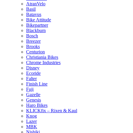
AtranVelo
Basil
Batavus
Bike Attitude
Bikepartner
Blackburn
Bosch
Breezer
Brooks
Centurion
Christiania Bikes
Chrome Industries
Disney
Ecoride
Falter
Finish Line
Fuji
Gazelle
Genesis
Haro Bikes
KLICKfix – Rixen & Kaul
Knog
Lazer
MBK
Nishiki