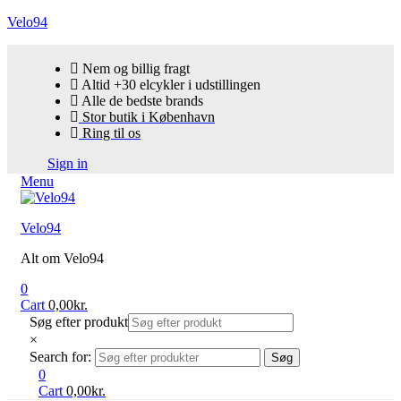
Velo94
Nem og billig fragt
Altid +30 elcykler i udstillingen
Alle de bedste brands
Stor butik i København
Ring til os
Sign in
Menu
Velo94
Alt om Velo94
0
Cart
0,00
kr.
Søg efter produkt
×
Search for:
Søg
0
Cart
0,00
kr.