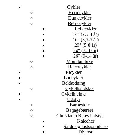
Cykler
Herrecykler
Damecykler
Børnecykler
Løbecykler
14″ (2,5-4 år)
16″ (3,5-5 år)
20″ (5-8 år)
24″ (7-10 år)
26″ (9-14 år)
Mountainbike
Racercykler
Elcykler
Ladcykler
Beklædning
Cykelhandsker
Cykelhjelme
Udstyr
Barnestole
Bagagebærere
Christiania Bikes Udstyr
Kalecher
Sæde og fastspændelse
Diverse