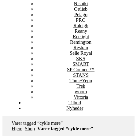
Nishiki
Ortlieb
Pelago
PRO
Raleigh
Reany
Reelight
Remington
Restrap
Selle Royal
SKS
SMART
SP Connect™
STANS
Thule/Yepp
Trek
woom
Vittoria
Tilbud
Nyheder
Varer tagged “cykle mere”
Hjem
Shop
Varer tagged “cykle mere”