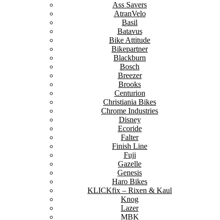
Ass Savers
AtranVelo
Basil
Batavus
Bike Attitude
Bikepartner
Blackburn
Bosch
Breezer
Brooks
Centurion
Christiania Bikes
Chrome Industries
Disney
Ecoride
Falter
Finish Line
Fuji
Gazelle
Genesis
Haro Bikes
KLICKfix – Rixen & Kaul
Knog
Lazer
MBK