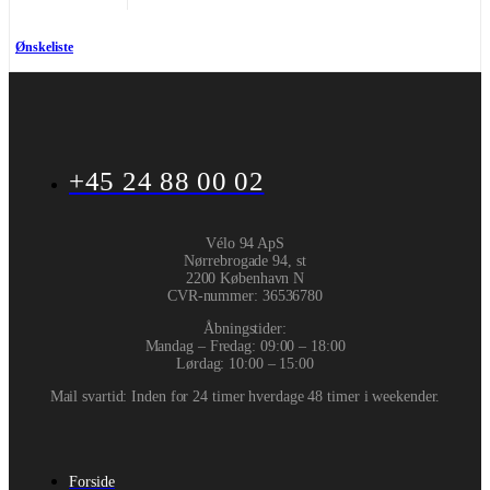
Ønskeliste
+45 24 88 00 02
Vélo 94 ApS
Nørrebrogade 94, st
2200 København N
CVR-nummer
:
36536780
Åbningstider:
Mandag – Fredag: 09:00 – 18:00
Lørdag: 10:00 – 15:00
Mail svartid: Inden for 24 timer hverdage 48 timer i weekender.
Forside