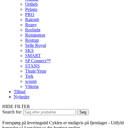
Ortlieb
Pelago
PRO
Raleigh
Reany
Reelight
Remington
Restrap
Selle Royal
SKS
SMART
SP Connect™
STANS
Thule/Yepp
Trek
woom
Vittoria
Tilbud
Nyheder
HIDE FILTER
Search for:
Søg
Forespørg på leveringstid
Cyklen er muligvis på fjernlager - Udfyld
herunder så kontakter vi dig hurtigst muligt.