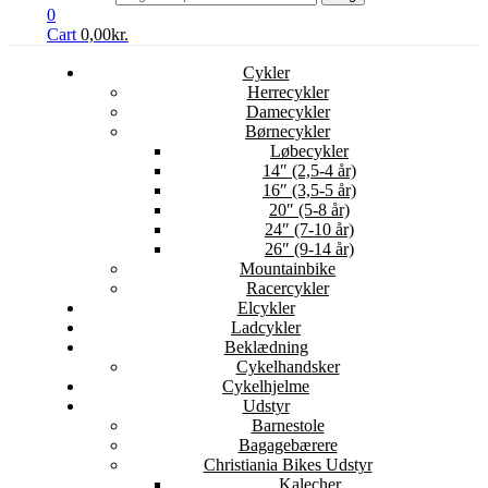
0
Cart
0,00
kr.
Cykler
Herrecykler
Damecykler
Børnecykler
Løbecykler
14″ (2,5-4 år)
16″ (3,5-5 år)
20″ (5-8 år)
24″ (7-10 år)
26″ (9-14 år)
Mountainbike
Racercykler
Elcykler
Ladcykler
Beklædning
Cykelhandsker
Cykelhjelme
Udstyr
Barnestole
Bagagebærere
Christiania Bikes Udstyr
Kalecher