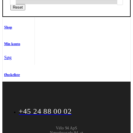
Shop
Min konto
Søg
Ønskeliste
+45 24 88 00 02
Vélo 94 ApS
Nørrebrogade 94, st