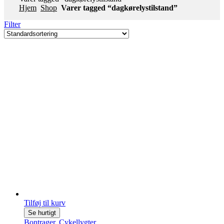
Hjem
Shop
Varer tagged “dagkørelystilstand”
Filter
Tilføj til kurv
Se hurtigt
Bontrager
,
Cykellygter