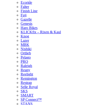
Ecoride
Falter
Finish Line
Fuji
Gazelle
Genesis
Haro Bikes
KLICKfix – Rixen & Kaul
Knog
Lazer
MBK
Nishiki
Ortlieb
Pelago
PRO
Raleigh
Reany
Reelight
Remington
Restrap
Selle Royal
SKS
SMART
SP Connect™
STANS