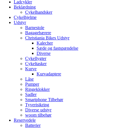
Ladcykler
Beklædning
Cykelhandsker
Cykelhjelme
Udstyr
Barnestole
Bagagebærere
Christiania Bikes Udstyr
Kalecher
Sæde og fastspændelse
Diverse
Cykellygter
Cykeltasker
Kurve
Kurvadaptere
Låse
Pumper
Ringeklokker
Sadler
Smartphone Tilbehør
Tyverisikring
Diverse udstyr
woom tilbehør
Reservedele
Batterier