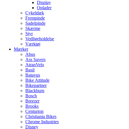
Display
Oplader
Cykeldæk
Frempinde
Sadelpinde
Skærme
Styr
Vedligeholdelse
Værktøj
Mærker
Abus
Ass Savers
AtranVelo
Basil
Batavus
Bike Attitude
Bikepartner
Blackburn
Bosch
Breezer
Brooks
Centurion
Christiania Bikes
Chrome Industries
Disney