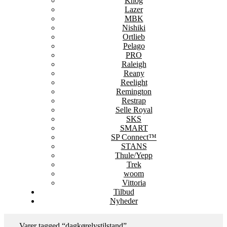
Knog
Lazer
MBK
Nishiki
Ortlieb
Pelago
PRO
Raleigh
Reany
Reelight
Remington
Restrap
Selle Royal
SKS
SMART
SP Connect™
STANS
Thule/Yepp
Trek
woom
Vittoria
Tilbud
Nyheder
Varer tagged “dagkørelystilstand”