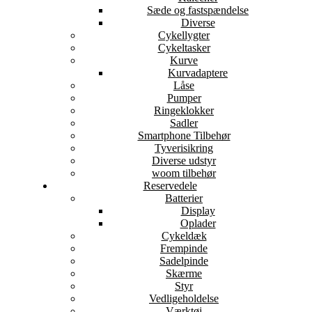
Sæde og fastspændelse
Diverse
Cykellygter
Cykeltasker
Kurve
Kurvadaptere
Låse
Pumper
Ringeklokker
Sadler
Smartphone Tilbehør
Tyverisikring
Diverse udstyr
woom tilbehør
Reservedele
Batterier
Display
Oplader
Cykeldæk
Frempinde
Sadelpinde
Skærme
Styr
Vedligeholdelse
Værktøj