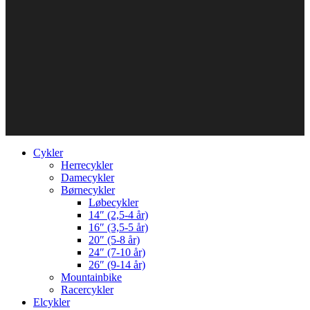
Cykler
Herrecykler
Damecykler
Børnecykler
Løbecykler
14″ (2,5-4 år)
16″ (3,5-5 år)
20″ (5-8 år)
24″ (7-10 år)
26″ (9-14 år)
Mountainbike
Racercykler
Elcykler