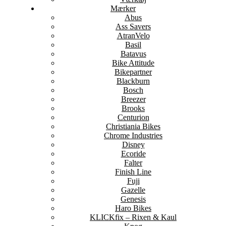
Mærker
Abus
Ass Savers
AtranVelo
Basil
Batavus
Bike Attitude
Bikepartner
Blackburn
Bosch
Breezer
Brooks
Centurion
Christiania Bikes
Chrome Industries
Disney
Ecoride
Falter
Finish Line
Fuji
Gazelle
Genesis
Haro Bikes
KLICKfix – Rixen & Kaul