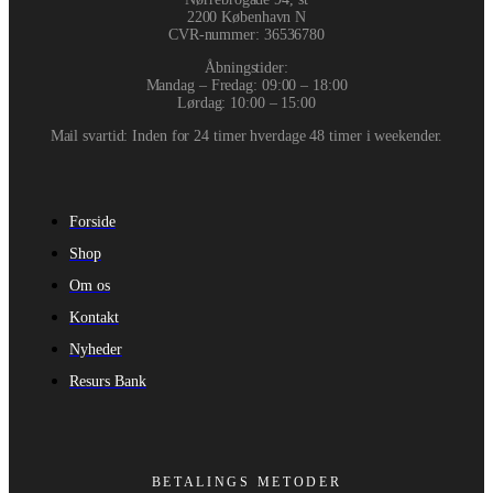
2200 København N
CVR-nummer
:
36536780
Åbningstider:
Mandag – Fredag: 09:00 – 18:00
Lørdag: 10:00 – 15:00
Mail svartid: Inden for 24 timer hverdage 48 timer i weekender.
Forside
Shop
Om os
Kontakt
Nyheder
Resurs Bank
BETALINGS METODER