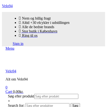
Velo94
Nem og billig fragt
Altid +30 elcykler i udstillingen
Alle de bedste brands
Stor butik i København
Ring til os
Sign in
Menu
Velo94
Alt om Velo94
0
Cart
0,00
kr.
Søg efter produkt
×
Search for:
Søg