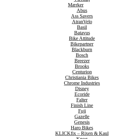
Mærker
Abus
Ass Savers
AtranVelo
Basil
Batavus
Bike Attitude
Bikepartner
Blackburn
Bosch
Breezer
Brooks
Centurion
Christiania Bikes
Chrome Industries
Disney
Ecoride
Falter
Finish Line
Fuji
Gazelle
Genesis
Haro Bikes
KLICKfix – Rixen & Kaul
Knog