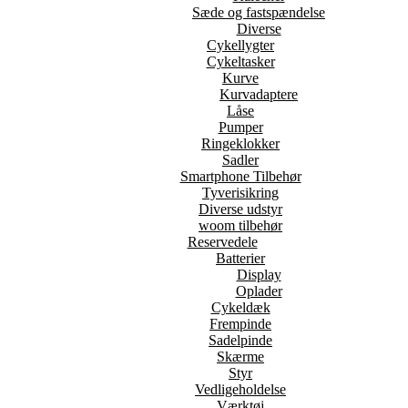
Sæde og fastspændelse
Diverse
Cykellygter
Cykeltasker
Kurve
Kurvadaptere
Låse
Pumper
Ringeklokker
Sadler
Smartphone Tilbehør
Tyverisikring
Diverse udstyr
woom tilbehør
Reservedele
Batterier
Display
Oplader
Cykeldæk
Frempinde
Sadelpinde
Skærme
Styr
Vedligeholdelse
Værktøj