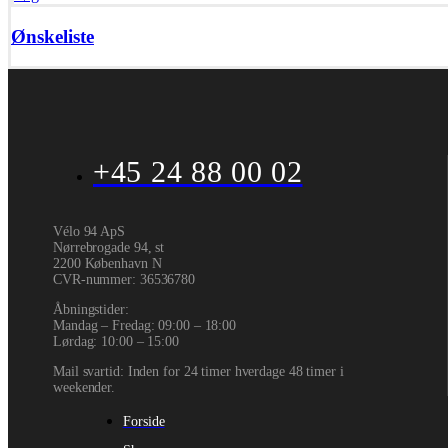
Ønskeliste
+45 24 88 00 02
Vélo 94 ApS
Nørrebrogade 94, st
2200 København N
CVR-nummer
:
36536780
Åbningstider:
Mandag – Fredag: 09:00 – 18:00
Lørdag: 10:00 – 15:00
Mail svartid: Inden for 24 timer hverdage 48 timer i
weekender.
Forside