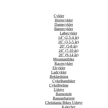
Cykler
Herrecykler
Damecykler
Børnecykler
Løbecykler
14″ (2,5-4 år)
16″ (3,5-5 år)
20″ (5-8 år)
24″ (7-10 år)
26″ (9-14 år)
Mountainbike
Racercykler
Elcykler
Ladcykler
Beklædning
Cykelhandsker
Cykelhjelme
Udstyr
Barnestole
Bagagebærere
Christiania Bikes Udstyr
Kalecher