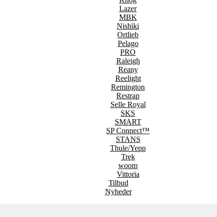
Lazer
MBK
Nishiki
Ortlieb
Pelago
PRO
Raleigh
Reany
Reelight
Remington
Restrap
Selle Royal
SKS
SMART
SP Connect™
STANS
Thule/Yepp
Trek
woom
Vittoria
Tilbud
Nyheder