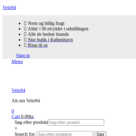
Velo94
Nem og billig fragt
Altid +30 elcykler i udstillingen
Alle de bedste brands
Stor butik i København
Ring til os
Sign in
Menu
Velo94
Alt om Velo94
0
Cart
0,00
kr.
Søg efter produkt
×
Search for:
Søg