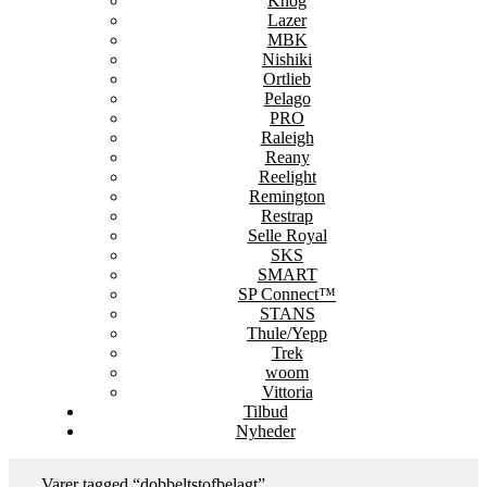
Knog
Lazer
MBK
Nishiki
Ortlieb
Pelago
PRO
Raleigh
Reany
Reelight
Remington
Restrap
Selle Royal
SKS
SMART
SP Connect™
STANS
Thule/Yepp
Trek
woom
Vittoria
Tilbud
Nyheder
Varer tagged “dobbeltstofbelagt”