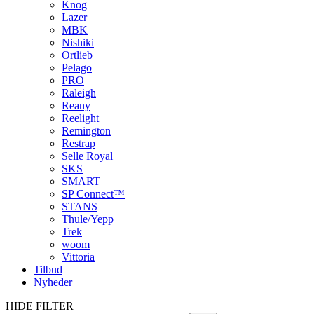
Knog
Lazer
MBK
Nishiki
Ortlieb
Pelago
PRO
Raleigh
Reany
Reelight
Remington
Restrap
Selle Royal
SKS
SMART
SP Connect™
STANS
Thule/Yepp
Trek
woom
Vittoria
Tilbud
Nyheder
HIDE FILTER