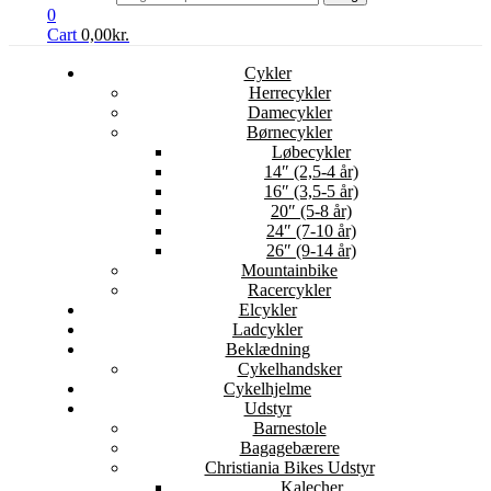
0
Cart
0,00
kr.
Cykler
Herrecykler
Damecykler
Børnecykler
Løbecykler
14″ (2,5-4 år)
16″ (3,5-5 år)
20″ (5-8 år)
24″ (7-10 år)
26″ (9-14 år)
Mountainbike
Racercykler
Elcykler
Ladcykler
Beklædning
Cykelhandsker
Cykelhjelme
Udstyr
Barnestole
Bagagebærere
Christiania Bikes Udstyr
Kalecher