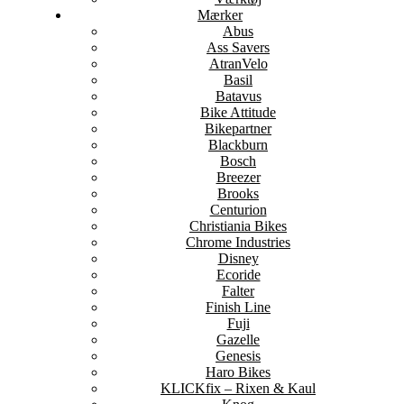
Mærker
Abus
Ass Savers
AtranVelo
Basil
Batavus
Bike Attitude
Bikepartner
Blackburn
Bosch
Breezer
Brooks
Centurion
Christiania Bikes
Chrome Industries
Disney
Ecoride
Falter
Finish Line
Fuji
Gazelle
Genesis
Haro Bikes
KLICKfix – Rixen & Kaul