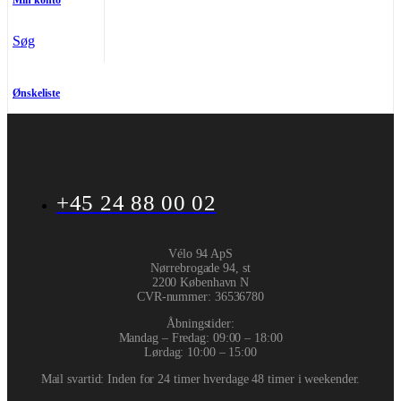
Min konto
Søg
Ønskeliste
+45 24 88 00 02
Vélo 94 ApS
Nørrebrogade 94, st
2200 København N
CVR-nummer
:
36536780
Åbningstider:
Mandag – Fredag: 09:00 – 18:00
Lørdag: 10:00 – 15:00
Mail svartid: Inden for 24 timer hverdage 48 timer i weekender.