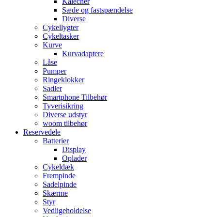
Kalecher
Sæde og fastspændelse
Diverse
Cykellygter
Cykeltasker
Kurve
Kurvadaptere
Låse
Pumper
Ringeklokker
Sadler
Smartphone Tilbehør
Tyverisikring
Diverse udstyr
woom tilbehør
Reservedele
Batterier
Display
Oplader
Cykeldæk
Frempinde
Sadelpinde
Skærme
Styr
Vedligeholdelse