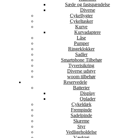
Sæde og fastspændelse
Diverse
Cykellygter
Cykeltasker
Kurve
Kurvadaptere
Låse
Pumper
Ringeklokker
Sadler
Smartphone Tilbehør
Tyverisikring
Diverse udstyr
woom tilbehør
Reservedele
Batterier
Display
Oplader
Cykeldæk
Frempinde
Sadelpinde
Skærme
Styr
Vedligeholdelse
Værktøj