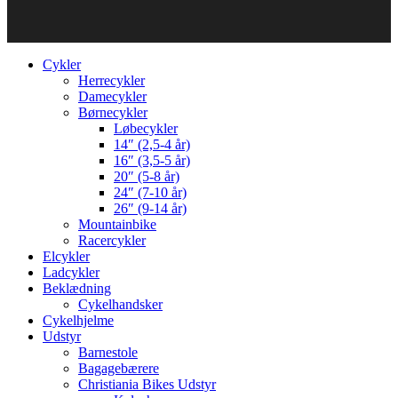
Cykler
Herrecykler
Damecykler
Børnecykler
Løbecykler
14″ (2,5-4 år)
16″ (3,5-5 år)
20″ (5-8 år)
24″ (7-10 år)
26″ (9-14 år)
Mountainbike
Racercykler
Elcykler
Ladcykler
Beklædning
Cykelhandsker
Cykelhjelme
Udstyr
Barnestole
Bagagebærere
Christiania Bikes Udstyr