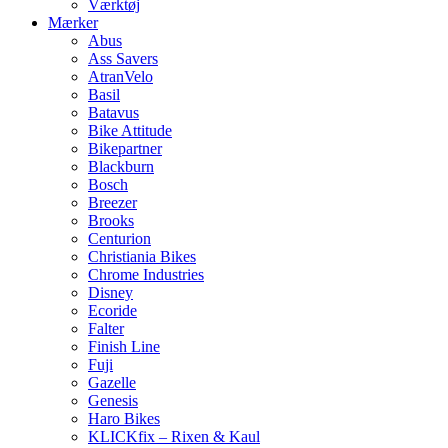
Værktøj
Mærker
Abus
Ass Savers
AtranVelo
Basil
Batavus
Bike Attitude
Bikepartner
Blackburn
Bosch
Breezer
Brooks
Centurion
Christiania Bikes
Chrome Industries
Disney
Ecoride
Falter
Finish Line
Fuji
Gazelle
Genesis
Haro Bikes
KLICKfix – Rixen & Kaul