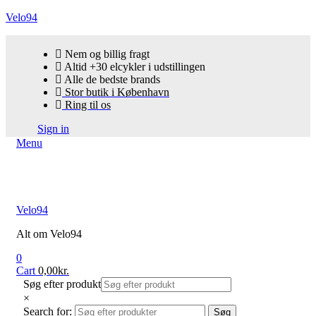
Velo94
Nem og billig fragt
Altid +30 elcykler i udstillingen
Alle de bedste brands
Stor butik i København
Ring til os
Sign in
Menu
Velo94
Alt om Velo94
0
Cart
0,00
kr.
Søg efter produkt
×
Search for:
Søg