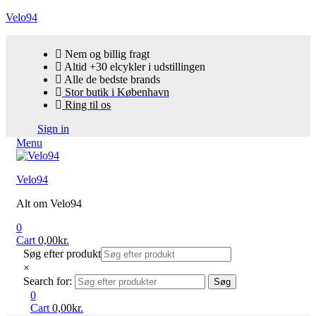
Velo94
Nem og billig fragt
Altid +30 elcykler i udstillingen
Alle de bedste brands
Stor butik i København
Ring til os
Sign in
Menu
Velo94
Alt om Velo94
0
Cart
0,00
kr.
Søg efter produkt
×
Search for:
Søg
0
Cart
0,00
kr.