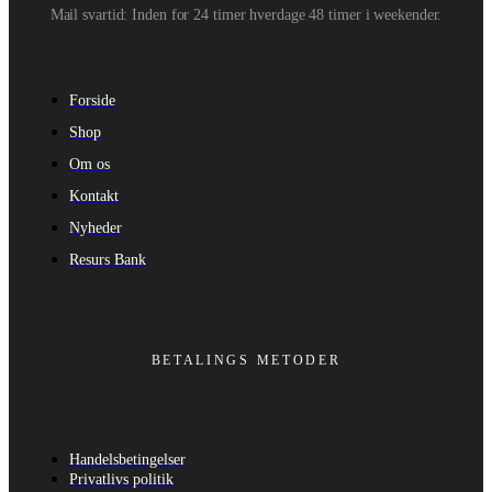
Mail svartid: Inden for 24 timer hverdage 48 timer i weekender.
Forside
Shop
Om os
Kontakt
Nyheder
Resurs Bank
BETALINGS METODER
Handelsbetingelser
Privatlivs politik