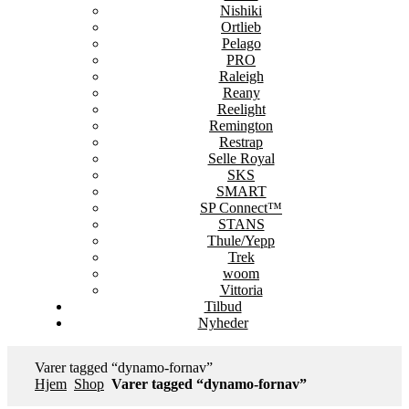
Nishiki
Ortlieb
Pelago
PRO
Raleigh
Reany
Reelight
Remington
Restrap
Selle Royal
SKS
SMART
SP Connect™
STANS
Thule/Yepp
Trek
woom
Vittoria
Tilbud
Nyheder
Varer tagged “dynamo-fornav”
Hjem
Shop
Varer tagged “dynamo-fornav”