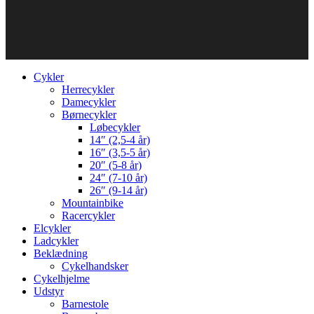
Cykler
Herrecykler
Damecykler
Børnecykler
Løbecykler
14″ (2,5-4 år)
16″ (3,5-5 år)
20″ (5-8 år)
24″ (7-10 år)
26″ (9-14 år)
Mountainbike
Racercykler
Elcykler
Ladcykler
Beklædning
Cykelhandsker
Cykelhjelme
Udstyr
Barnestole