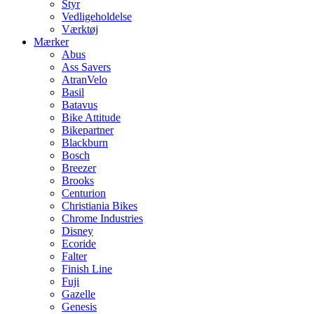
Styr
Vedligeholdelse
Værktøj
Mærker
Abus
Ass Savers
AtranVelo
Basil
Batavus
Bike Attitude
Bikepartner
Blackburn
Bosch
Breezer
Brooks
Centurion
Christiania Bikes
Chrome Industries
Disney
Ecoride
Falter
Finish Line
Fuji
Gazelle
Genesis