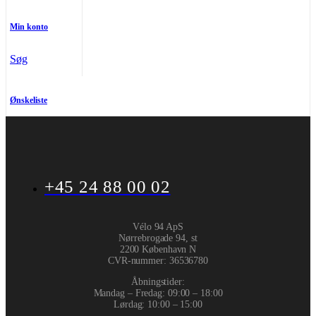
Min konto
Søg
Ønskeliste
+45 24 88 00 02
Vélo 94 ApS
Nørrebrogade 94, st
2200 København N
CVR-nummer
:
36536780
Åbningstider:
Mandag – Fredag: 09:00 – 18:00
Lørdag: 10:00 – 15:00