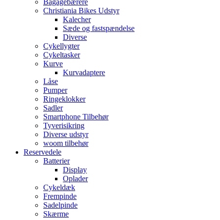
Bagagebærere
Christiania Bikes Udstyr
Kalecher
Sæde og fastspændelse
Diverse
Cykellygter
Cykeltasker
Kurve
Kurvadaptere
Låse
Pumper
Ringeklokker
Sadler
Smartphone Tilbehør
Tyverisikring
Diverse udstyr
woom tilbehør
Reservedele
Batterier
Display
Oplader
Cykeldæk
Frempinde
Sadelpinde
Skærme