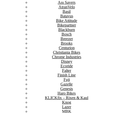
Ass Savers
AtranVelo
Basil
Batavus
Bike Attitude
Bikepartner
Blackburn
Bosch
Breezer
Brooks
Centurion
Christiania Bikes
Chrome Industries
Disney
Ecoride
Falter
Finish Line
Fuji
Gazelle
Genesis
Haro Bikes
KLICKfix – Rixen & Kaul
Knog
Lazer
MBK