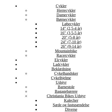
Cykler
Herrecykler
Damecykler
Børnecykler
Løbecykler
14″ (2,5-4 år)
16″ (3,5-5 år)
20″ (5-8 år)
24″ (7-10 år)
26″ (9-14 år)
Mountainbike
Racercykler
Elcykler
Ladcykler
Beklædning
Cykelhandsker
Cykelhjelme
Udstyr
Barnestole
Bagagebærere
Christiania Bikes Udstyr
Kalecher
Sæde og fastspændelse
Diverse