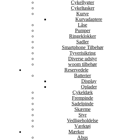
Cykellygter
Cykeltasker
Kurve
Kurvadaptere
Låse
Pumper
Ringeklokker
Sadler
Smartphone Tilbehør
Tyverisikring
Diverse udstyr
woom tilbehør
Reservedele
Batterier
Display
Oplader
Cykeldæk
Frempinde
Sadelpinde
Skærme
Styr
Vedligeholdelse
Værktøj
Mærker
Abus