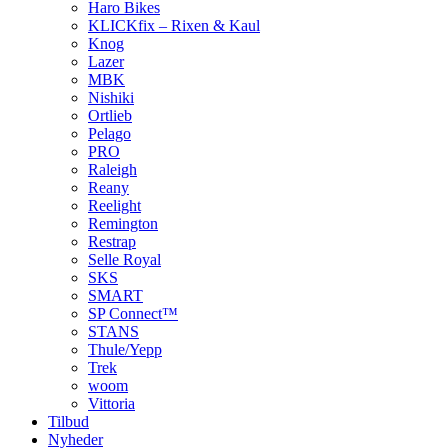
Haro Bikes
KLICKfix – Rixen & Kaul
Knog
Lazer
MBK
Nishiki
Ortlieb
Pelago
PRO
Raleigh
Reany
Reelight
Remington
Restrap
Selle Royal
SKS
SMART
SP Connect™
STANS
Thule/Yepp
Trek
woom
Vittoria
Tilbud
Nyheder