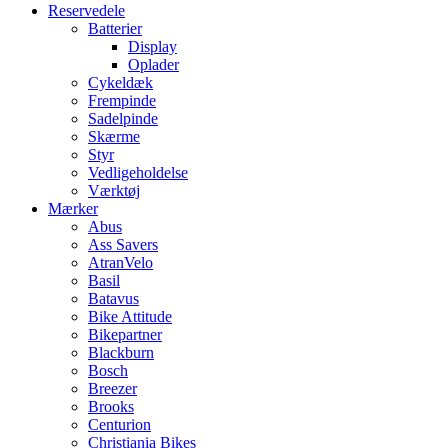
Reservedele
Batterier
Display
Oplader
Cykeldæk
Frempinde
Sadelpinde
Skærme
Styr
Vedligeholdelse
Værktøj
Mærker
Abus
Ass Savers
AtranVelo
Basil
Batavus
Bike Attitude
Bikepartner
Blackburn
Bosch
Breezer
Brooks
Centurion
Christiania Bikes