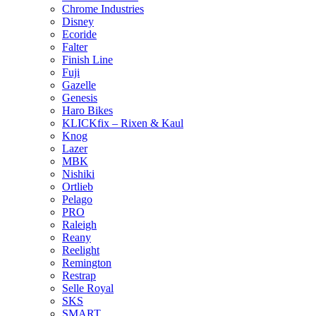
Chrome Industries
Disney
Ecoride
Falter
Finish Line
Fuji
Gazelle
Genesis
Haro Bikes
KLICKfix – Rixen & Kaul
Knog
Lazer
MBK
Nishiki
Ortlieb
Pelago
PRO
Raleigh
Reany
Reelight
Remington
Restrap
Selle Royal
SKS
SMART