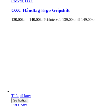
Cockpit
,
OXC
OXC Håndtag Ergo Gripshift
139,00
kr.
–
149,00
kr.
Prisinterval: 139,00kr. til 149,00kr.
Tilføj til kurv
Se hurtigt
PRO
,
Styr