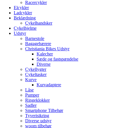
Racercykler
Elcykler
Ladcykler
Beklædning
Cykelhandsker
Cykelhjelme
Udstyr
Barnestole
Bagagebærere
Christiania Bikes Udstyr
Kalecher
Sæde og fastspændelse
Diverse
Cykellygter
Cykeltasker
Kurve
Kurvadaptere
Låse
Pumper
Ringeklokker
Sadler
Smartphone Tilbehør
Tyverisikring
Diverse udstyr
woom tilbehør