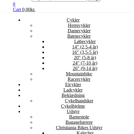
0
Cart
0,00
kr.
Cykler
Herrecykler
Damecykler
Børnecykler
Løbecykler
14″ (2,5-4 år)
16″ (3,5-5 år)
20″ (5-8 år)
24″ (7-10 år)
26″ (9-14 år)
Mountainbike
Racercykler
Elcykler
Ladcykler
Beklædning
Cykelhandsker
Cykelhjelme
Udstyr
Barnestole
Bagagebærere
Christiania Bikes Udstyr
Kalecher