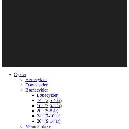
Cykler
Herrecykler
Damecykler
Børnecykler
Løbecykler
14″ (2,5-4 år)
16″ (3,5-5 år)
20″ (5-8 år)
24″ (7-10 år)
26″ (9-14 år)
Mountainbike