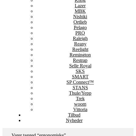
Knog
Lazer
MBK
Nishiki
Ortlieb
Pelago
PRO
Raleigh
Reany
Reelight
Remington
Restrap
Selle Royal
SKS
SMART
SP Connect™
STANS
Thule/Yepp
Trek
woom
Vittoria
Tilbud
Nyheder
Varer tagged “ergonomiske”