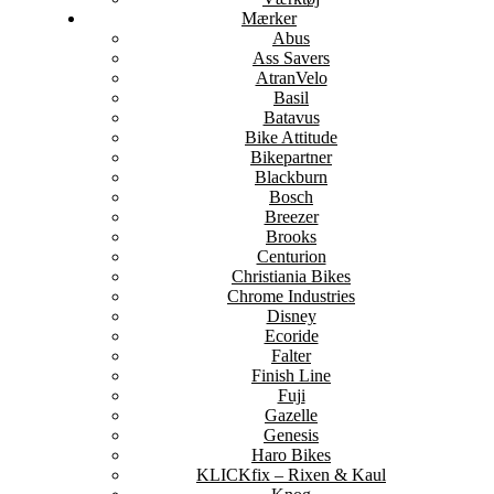
Mærker
Abus
Ass Savers
AtranVelo
Basil
Batavus
Bike Attitude
Bikepartner
Blackburn
Bosch
Breezer
Brooks
Centurion
Christiania Bikes
Chrome Industries
Disney
Ecoride
Falter
Finish Line
Fuji
Gazelle
Genesis
Haro Bikes
KLICKfix – Rixen & Kaul