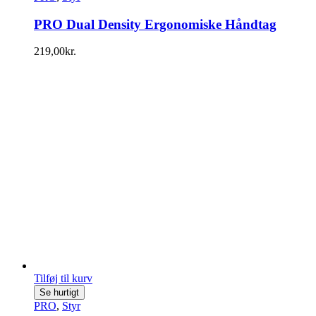
PRO Dual Density Ergonomiske Håndtag
219,00
kr.
Tilføj til kurv
Se hurtigt
PRO
,
Styr