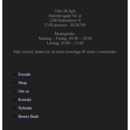
Vélo 94 ApS
Nørrebrogade 94, st
2200 København N
CVR-nummer
:
36536780
Åbningstider:
Mandag – Fredag: 09:00 – 18:00
Lørdag: 10:00 – 15:00
Mail svartid: Inden for 24 timer hverdage 48 timer i weekender.
Forside
Shop
Om os
Kontakt
Nyheder
Resurs Bank