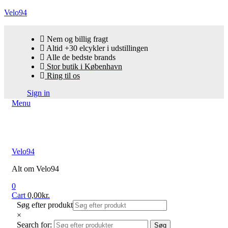
Velo94
Nem og billig fragt
Altid +30 elcykler i udstillingen
Alle de bedste brands
Stor butik i København
Ring til os
Sign in
Menu
Velo94
Alt om Velo94
0
Cart
0,00
kr.
Søg efter produkt
×
Search for:
Søg