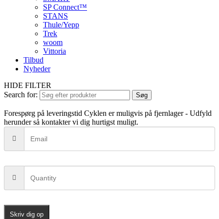
SP Connect™
STANS
Thule/Yepp
Trek
woom
Vittoria
Tilbud
Nyheder
HIDE FILTER
Search for:
Søg
Forespørg på leveringstid
Cyklen er muligvis på fjernlager - Udfyld
herunder så kontakter vi dig hurtigst muligt.
Skriv dig op