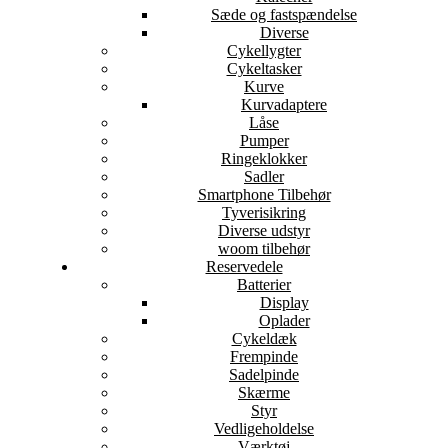
Sæde og fastspændelse
Diverse
Cykellygter
Cykeltasker
Kurve
Kurvadaptere
Låse
Pumper
Ringeklokker
Sadler
Smartphone Tilbehør
Tyverisikring
Diverse udstyr
woom tilbehør
Reservedele
Batterier
Display
Oplader
Cykeldæk
Frempinde
Sadelpinde
Skærme
Styr
Vedligeholdelse
Værktøj