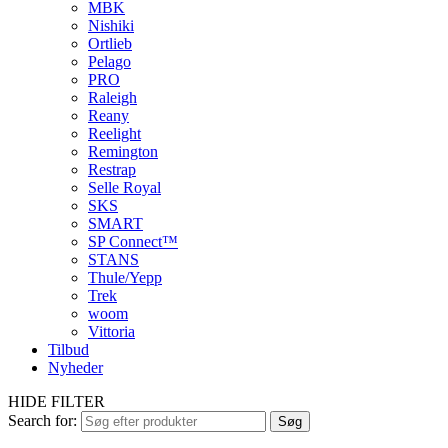
MBK
Nishiki
Ortlieb
Pelago
PRO
Raleigh
Reany
Reelight
Remington
Restrap
Selle Royal
SKS
SMART
SP Connect™
STANS
Thule/Yepp
Trek
woom
Vittoria
Tilbud
Nyheder
HIDE FILTER
Search for:
Søg