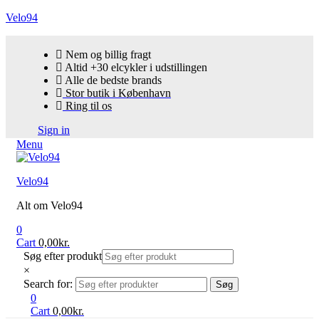
Velo94
Nem og billig fragt
Altid +30 elcykler i udstillingen
Alle de bedste brands
Stor butik i København
Ring til os
Sign in
Menu
Velo94
Alt om Velo94
0
Cart
0,00
kr.
Søg efter produkt
×
Search for:
Søg
0
Cart
0,00
kr.