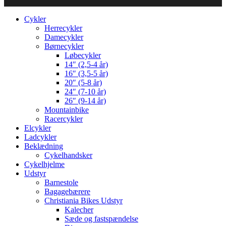
Cykler
Herrecykler
Damecykler
Børnecykler
Løbecykler
14″ (2,5-4 år)
16″ (3,5-5 år)
20″ (5-8 år)
24″ (7-10 år)
26″ (9-14 år)
Mountainbike
Racercykler
Elcykler
Ladcykler
Beklædning
Cykelhandsker
Cykelhjelme
Udstyr
Barnestole
Bagagebærere
Christiania Bikes Udstyr
Kalecher
Sæde og fastspændelse