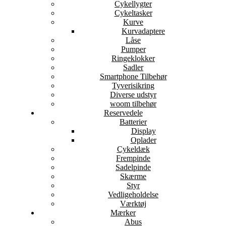
Cykellygter
Cykeltasker
Kurve
Kurvadaptere
Låse
Pumper
Ringeklokker
Sadler
Smartphone Tilbehør
Tyverisikring
Diverse udstyr
woom tilbehør
Reservedele
Batterier
Display
Oplader
Cykeldæk
Frempinde
Sadelpinde
Skærme
Styr
Vedligeholdelse
Værktøj
Mærker
Abus