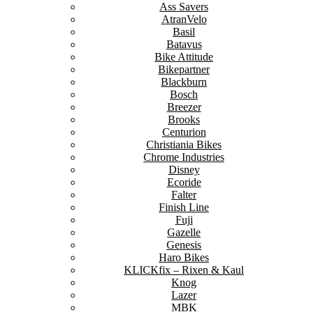
Ass Savers
AtranVelo
Basil
Batavus
Bike Attitude
Bikepartner
Blackburn
Bosch
Breezer
Brooks
Centurion
Christiania Bikes
Chrome Industries
Disney
Ecoride
Falter
Finish Line
Fuji
Gazelle
Genesis
Haro Bikes
KLICKfix – Rixen & Kaul
Knog
Lazer
MBK