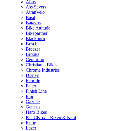
Abus
Ass Savers
AtranVelo
Basil
Batavus
Bike Attitude
Bikepartner
Blackburn
Bosch
Breezer
Brooks
Centurion
Christiania Bikes
Chrome Industries
Disney
Ecoride
Falter
Finish Line
Fuji
Gazelle
Genesis
Haro Bikes
KLICKfix – Rixen & Kaul
Knog
Lazer