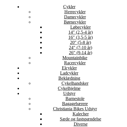
Cykler
Herrecykler
Damecykler
Børnecykler
Løbecykler
14″ (2,5-4 år)
16″ (3,5-5 år)
20″ (5-8 år)
24″ (7-10 år)
26″ (9-14 år)
Mountainbike
Racercykler
Elcykler
Ladcykler
Beklædning
Cykelhandsker
Cykelhjelme
Udstyr
Barnestole
Bagagebærere
Christiania Bikes Udstyr
Kalecher
Sæde og fastspændelse
Diverse