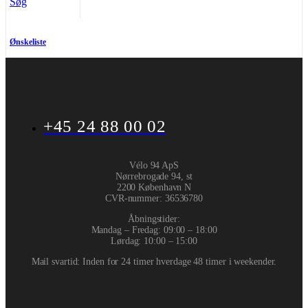
Søg
Ønskeliste
+45 24 88 00 02
Vélo 94 ApS
Nørrebrogade 94, st
2200 København N
CVR-nummer
:
36536780
Åbningstider:
Mandag – Fredag: 09:00 – 18:00
Lørdag: 10:00 – 15:00
Mail svartid: Inden for 24 timer hverdage 48 timer i weekender.