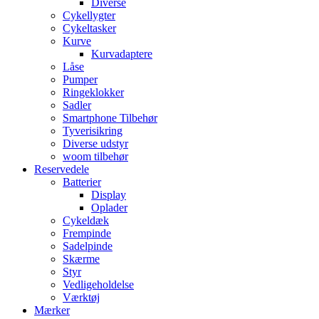
Diverse
Cykellygter
Cykeltasker
Kurve
Kurvadaptere
Låse
Pumper
Ringeklokker
Sadler
Smartphone Tilbehør
Tyverisikring
Diverse udstyr
woom tilbehør
Reservedele
Batterier
Display
Oplader
Cykeldæk
Frempinde
Sadelpinde
Skærme
Styr
Vedligeholdelse
Værktøj
Mærker