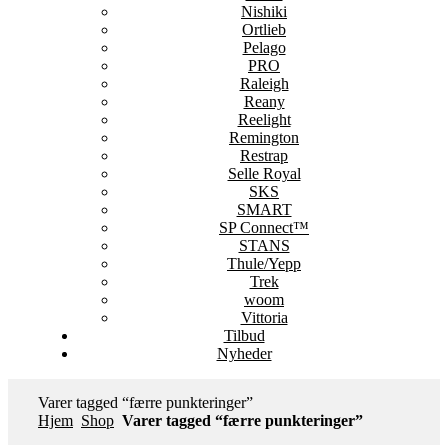
Nishiki
Ortlieb
Pelago
PRO
Raleigh
Reany
Reelight
Remington
Restrap
Selle Royal
SKS
SMART
SP Connect™
STANS
Thule/Yepp
Trek
woom
Vittoria
Tilbud
Nyheder
Varer tagged “færre punkteringer”
Hjem
Shop
Varer tagged “færre punkteringer”