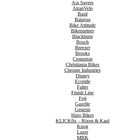
Ass Savers
AtranVelo
Basil
Batavus
Bike Attitude
Bikepartner
Blackburn
Bosch
Breezer
Brooks
Centurion
Christiania Bikes
Chrome Industries
Disney
Ecoride
Falter
Finish Line
Fuji
Gazelle
Genesis
Haro Bikes
KLICKfix – Rixen & Kaul
Knog
Lazer
MBK