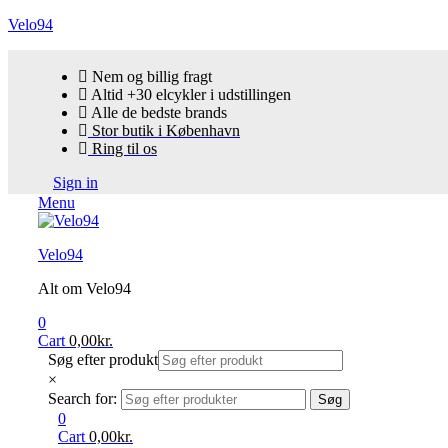
Velo94
Nem og billig fragt
Altid +30 elcykler i udstillingen
Alle de bedste brands
Stor butik i København
Ring til os
Sign in
Menu
Velo94
Alt om Velo94
0
Cart
0,00
kr.
Søg efter produkt
×
Search for:
Søg
0
Cart
0,00
kr.