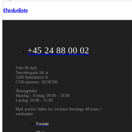
Ønskeliste
+45 24 88 00 02
Vélo 94 ApS
Nørrebrogade 94, st
2200 København N
CVR-nummer
:
36536780
Åbningstider:
Mandag – Fredag: 09:00 – 18:00
Lørdag: 10:00 – 15:00
Mail svartid: Inden for 24 timer hverdage 48 timer i
weekender.
Forside