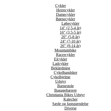
Cykler
Herrecykler
Damecykler
Børnecykler
Løbecykler
14″ (2,5-4 år)
16″ (3,5-5 år)
20″ (5-8 år)
24″ (7-10 år)
26″ (9-14 år)
Mountainbike
Racercykler
Elcykler
Ladcykler
Beklædning
Cykelhandsker
Cykelhjelme
Udstyr
Barnestole
Bagagebærere
Christiania Bikes Udstyr
Kalecher
Sæde og fastspændelse
Diverse