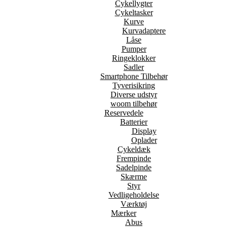
Cykellygter
Cykeltasker
Kurve
Kurvadaptere
Låse
Pumper
Ringeklokker
Sadler
Smartphone Tilbehør
Tyverisikring
Diverse udstyr
woom tilbehør
Reservedele
Batterier
Display
Oplader
Cykeldæk
Frempinde
Sadelpinde
Skærme
Styr
Vedligeholdelse
Værktøj
Mærker
Abus