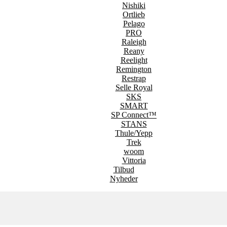
Nishiki
Ortlieb
Pelago
PRO
Raleigh
Reany
Reelight
Remington
Restrap
Selle Royal
SKS
SMART
SP Connect™
STANS
Thule/Yepp
Trek
woom
Vittoria
Tilbud
Nyheder