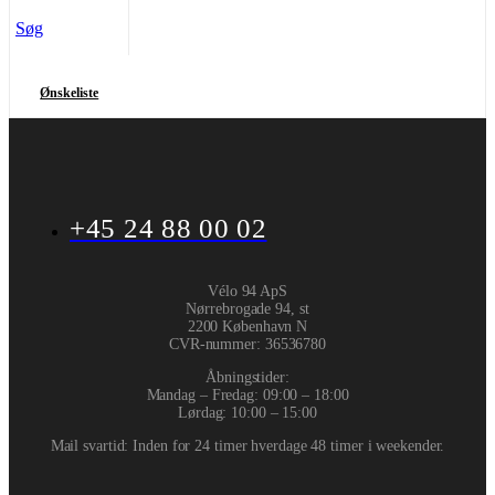
Søg
Ønskeliste
+45 24 88 00 02
Vélo 94 ApS
Nørrebrogade 94, st
2200 København N
CVR-nummer
:
36536780
Åbningstider:
Mandag – Fredag: 09:00 – 18:00
Lørdag: 10:00 – 15:00
Mail svartid: Inden for 24 timer hverdage 48 timer i weekender.