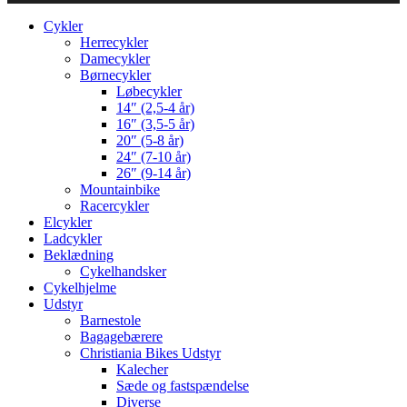
Cykler
Herrecykler
Damecykler
Børnecykler
Løbecykler
14″ (2,5-4 år)
16″ (3,5-5 år)
20″ (5-8 år)
24″ (7-10 år)
26″ (9-14 år)
Mountainbike
Racercykler
Elcykler
Ladcykler
Beklædning
Cykelhandsker
Cykelhjelme
Udstyr
Barnestole
Bagagebærere
Christiania Bikes Udstyr
Kalecher
Sæde og fastspændelse
Diverse