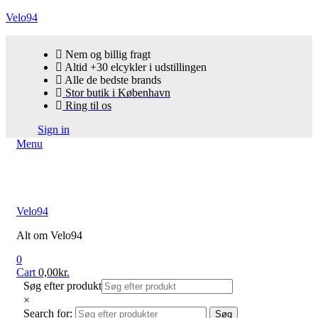
Velo94
Nem og billig fragt
Altid +30 elcykler i udstillingen
Alle de bedste brands
Stor butik i København
Ring til os
Sign in
Menu
Velo94
Alt om Velo94
0
Cart
0,00
kr.
Søg efter produkt
×
Search for:
Søg