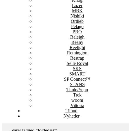
Knog
Lazer
MBK
Nishiki
Ortlieb
Pelago
PRO
Raleigh
Reany
Reelight
Remington
Restrap
Selle Royal
SKS
SMART
SP Connect™
STANS
Thule/Yepp
Trek
woom
Vittoria
Tilbud
Nyheder
Varer tagged “foldedæk”