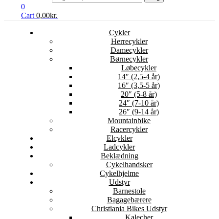
0
Cart
0,00
kr.
Cykler
Herrecykler
Damecykler
Børnecykler
Løbecykler
14″ (2,5-4 år)
16″ (3,5-5 år)
20″ (5-8 år)
24″ (7-10 år)
26″ (9-14 år)
Mountainbike
Racercykler
Elcykler
Ladcykler
Beklædning
Cykelhandsker
Cykelhjelme
Udstyr
Barnestole
Bagagebærere
Christiania Bikes Udstyr
Kalecher