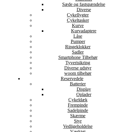
Sæde og fastspændelse
Diverse
Cykellygter
Cykeltasker
Kurve
Kurvadaptere
Låse
Pumper
Ringeklokker
Sadler
Smartphone Tilbehør
Tyverisikring
Diverse udstyr
woom tilbehør
Reservedele
Batterier
Display
Oplader
Cykeldæk
Frempinde
Sadelpinde
Skærme
Styr
Vedligeholdelse
Værktøj