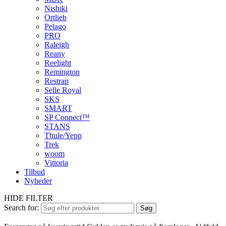
Nishiki
Ortlieb
Pelago
PRO
Raleigh
Reany
Reelight
Remington
Restrap
Selle Royal
SKS
SMART
SP Connect™
STANS
Thule/Yepp
Trek
woom
Vittoria
Tilbud
Nyheder
HIDE FILTER
Search for:
Søg