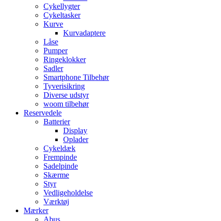
Cykellygter
Cykeltasker
Kurve
Kurvadaptere
Låse
Pumper
Ringeklokker
Sadler
Smartphone Tilbehør
Tyverisikring
Diverse udstyr
woom tilbehør
Reservedele
Batterier
Display
Oplader
Cykeldæk
Frempinde
Sadelpinde
Skærme
Styr
Vedligeholdelse
Værktøj
Mærker
Abus