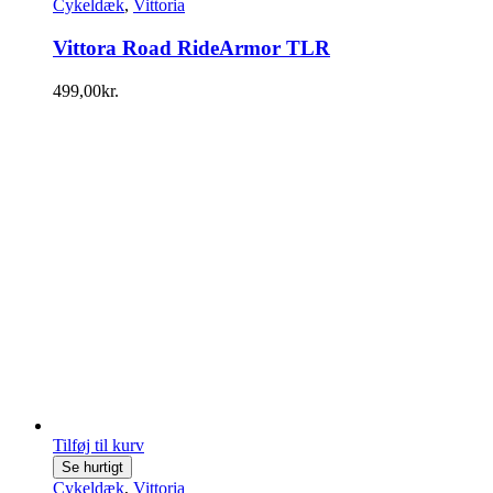
Cykeldæk
,
Vittoria
Vittora Road RideArmor TLR
499,00
kr.
Tilføj til kurv
Se hurtigt
Cykeldæk
,
Vittoria