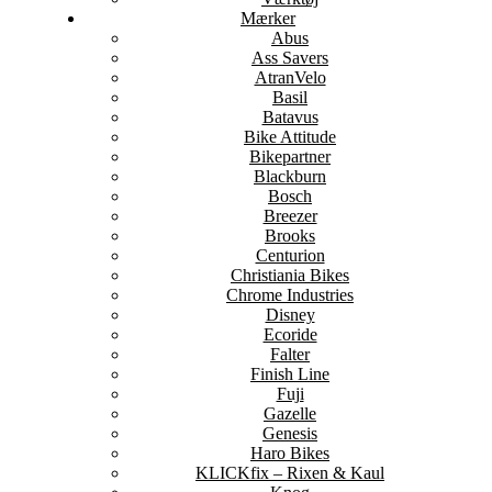
Mærker
Abus
Ass Savers
AtranVelo
Basil
Batavus
Bike Attitude
Bikepartner
Blackburn
Bosch
Breezer
Brooks
Centurion
Christiania Bikes
Chrome Industries
Disney
Ecoride
Falter
Finish Line
Fuji
Gazelle
Genesis
Haro Bikes
KLICKfix – Rixen & Kaul