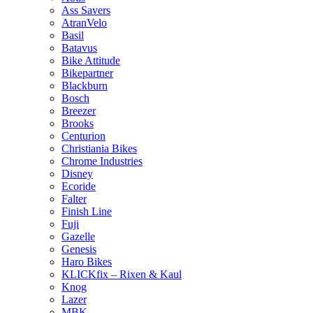
Ass Savers
AtranVelo
Basil
Batavus
Bike Attitude
Bikepartner
Blackburn
Bosch
Breezer
Brooks
Centurion
Christiania Bikes
Chrome Industries
Disney
Ecoride
Falter
Finish Line
Fuji
Gazelle
Genesis
Haro Bikes
KLICKfix – Rixen & Kaul
Knog
Lazer
MBK