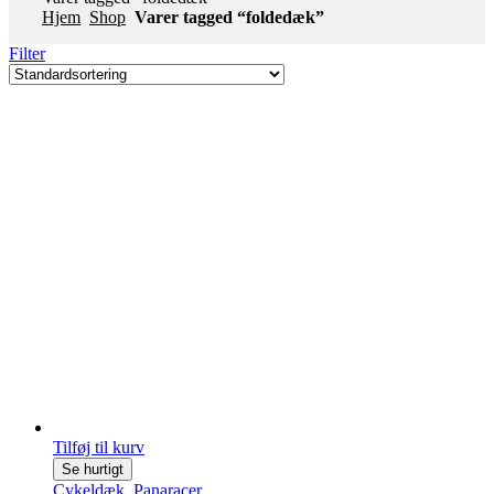
Hjem
Shop
Varer tagged “foldedæk”
Filter
Tilføj til kurv
Se hurtigt
Cykeldæk
,
Panaracer