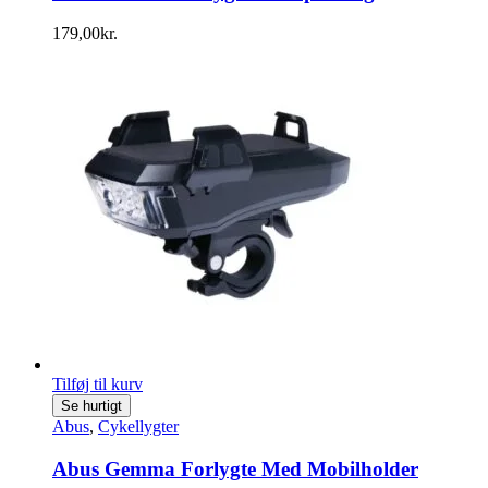
179,00
kr.
Tilføj til kurv
Se hurtigt
Abus
,
Cykellygter
Abus Gemma Forlygte Med Mobilholder