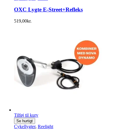
OXC Lygte E-Street+Refleks
519,00
kr.
Tilføj til kurv
Se hurtigt
Cykellygter
,
Reelight