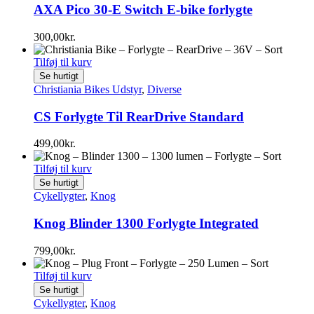
AXA Pico 30-E Switch E-bike forlygte
300,00
kr.
Tilføj til kurv
Se hurtigt
Christiania Bikes Udstyr
,
Diverse
CS Forlygte Til RearDrive Standard
499,00
kr.
Tilføj til kurv
Se hurtigt
Cykellygter
,
Knog
Knog Blinder 1300 Forlygte Integrated
799,00
kr.
Tilføj til kurv
Se hurtigt
Cykellygter
,
Knog