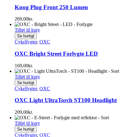
Knog Plug Front 250 Lumen
269,00
kr.
Tilføj til kurv
Se hurtigt
Cykellygter
,
OXC
OXC Bright Street Forlygte LED
169,00
kr.
Tilføj til kurv
Se hurtigt
Cykellygter
,
OXC
OXC Light UltraTorch ST100 Headlight
209,00
kr.
Tilføj til kurv
Se hurtigt
Cykellygter
,
OXC