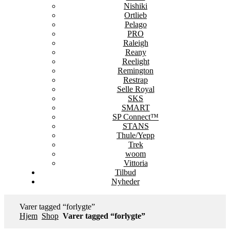
Nishiki
Ortlieb
Pelago
PRO
Raleigh
Reany
Reelight
Remington
Restrap
Selle Royal
SKS
SMART
SP Connect™
STANS
Thule/Yepp
Trek
woom
Vittoria
Tilbud
Nyheder
Varer tagged “forlygte”
Hjem
Shop
Varer tagged “forlygte”