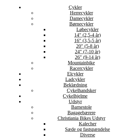
Cykler
Herrecykler
Damecykler
Børnecykler
Løbecykler
14″ (2,5-4 år)
16″ (3,5-5 år)
20″ (5-8 år)
24″ (7-10 år)
26″ (9-14 år)
Mountainbike
Racercykler
Elcykler
Ladcykler
Beklædning
Cykelhandsker
Cykelhjelme
Udstyr
Barnestole
Bagagebærere
Christiania Bikes Udstyr
Kalecher
Sæde og fastspændelse
Diverse