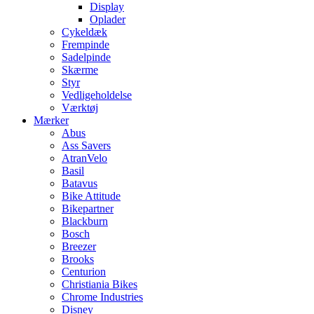
Display
Oplader
Cykeldæk
Frempinde
Sadelpinde
Skærme
Styr
Vedligeholdelse
Værktøj
Mærker
Abus
Ass Savers
AtranVelo
Basil
Batavus
Bike Attitude
Bikepartner
Blackburn
Bosch
Breezer
Brooks
Centurion
Christiania Bikes
Chrome Industries
Disney