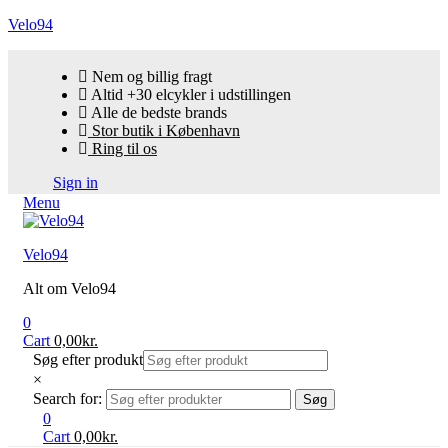
Velo94
Nem og billig fragt
Altid +30 elcykler i udstillingen
Alle de bedste brands
Stor butik i København
Ring til os
Sign in
Menu
Velo94
Alt om Velo94
0
Cart
0,00
kr.
Søg efter produkt
×
Search for:
Søg
0
Cart
0,00
kr.