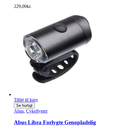
229,00
kr.
Tilføj til kurv
Se hurtigt
Abus
,
Cykellygter
Abus Libra Forlygte Genopladelig