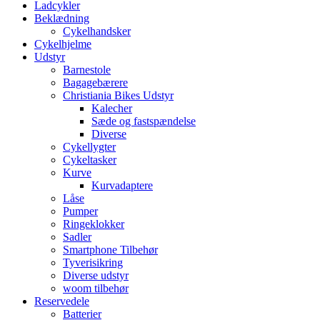
Ladcykler
Beklædning
Cykelhandsker
Cykelhjelme
Udstyr
Barnestole
Bagagebærere
Christiania Bikes Udstyr
Kalecher
Sæde og fastspændelse
Diverse
Cykellygter
Cykeltasker
Kurve
Kurvadaptere
Låse
Pumper
Ringeklokker
Sadler
Smartphone Tilbehør
Tyverisikring
Diverse udstyr
woom tilbehør
Reservedele
Batterier