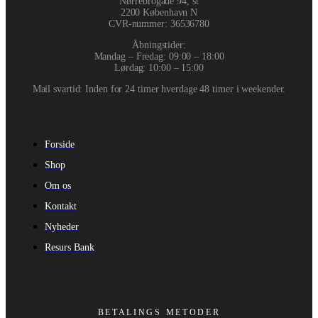
Nørrebrogade 94, st
2200 København N
CVR-nummer
:
36536780
Åbningstider:
Mandag – Fredag: 09:00 – 18:00
Lørdag: 10:00 – 15:00
Mail svartid: Inden for 24 timer hverdage 48 timer i weekender.
Forside
Shop
Om os
Kontakt
Nyheder
Resurs Bank
BETALINGS METODER