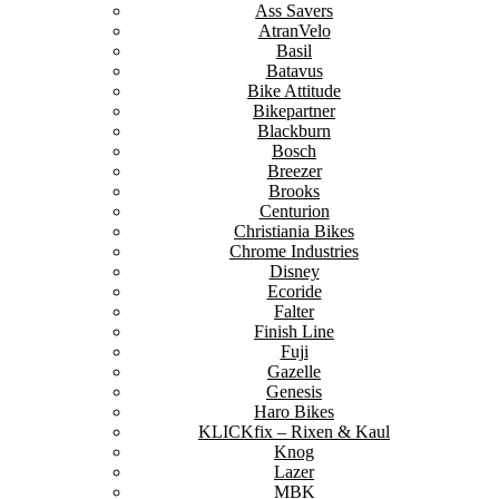
Ass Savers
AtranVelo
Basil
Batavus
Bike Attitude
Bikepartner
Blackburn
Bosch
Breezer
Brooks
Centurion
Christiania Bikes
Chrome Industries
Disney
Ecoride
Falter
Finish Line
Fuji
Gazelle
Genesis
Haro Bikes
KLICKfix – Rixen & Kaul
Knog
Lazer
MBK