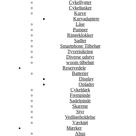
Cykellygter
Cykeltasker
Kurve
Kurvadaptere
Låse
Pumper
Ringeklokker
Sadler
Smartphone Tilbehør
Tyverisikring
Diverse udstyr
woom tilbehør
Reservedele
Batterier
Display
Oplader
Cykeldæk
Frempinde
Sadelpinde
Skærme
Styr
Vedligeholdelse
Værktøj
Mærker
Abus