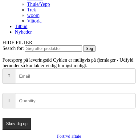
Thule/Yepp
Trek
woom
Vittoria
Tilbud
Nyheder
HIDE FILTER
Search for:
Søg
Forespørg på leveringstid
Cyklen er muligvis på fjernlager - Udfyld
herunder så kontakter vi dig hurtigst muligt.
Skriv dig op
Fortryd aftale