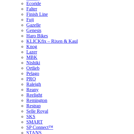
Ecoride
Falter
Finish Line
Fuji
Gazelle
Genesis
Haro Bikes
KLICKfix – Rixen & Kaul
Knog
Lazer
MBK
Nishiki
Ortlieb
Pelago
PRO
Raleigh
Reany
Reelight
Remington
Restrap
Selle Royal
SKS
SMART
SP Connect™
STANS