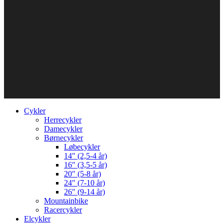
Cykler
Herrecykler
Damecykler
Børnecykler
Løbecykler
14″ (2,5-4 år)
16″ (3,5-5 år)
20″ (5-8 år)
24″ (7-10 år)
26″ (9-14 år)
Mountainbike
Racercykler
Elcykler