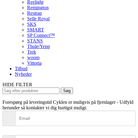
Reelight
Remington
Restrap
Selle Royal
SKS
SMART
SP Connect™
STANS
Thule/Yepp
Trek
woom
Vittoria
Tilbud
Nyheder
HIDE FILTER
Search
Søg
for:
Forespørg på leveringstid
Cyklen er muligvis på fjernlager - Udfyld
herunder så kontakter vi dig hurtigst muligt.