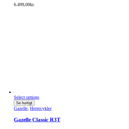
Mulighederne
6.499,00
kr.
kan
vælges
på
varesiden
Select options
Se hurtigt
Gazelle
,
Herrecykler
Gazelle Classic R3T