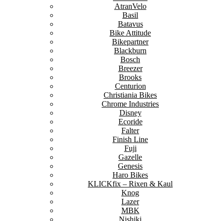
AtranVelo
Basil
Batavus
Bike Attitude
Bikepartner
Blackburn
Bosch
Breezer
Brooks
Centurion
Christiania Bikes
Chrome Industries
Disney
Ecoride
Falter
Finish Line
Fuji
Gazelle
Genesis
Haro Bikes
KLICKfix – Rixen & Kaul
Knog
Lazer
MBK
Nishiki