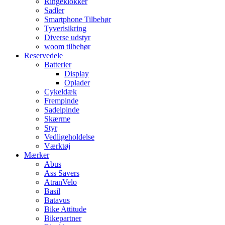
Ringeklokker
Sadler
Smartphone Tilbehør
Tyverisikring
Diverse udstyr
woom tilbehør
Reservedele
Batterier
Display
Oplader
Cykeldæk
Frempinde
Sadelpinde
Skærme
Styr
Vedligeholdelse
Værktøj
Mærker
Abus
Ass Savers
AtranVelo
Basil
Batavus
Bike Attitude
Bikepartner