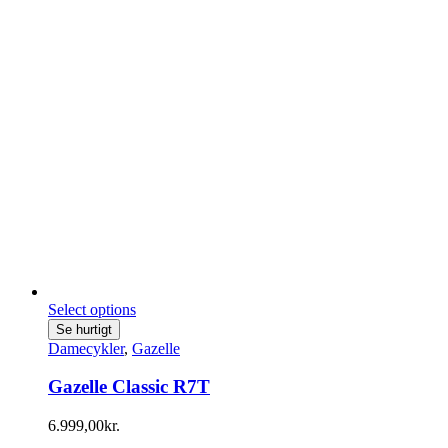
Select options
Se hurtigt
Damecykler
,
Gazelle
Gazelle Classic R7T
6.999,00
kr.