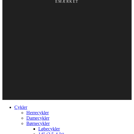
EMÆRKET
Cykler
Herrecykler
Damecykler
Børnecykler
Løbecykler