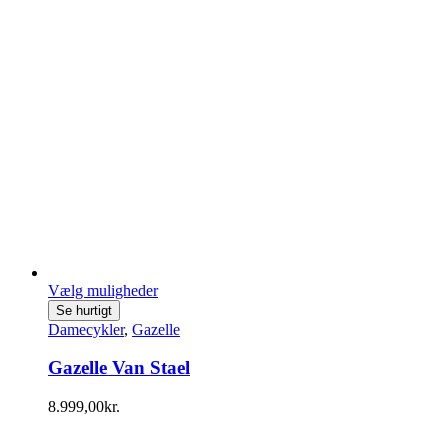
på
varesiden
Vælg muligheder
Dette
Se hurtigt
vare
Damecykler
,
Gazelle
har
flere
Gazelle Van Stael
varianter.
Mulighederne
8.999,00
kr.
kan
vælges