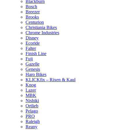
Blackburn
Bosch
Breezer
Brooks
Centurion
Christiania Bikes
Chrome Industries
Disney
Ecoride
Falter
Finish Line
Fuji
Gazelle
Genesis
Haro Bikes
KLICKfix – Rixen & Kaul
Knog
Lazer
MBK
Nishiki
Ortlieb
Pelago
PRO
Raleigh
Reany