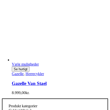
varesiden
Vælg muligheder
Dette
Se hurtigt
vare
Gazelle
,
Herrecykler
har
flere
Gazelle Van Stael
varianter.
Mulighederne
8.999,00
kr.
kan
vælges
på
Produkt kategorier
varesiden