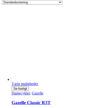
Vælg muligheder
Dette
Se hurtigt
vare
Damecykler
,
Gazelle
har
flere
Gazelle Classic R3T
varianter.