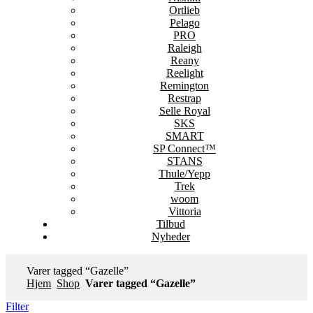
Ortlieb
Pelago
PRO
Raleigh
Reany
Reelight
Remington
Restrap
Selle Royal
SKS
SMART
SP Connect™
STANS
Thule/Yepp
Trek
woom
Vittoria
Tilbud
Nyheder
Varer tagged “Gazelle”
Hjem
Shop
Varer tagged “Gazelle”
Filter