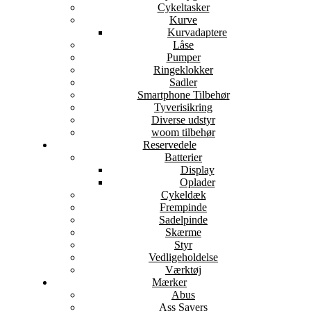
Cykeltasker
Kurve
Kurvadaptere
Låse
Pumper
Ringeklokker
Sadler
Smartphone Tilbehør
Tyverisikring
Diverse udstyr
woom tilbehør
Reservedele
Batterier
Display
Oplader
Cykeldæk
Frempinde
Sadelpinde
Skærme
Styr
Vedligeholdelse
Værktøj
Mærker
Abus
Ass Savers