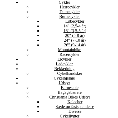
Cykler
Herrecykler
Damecykler
Børnecykler
Løbecykler
14″ (2,5-4 år)
16″ (3,5-5 år)
20″ (5-8 år)
24″ (7-10 år)
26″ (9-14 år)
Mountainbike
Racercykler
Elcykler
Ladcykler
Beklædning
Cykelhandsker
Cykelhjelme
Udstyr
Barnestole
Bagagebærere
Christiania Bikes Udstyr
Kalecher
Sæde og fastspændelse
Diverse
Cykellygter