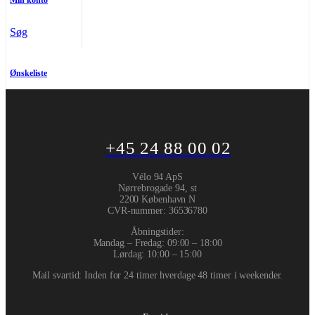
Min konto
Søg
Ønskeliste
+45 24 88 00 02
Vélo 94 ApS
Nørrebrogade 94, st
2200 København N
CVR-nummer
:
36536780
Åbningstider:
Mandag – Fredag: 09:00 – 18:00
Lørdag: 10:00 – 15:00
Mail svartid: Inden for 24 timer hverdage 48 timer i weekender.