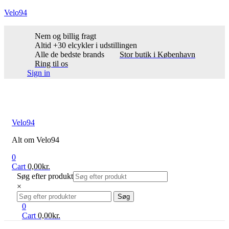
Velo94
Nem og billig fragt
Altid +30 elcykler i udstillingen
Alle de bedste brands
Stor butik i København
Ring til os
Sign in
Menu
Velo94
Alt om Velo94
0
Cart
0,00
kr.
Søg efter produkt
×
Search
Søg
for:
0
Cart
0,00
kr.