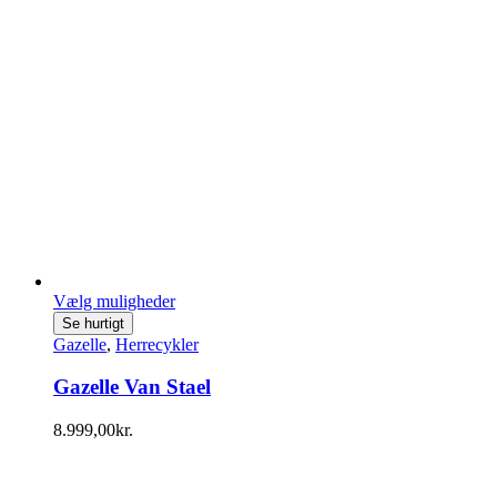
varesiden
Vælg muligheder
Dette
Se hurtigt
vare
Gazelle
,
Herrecykler
har
flere
Gazelle Van Stael
varianter.
Mulighederne
8.999,00
kr.
kan
vælges
på