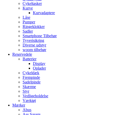
Cykeltasker
Kurve
Kurvadaptere
Låse
Pumper
Ringeklokker
Sadler
Smartphone Tilbehør
Tyverisikring
Diverse udstyr
woom tilbehør
Reservedele
Batterier
Display
Oplader
Cykeldæk
Frempinde
Sadelpinde
Skærme
Styr
Vedligeholdelse
Værktøj
Mærker
Abus
Ass Savers