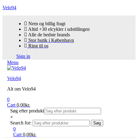
Velo94
Nem og billig fragt
Altid +30 elcykler i udstillingen
Alle de bedste brands
Stor butik i København
Ring til os
Sign in
Menu
Velo94
Alt om Velo94
0
Cart
0,00
kr.
Søg efter produkt
×
Search for:
Søg
0
Cart
0,00
kr.