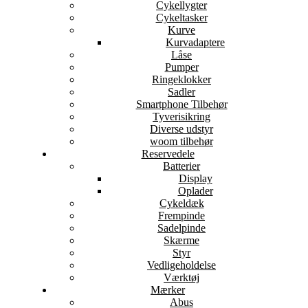
Cykellygter
Cykeltasker
Kurve
Kurvadaptere
Låse
Pumper
Ringeklokker
Sadler
Smartphone Tilbehør
Tyverisikring
Diverse udstyr
woom tilbehør
Reservedele
Batterier
Display
Oplader
Cykeldæk
Frempinde
Sadelpinde
Skærme
Styr
Vedligeholdelse
Værktøj
Mærker
Abus