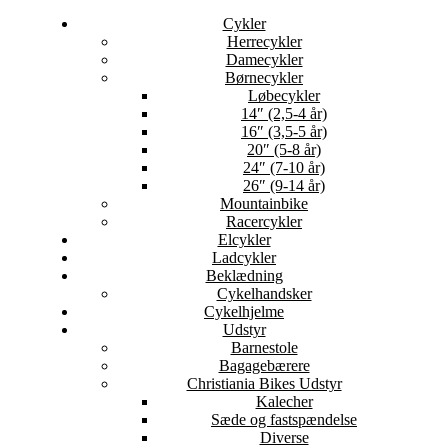
Cykler
Herrecykler
Damecykler
Børnecykler
Løbecykler
14″ (2,5-4 år)
16″ (3,5-5 år)
20″ (5-8 år)
24″ (7-10 år)
26″ (9-14 år)
Mountainbike
Racercykler
Elcykler
Ladcykler
Beklædning
Cykelhandsker
Cykelhjelme
Udstyr
Barnestole
Bagagebærere
Christiania Bikes Udstyr
Kalecher
Sæde og fastspændelse
Diverse