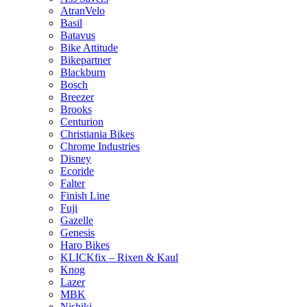
AtranVelo
Basil
Batavus
Bike Attitude
Bikepartner
Blackburn
Bosch
Breezer
Brooks
Centurion
Christiania Bikes
Chrome Industries
Disney
Ecoride
Falter
Finish Line
Fuji
Gazelle
Genesis
Haro Bikes
KLICKfix – Rixen & Kaul
Knog
Lazer
MBK
Nishiki