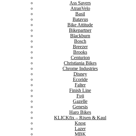
Ass Savers
AtranVelo
Basil
Batavus
Bike Attitude
Bikepartner
Blackburn
Bosch
Breezer
Brooks
Centurion
Christiania Bikes
Chrome Industries
Disney
Ecoride
Falter
Finish Line
Fuji
Gazelle
Genesis
Haro Bikes
KLICKfix – Rixen & Kaul
Knog
Lazer
MBK