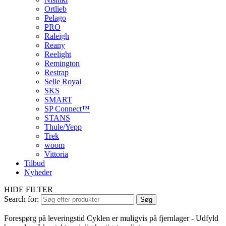
Ortlieb
Pelago
PRO
Raleigh
Reany
Reelight
Remington
Restrap
Selle Royal
SKS
SMART
SP Connect™
STANS
Thule/Yepp
Trek
woom
Vittoria
Tilbud
Nyheder
HIDE FILTER
Search for:
Søg
Forespørg på leveringstid
Cyklen er muligvis på fjernlager - Udfyld