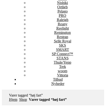
Nishiki
Ortlieb
Pelago
PRO
Raleigh
Reany
Reelight
Remington
Restrap
Selle Royal
SKS
SMART
SP Connect™
STANS
Thule/Yepp
Trek
woom
Vittoria
Tilbud
Nyheder
Varer tagged “høj fart”
Hjem
Shop
Varer tagged “høj fart”