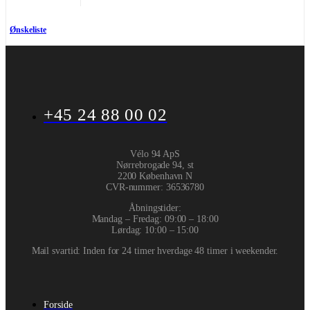
Ønskeliste
+45 24 88 00 02
Vélo 94 ApS
Nørrebrogade 94, st
2200 København N
CVR-nummer
:
36536780
Åbningstider:
Mandag – Fredag: 09:00 – 18:00
Lørdag: 10:00 – 15:00
Mail svartid: Inden for 24 timer hverdage 48 timer i weekender.
Forside