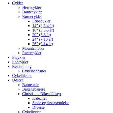
Cykler
Herrecykler
Damecykler
Børnecykler
Løbecykler
14″ (2,5-4 år)
16″ (3,5-5 år)
20″ (5-8 år)
24″ (7-10 år)
26″ (9-14 år)
Mountainbike
Racercykler
Elcykler
Ladcykler
Beklædning
Cykelhandsker
Cykelhjelme
Udstyr
Barnestole
Bagagebærere
Christiania Bikes Udstyr
Kalecher
Sæde og fastspændelse
Diverse
Cykellygter