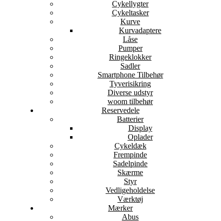
Cykellygter
Cykeltasker
Kurve
Kurvadaptere
Låse
Pumper
Ringeklokker
Sadler
Smartphone Tilbehør
Tyverisikring
Diverse udstyr
woom tilbehør
Reservedele
Batterier
Display
Oplader
Cykeldæk
Frempinde
Sadelpinde
Skærme
Styr
Vedligeholdelse
Værktøj
Mærker
Abus