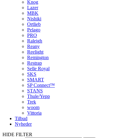
Knog
Lazer
MBK
Nishiki
Ortlieb
Pelago
PRO
Raleigh
Reany
Reelight
Remington
Restrap
Selle Royal
SKS
SMART
SP Connect™
STANS
Thule/Yepp
Trek
woom
Vittoria
Tilbud
Nyheder
HIDE FILTER