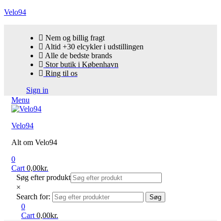
Velo94
Nem og billig fragt
Altid +30 elcykler i udstillingen
Alle de bedste brands
Stor butik i København
Ring til os
Sign in
Menu
Velo94
Alt om Velo94
0
Cart
0,00
kr.
Søg efter produkt
×
Search for:
Søg
0
Cart
0,00
kr.