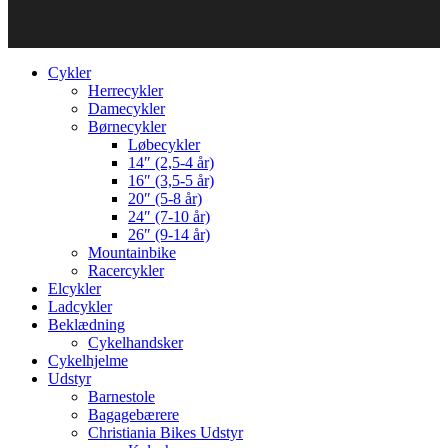
Cykler
Herrecykler
Damecykler
Børnecykler
Løbecykler
14″ (2,5-4 år)
16″ (3,5-5 år)
20″ (5-8 år)
24″ (7-10 år)
26″ (9-14 år)
Mountainbike
Racercykler
Elcykler
Ladcykler
Beklædning
Cykelhandsker
Cykelhjelme
Udstyr
Barnestole
Bagagebærere
Christiania Bikes Udstyr