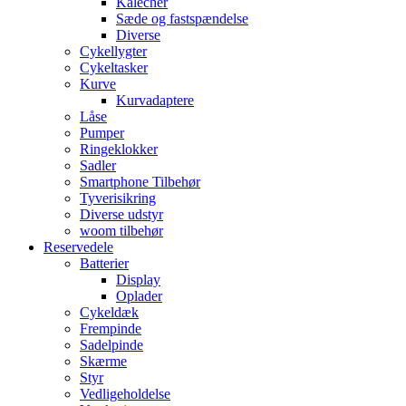
Kalecher
Sæde og fastspændelse
Diverse
Cykellygter
Cykeltasker
Kurve
Kurvadaptere
Låse
Pumper
Ringeklokker
Sadler
Smartphone Tilbehør
Tyverisikring
Diverse udstyr
woom tilbehør
Reservedele
Batterier
Display
Oplader
Cykeldæk
Frempinde
Sadelpinde
Skærme
Styr
Vedligeholdelse