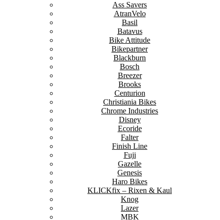
Ass Savers
AtranVelo
Basil
Batavus
Bike Attitude
Bikepartner
Blackburn
Bosch
Breezer
Brooks
Centurion
Christiania Bikes
Chrome Industries
Disney
Ecoride
Falter
Finish Line
Fuji
Gazelle
Genesis
Haro Bikes
KLICKfix – Rixen & Kaul
Knog
Lazer
MBK