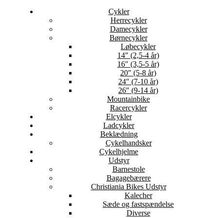
Cykler
Herrecykler
Damecykler
Børnecykler
Løbecykler
14″ (2,5-4 år)
16″ (3,5-5 år)
20″ (5-8 år)
24″ (7-10 år)
26″ (9-14 år)
Mountainbike
Racercykler
Elcykler
Ladcykler
Beklædning
Cykelhandsker
Cykelhjelme
Udstyr
Barnestole
Bagagebærere
Christiania Bikes Udstyr
Kalecher
Sæde og fastspændelse
Diverse