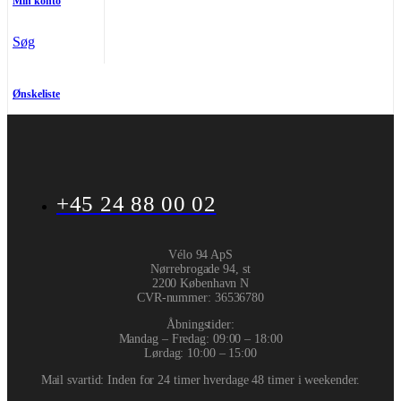
Min konto
Søg
Ønskeliste
+45 24 88 00 02
Vélo 94 ApS
Nørrebrogade 94, st
2200 København N
CVR-nummer
:
36536780
Åbningstider:
Mandag – Fredag: 09:00 – 18:00
Lørdag: 10:00 – 15:00
Mail svartid: Inden for 24 timer hverdage 48 timer i weekender.