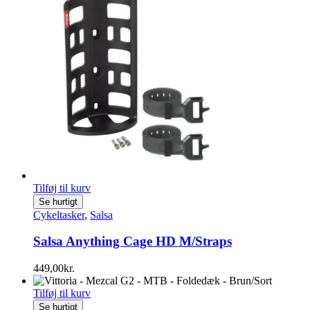
Tilføj til kurv
Se hurtigt
Cykeltasker
,
Salsa
Salsa Anything Cage HD M/Straps
449,00
kr.
Tilføj til kurv
Se hurtigt