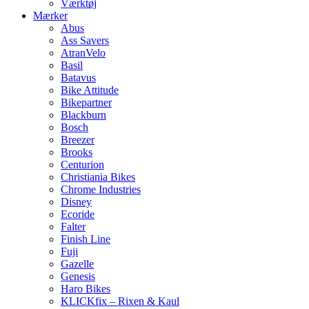
Værktøj
Mærker
Abus
Ass Savers
AtranVelo
Basil
Batavus
Bike Attitude
Bikepartner
Blackburn
Bosch
Breezer
Brooks
Centurion
Christiania Bikes
Chrome Industries
Disney
Ecoride
Falter
Finish Line
Fuji
Gazelle
Genesis
Haro Bikes
KLICKfix – Rixen & Kaul