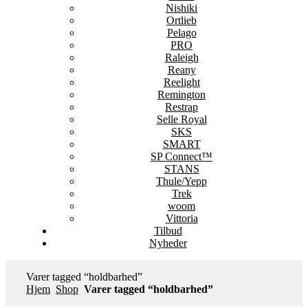
Nishiki
Ortlieb
Pelago
PRO
Raleigh
Reany
Reelight
Remington
Restrap
Selle Royal
SKS
SMART
SP Connect™
STANS
Thule/Yepp
Trek
woom
Vittoria
Tilbud
Nyheder
Varer tagged “holdbarhed”
Hjem
Shop
Varer tagged “holdbarhed”