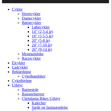
Cykler
Herrecykler
Damecykler
Børnecykler
Løbecykler
14″ (2,5-4 år)
16″ (3,5-5 år)
20″ (5-8 år)
24″ (7-10 år)
26″ (9-14 år)
Mountainbike
Racercykler
Elcykler
Ladcykler
Beklædning
Cykelhandsker
Cykelhjelme
Udstyr
Barnestole
Bagagebærere
Christiania Bikes Udstyr
Kalecher
Sæde og fastspændelse