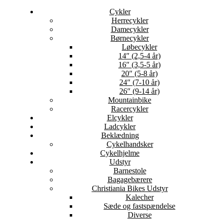
Cykler
Herrecykler
Damecykler
Børnecykler
Løbecykler
14″ (2,5-4 år)
16″ (3,5-5 år)
20″ (5-8 år)
24″ (7-10 år)
26″ (9-14 år)
Mountainbike
Racercykler
Elcykler
Ladcykler
Beklædning
Cykelhandsker
Cykelhjelme
Udstyr
Barnestole
Bagagebærere
Christiania Bikes Udstyr
Kalecher
Sæde og fastspændelse
Diverse