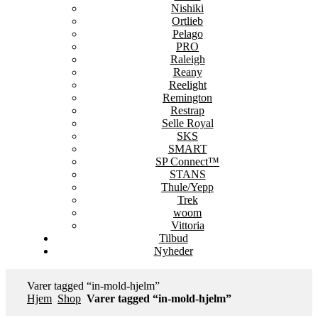
Nishiki
Ortlieb
Pelago
PRO
Raleigh
Reany
Reelight
Remington
Restrap
Selle Royal
SKS
SMART
SP Connect™
STANS
Thule/Yepp
Trek
woom
Vittoria
Tilbud
Nyheder
Varer tagged “in-mold-hjelm”
Hjem
Shop
Varer tagged “in-mold-hjelm”