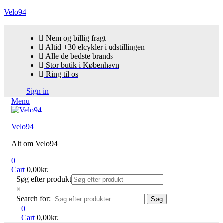
Velo94
Nem og billig fragt
Altid +30 elcykler i udstillingen
Alle de bedste brands
Stor butik i København
Ring til os
Sign in
Menu
Velo94
Alt om Velo94
0
Cart
0,00
kr.
Søg efter produkt
×
Search for:
Søg
0
Cart
0,00
kr.