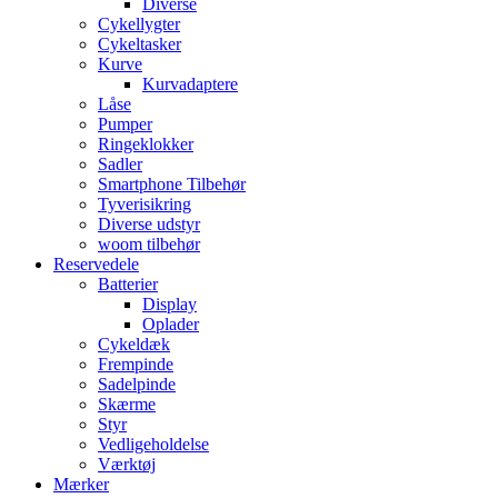
Diverse
Cykellygter
Cykeltasker
Kurve
Kurvadaptere
Låse
Pumper
Ringeklokker
Sadler
Smartphone Tilbehør
Tyverisikring
Diverse udstyr
woom tilbehør
Reservedele
Batterier
Display
Oplader
Cykeldæk
Frempinde
Sadelpinde
Skærme
Styr
Vedligeholdelse
Værktøj
Mærker