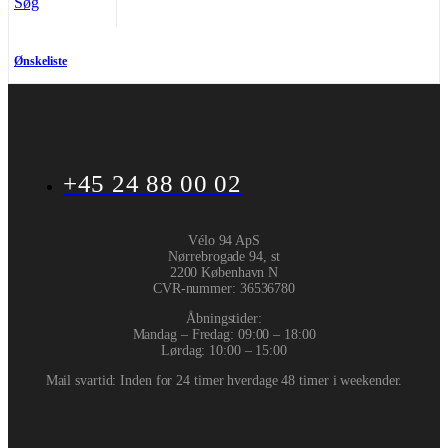
Søg
Ønskeliste
+45 24 88 00 02
Vélo 94 ApS
Nørrebrogade 94, st
2200 København N
CVR-nummer
:
36536780
Åbningstider:
Mandag – Fredag: 09:00 – 18:00
Lørdag: 10:00 – 15:00
Mail svartid: Inden for 24 timer hverdage 48 timer i weekender.