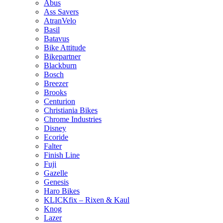
Abus
Ass Savers
AtranVelo
Basil
Batavus
Bike Attitude
Bikepartner
Blackburn
Bosch
Breezer
Brooks
Centurion
Christiania Bikes
Chrome Industries
Disney
Ecoride
Falter
Finish Line
Fuji
Gazelle
Genesis
Haro Bikes
KLICKfix – Rixen & Kaul
Knog
Lazer