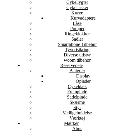
Cykellygter
Cykeltasker
Kurve
Kurvadaptere
Låse
Pumper
Ringeklokker
Sadler
Smartphone Tilbehør
Tyverisikring
Diverse udstyr
woom tilbehør
Reservedele
Batterier
Display
Oplader
Cykeldæk
Frempinde
Sadelpinde
Skærme
Styr
Vedligeholdelse
Værktøj
Mærker
Abus