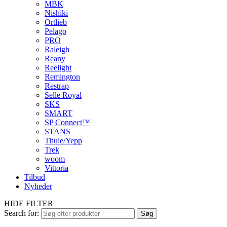
MBK
Nishiki
Ortlieb
Pelago
PRO
Raleigh
Reany
Reelight
Remington
Restrap
Selle Royal
SKS
SMART
SP Connect™
STANS
Thule/Yepp
Trek
woom
Vittoria
Tilbud
Nyheder
HIDE FILTER
Search for:
Søg