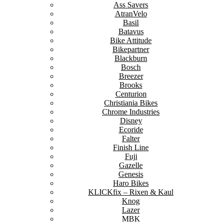
Ass Savers
AtranVelo
Basil
Batavus
Bike Attitude
Bikepartner
Blackburn
Bosch
Breezer
Brooks
Centurion
Christiania Bikes
Chrome Industries
Disney
Ecoride
Falter
Finish Line
Fuji
Gazelle
Genesis
Haro Bikes
KLICKfix – Rixen & Kaul
Knog
Lazer
MBK