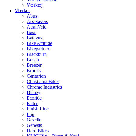
Værktøj
Mærker
Abus
Ass Savers
AtranVelo
Basil
Batavus
Bike Attitude
Bikepartner
Blackburn
Bosch
Breezer
Brooks
Centurion
Christiania Bikes
Chrome Industries
Disney
Ecoride
Falter
Finish Line
Fuji
Gazelle
Genesis
Haro Bikes