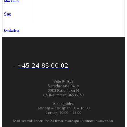
Min konto
Søg
Ønskeliste
+45 24 88 00 02
Vélo 94 ApS
Nørrebrogade 94, st
2200 København N
CVR-nummer
:
36536780
Åbningstider:
Mandag – Fredag: 09:00 – 18:00
Lørdag: 10:00 – 15:00
Mail svartid: Inden for 24 timer hverdage 48 timer i weekender.