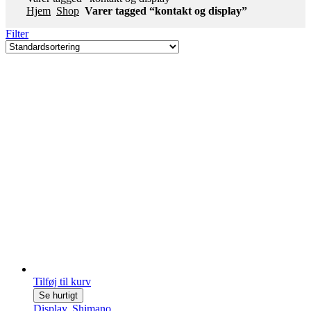
Hjem
Shop
Varer tagged “kontakt og display”
Filter
Tilføj til kurv
Se hurtigt
Display
,
Shimano