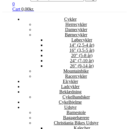
0
Cart
0,00
kr.
Cykler
Herrecykler
Damecykler
Børnecykler
Løbecykler
14″ (2,5-4 år)
16″ (3,5-5 år)
20″ (5-8 år)
24″ (7-10 år)
26″ (9-14 år)
Mountainbike
Racercykler
Elcykler
Ladcykler
Beklædning
Cykelhandsker
Cykelhjelme
Udstyr
Barnestole
Bagagebærere
Christiania Bikes Udstyr
Kalecher