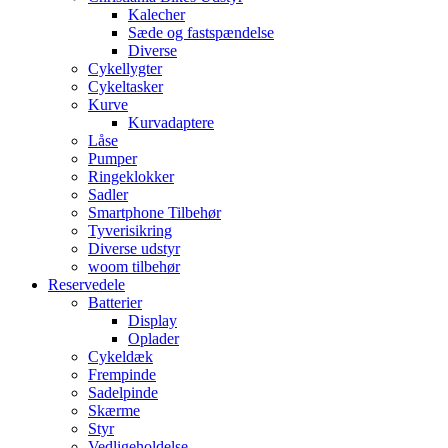
Kalecher
Sæde og fastspændelse
Diverse
Cykellygter
Cykeltasker
Kurve
Kurvadaptere
Låse
Pumper
Ringeklokker
Sadler
Smartphone Tilbehør
Tyverisikring
Diverse udstyr
woom tilbehør
Reservedele
Batterier
Display
Oplader
Cykeldæk
Frempinde
Sadelpinde
Skærme
Styr
Vedligeholdelse