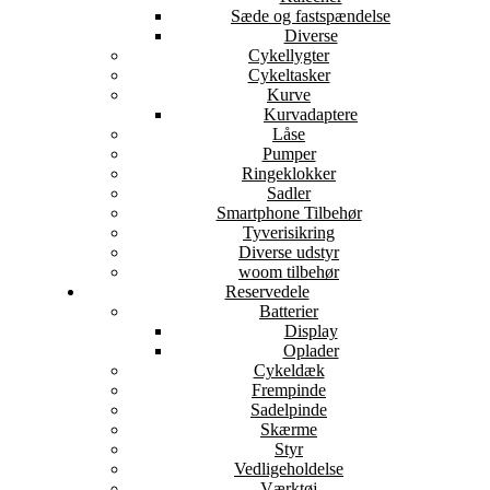
Sæde og fastspændelse
Diverse
Cykellygter
Cykeltasker
Kurve
Kurvadaptere
Låse
Pumper
Ringeklokker
Sadler
Smartphone Tilbehør
Tyverisikring
Diverse udstyr
woom tilbehør
Reservedele
Batterier
Display
Oplader
Cykeldæk
Frempinde
Sadelpinde
Skærme
Styr
Vedligeholdelse
Værktøj