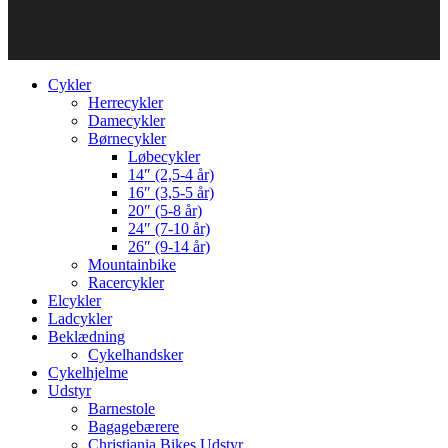
Cykler
Herrecykler
Damecykler
Børnecykler
Løbecykler
14″ (2,5-4 år)
16″ (3,5-5 år)
20″ (5-8 år)
24″ (7-10 år)
26″ (9-14 år)
Mountainbike
Racercykler
Elcykler
Ladcykler
Beklædning
Cykelhandsker
Cykelhjelme
Udstyr
Barnestole
Bagagebærere
Christiania Bikes Udstyr