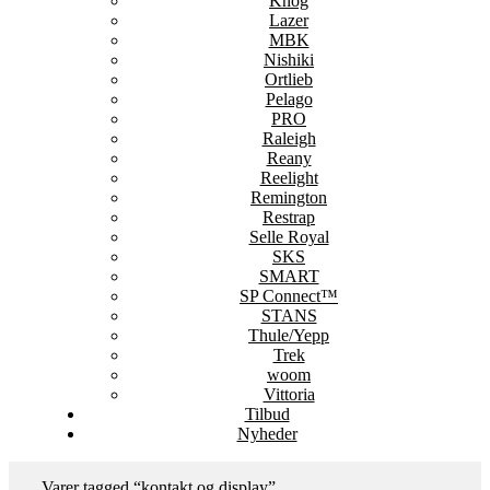
Knog
Lazer
MBK
Nishiki
Ortlieb
Pelago
PRO
Raleigh
Reany
Reelight
Remington
Restrap
Selle Royal
SKS
SMART
SP Connect™
STANS
Thule/Yepp
Trek
woom
Vittoria
Tilbud
Nyheder
Varer tagged “kontakt og display”