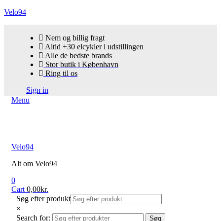
Velo94
Nem og billig fragt
Altid +30 elcykler i udstillingen
Alle de bedste brands
Stor butik i København
Ring til os
Sign in
Menu
Velo94
Alt om Velo94
0
Cart
0,00
kr.
Søg efter produkt
×
Search for:
Søg