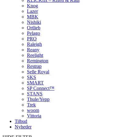
KLICKfix – Rixen & Kaul
Knog
Lazer
MBK
Nishiki
Ortlieb
Pelago
PRO
Raleigh
Reany
Reelight
Remington
Restrap
Selle Royal
SKS
SMART
SP Connect™
STANS
Thule/Yepp
Trek
woom
Vittoria
Tilbud
Nyheder