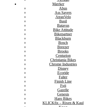
Mærker
Abus
Ass Savers
AtranVelo
Basil
Batavus
Bike Attitude
Bikepartner
Blackburn
Bosch
Breezer
Brooks
Centurion
Christiania Bikes
Chrome Industries
Disney
Ecoride
Falter
Finish Line
Fuji
Gazelle
Genesis
Haro Bikes
KLICKfix – Rixen & Kaul