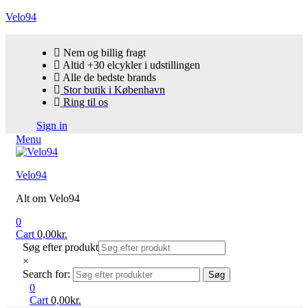
Velo94
Nem og billig fragt
Altid +30 elcykler i udstillingen
Alle de bedste brands
Stor butik i København
Ring til os
Sign in
Menu
Velo94
Alt om Velo94
0
Cart
0,00
kr.
Søg efter produkt
×
Search for:
Søg
0
Cart
0,00
kr.