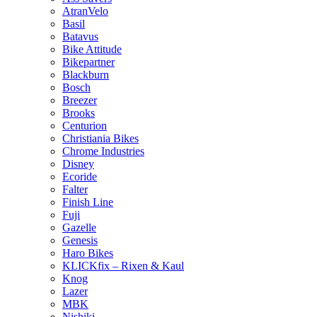
AtranVelo
Basil
Batavus
Bike Attitude
Bikepartner
Blackburn
Bosch
Breezer
Brooks
Centurion
Christiania Bikes
Chrome Industries
Disney
Ecoride
Falter
Finish Line
Fuji
Gazelle
Genesis
Haro Bikes
KLICKfix – Rixen & Kaul
Knog
Lazer
MBK
Nishiki