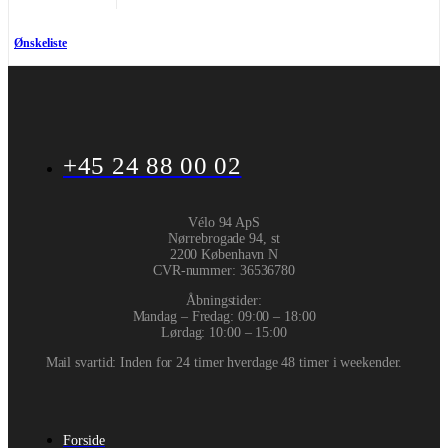
Ønskeliste
+45 24 88 00 02
Vélo 94 ApS
Nørrebrogade 94, st
2200 København N
CVR-nummer
:
36536780
Åbningstider:
Mandag – Fredag: 09:00 – 18:00
Lørdag: 10:00 – 15:00
Mail svartid: Inden for 24 timer hverdage 48 timer i weekender.
Forside