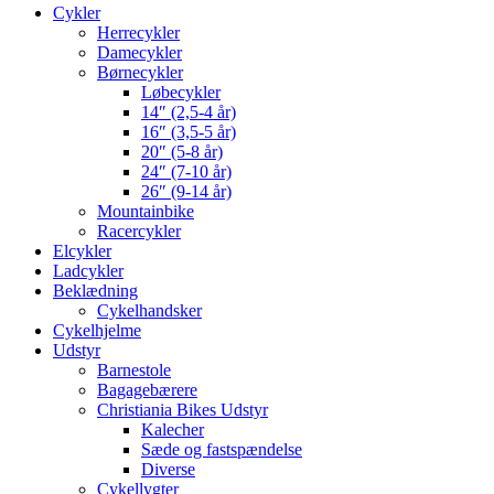
Cykler
Herrecykler
Damecykler
Børnecykler
Løbecykler
14″ (2,5-4 år)
16″ (3,5-5 år)
20″ (5-8 år)
24″ (7-10 år)
26″ (9-14 år)
Mountainbike
Racercykler
Elcykler
Ladcykler
Beklædning
Cykelhandsker
Cykelhjelme
Udstyr
Barnestole
Bagagebærere
Christiania Bikes Udstyr
Kalecher
Sæde og fastspændelse
Diverse
Cykellygter