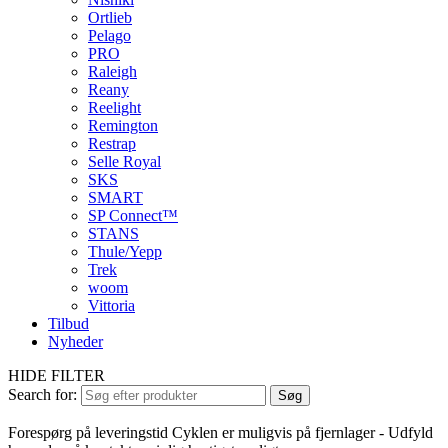
Ortlieb
Pelago
PRO
Raleigh
Reany
Reelight
Remington
Restrap
Selle Royal
SKS
SMART
SP Connect™
STANS
Thule/Yepp
Trek
woom
Vittoria
Tilbud
Nyheder
HIDE FILTER
Search for:
Søg
Forespørg på leveringstid
Cyklen er muligvis på fjernlager - Udfyld