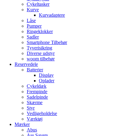
Cykeltasker
Kurve
Kurvadaptere
Låse
Pumper
Ringeklokker
Sadler
Smartphone Tilbehør
Tyverisikring
Diverse udstyr
woom tilbehør
Reservedele
Batterier
Display
Oplader
Cykeldæk
Frempinde
Sadelpinde
Skærme
Styr
Vedligeholdelse
Værktøj
Mærker
Abus
Ass Savers