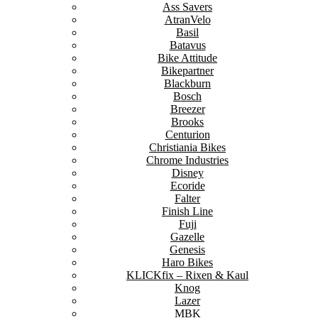
Ass Savers
AtranVelo
Basil
Batavus
Bike Attitude
Bikepartner
Blackburn
Bosch
Breezer
Brooks
Centurion
Christiania Bikes
Chrome Industries
Disney
Ecoride
Falter
Finish Line
Fuji
Gazelle
Genesis
Haro Bikes
KLICKfix – Rixen & Kaul
Knog
Lazer
MBK