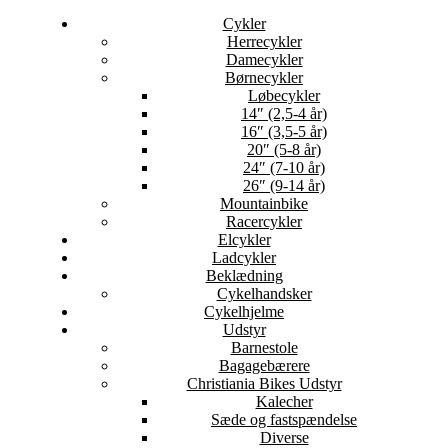
Cykler
Herrecykler
Damecykler
Børnecykler
Løbecykler
14″ (2,5-4 år)
16″ (3,5-5 år)
20″ (5-8 år)
24″ (7-10 år)
26″ (9-14 år)
Mountainbike
Racercykler
Elcykler
Ladcykler
Beklædning
Cykelhandsker
Cykelhjelme
Udstyr
Barnestole
Bagagebærere
Christiania Bikes Udstyr
Kalecher
Sæde og fastspændelse
Diverse