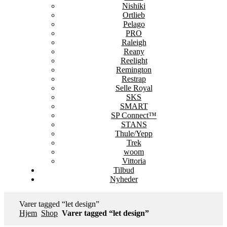
Nishiki
Ortlieb
Pelago
PRO
Raleigh
Reany
Reelight
Remington
Restrap
Selle Royal
SKS
SMART
SP Connect™
STANS
Thule/Yepp
Trek
woom
Vittoria
Tilbud
Nyheder
Varer tagged “let design”
Hjem
Shop
Varer tagged “let design”