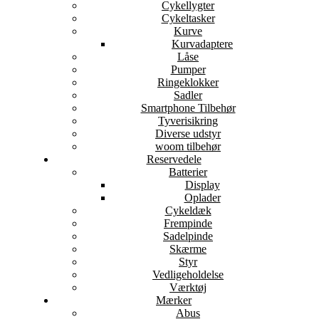
Cykellygter
Cykeltasker
Kurve
Kurvadaptere
Låse
Pumper
Ringeklokker
Sadler
Smartphone Tilbehør
Tyverisikring
Diverse udstyr
woom tilbehør
Reservedele
Batterier
Display
Oplader
Cykeldæk
Frempinde
Sadelpinde
Skærme
Styr
Vedligeholdelse
Værktøj
Mærker
Abus