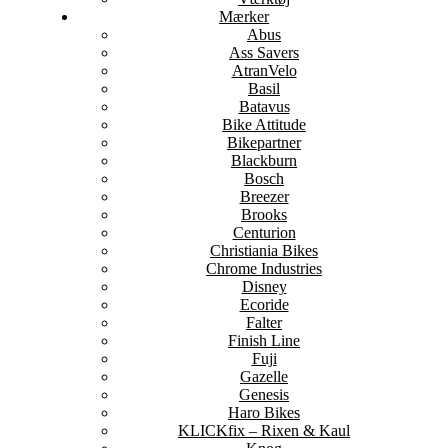
Mærker
Abus
Ass Savers
AtranVelo
Basil
Batavus
Bike Attitude
Bikepartner
Blackburn
Bosch
Breezer
Brooks
Centurion
Christiania Bikes
Chrome Industries
Disney
Ecoride
Falter
Finish Line
Fuji
Gazelle
Genesis
Haro Bikes
KLICKfix – Rixen & Kaul