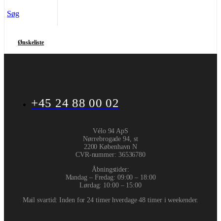
Søg
Ønskeliste
+45 24 88 00 02
Vélo 94 ApS
Nørrebrogade 94, st
2200 København N
CVR-nummer
:
36536780
Åbningstider:
Mandag – Fredag: 09:00 – 18:00
Lørdag: 10:00 – 15:00
Mail svartid: Inden for 24 timer hverdage 48 timer i weekender.