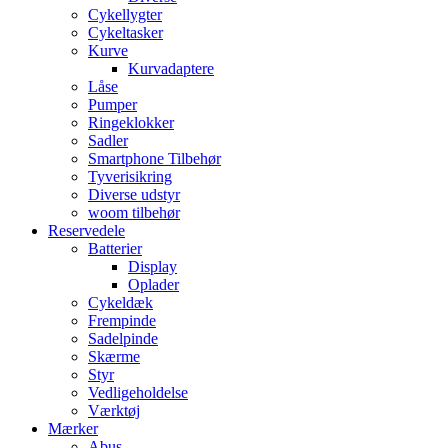
Cykellygter
Cykeltasker
Kurve
Kurvadaptere
Låse
Pumper
Ringeklokker
Sadler
Smartphone Tilbehør
Tyverisikring
Diverse udstyr
woom tilbehør
Reservedele
Batterier
Display
Oplader
Cykeldæk
Frempinde
Sadelpinde
Skærme
Styr
Vedligeholdelse
Værktøj
Mærker
Abus