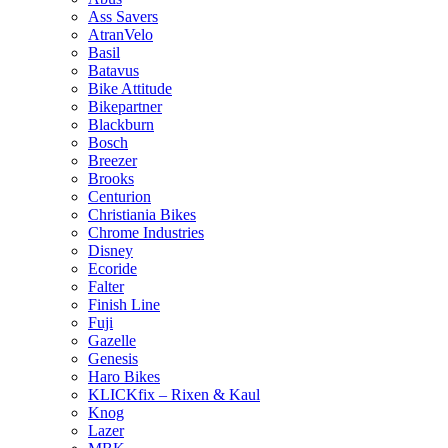
Ass Savers
AtranVelo
Basil
Batavus
Bike Attitude
Bikepartner
Blackburn
Bosch
Breezer
Brooks
Centurion
Christiania Bikes
Chrome Industries
Disney
Ecoride
Falter
Finish Line
Fuji
Gazelle
Genesis
Haro Bikes
KLICKfix – Rixen & Kaul
Knog
Lazer