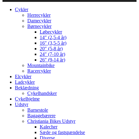
Cykler
Herrecykler
Damecykler
Børnecykler
Løbecykler
14″ (2,5-4 år)
16″ (3,5-5 år)
20″ (5-8 år)
24″ (7-10 år)
26″ (9-14 år)
Mountainbike
Racercykler
Elcykler
Ladcykler
Beklædning
Cykelhandsker
Cykelhjelme
Udstyr
Barnestole
Bagagebærere
Christiania Bikes Udstyr
Kalecher
Sæde og fastspændelse
Diverse