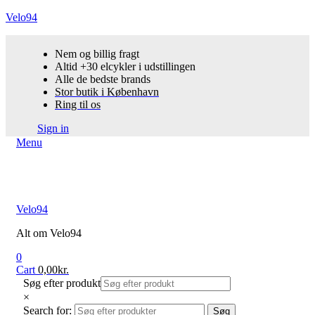
Velo94
Nem og billig fragt
Altid +30 elcykler i udstillingen
Alle de bedste brands
Stor butik i København
Ring til os
Sign in
Menu
Velo94
Alt om Velo94
0
Cart
0,00
kr.
Søg efter produkt
×
Search for:
Søg