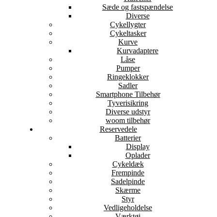
Sæde og fastspændelse
Diverse
Cykellygter
Cykeltasker
Kurve
Kurvadaptere
Låse
Pumper
Ringeklokker
Sadler
Smartphone Tilbehør
Tyverisikring
Diverse udstyr
woom tilbehør
Reservedele
Batterier
Display
Oplader
Cykeldæk
Frempinde
Sadelpinde
Skærme
Styr
Vedligeholdelse
Værktøj