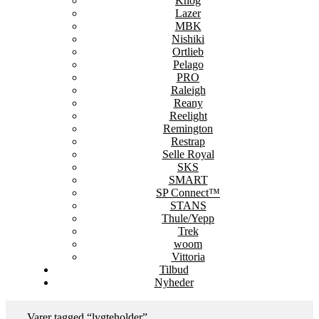
Knog
Lazer
MBK
Nishiki
Ortlieb
Pelago
PRO
Raleigh
Reany
Reelight
Remington
Restrap
Selle Royal
SKS
SMART
SP Connect™
STANS
Thule/Yepp
Trek
woom
Vittoria
Tilbud
Nyheder
Varer tagged “lygteholder”