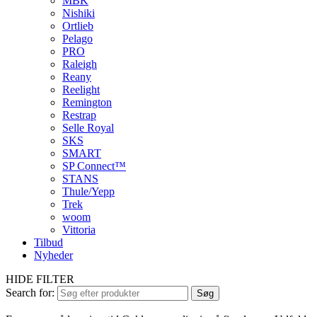
MBK
Nishiki
Ortlieb
Pelago
PRO
Raleigh
Reany
Reelight
Remington
Restrap
Selle Royal
SKS
SMART
SP Connect™
STANS
Thule/Yepp
Trek
woom
Vittoria
Tilbud
Nyheder
HIDE FILTER
Search for:
Søg