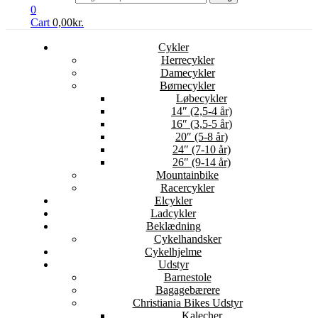
0
Cart
0,00
kr.
Cykler
Herrecykler
Damecykler
Børnecykler
Løbecykler
14″ (2,5-4 år)
16″ (3,5-5 år)
20″ (5-8 år)
24″ (7-10 år)
26″ (9-14 år)
Mountainbike
Racercykler
Elcykler
Ladcykler
Beklædning
Cykelhandsker
Cykelhjelme
Udstyr
Barnestole
Bagagebærere
Christiania Bikes Udstyr
Kalecher