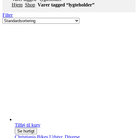
Hjem
Shop
Varer tagged “lygteholder”
Filter
Tilføj til kurv
Se hurtigt
Christiania Bikes Udstyr
,
Diverse