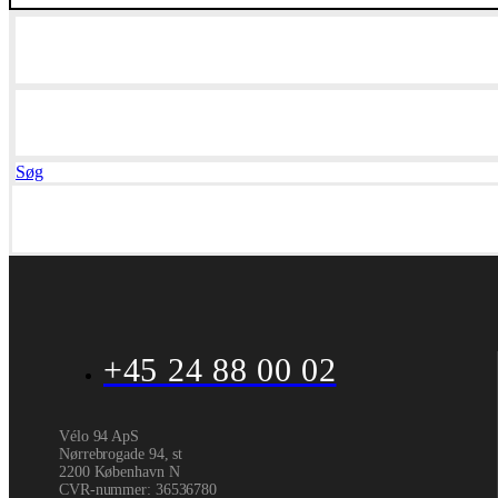
Søg
+45 24 88 00 02
Vélo 94 ApS
Nørrebrogade 94, st
2200 København N
CVR-nummer
:
36536780