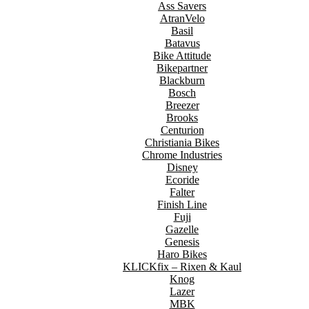
Ass Savers
AtranVelo
Basil
Batavus
Bike Attitude
Bikepartner
Blackburn
Bosch
Breezer
Brooks
Centurion
Christiania Bikes
Chrome Industries
Disney
Ecoride
Falter
Finish Line
Fuji
Gazelle
Genesis
Haro Bikes
KLICKfix – Rixen & Kaul
Knog
Lazer
MBK