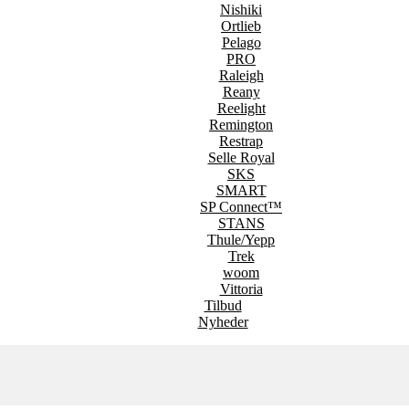
Nishiki
Ortlieb
Pelago
PRO
Raleigh
Reany
Reelight
Remington
Restrap
Selle Royal
SKS
SMART
SP Connect™
STANS
Thule/Yepp
Trek
woom
Vittoria
Tilbud
Nyheder