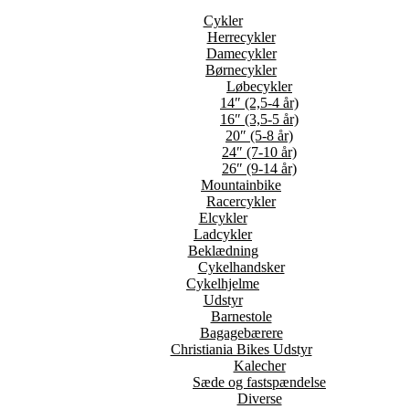
Cykler
Herrecykler
Damecykler
Børnecykler
Løbecykler
14″ (2,5-4 år)
16″ (3,5-5 år)
20″ (5-8 år)
24″ (7-10 år)
26″ (9-14 år)
Mountainbike
Racercykler
Elcykler
Ladcykler
Beklædning
Cykelhandsker
Cykelhjelme
Udstyr
Barnestole
Bagagebærere
Christiania Bikes Udstyr
Kalecher
Sæde og fastspændelse
Diverse