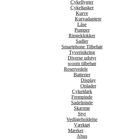
Cykellygter
Cykeltasker
Kurve
Kurvadaptere
Låse
Pumper
Ringeklokker
Sadler
Smartphone Tilbehør
Tyverisikring
Diverse udstyr
woom tilbehør
Reservedele
Batterier
Display
Oplader
Cykeldæk
Frempinde
Sadelpinde
Skærme
Styr
Vedligeholdelse
Værktøj
Mærker
Abus