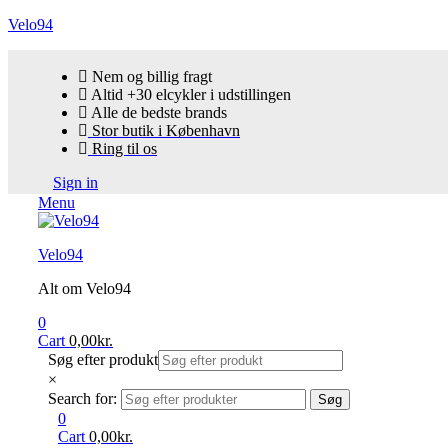
Velo94
Nem og billig fragt
Altid +30 elcykler i udstillingen
Alle de bedste brands
Stor butik i København
Ring til os
Sign in
Menu
Velo94
Alt om Velo94
0
Cart
0,00
kr.
Søg efter produkt
×
Search for:
Søg
0
Cart
0,00
kr.